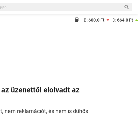
B:
600.0 Ft
D:
664.0 Ft
 az üzenettől elolvadt az
rt, nem reklamációt, és nem is dühös