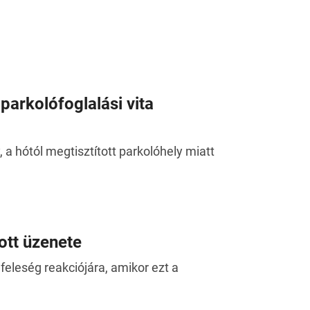
 parkolófoglalási vita
a hótól megtisztított parkolóhely miatt
ott üzenete
eleség reakciójára, amikor ezt a