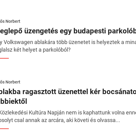
ős Norbert
eglepő üzengetés egy budapesti parkoló
y Volkswagen ablakára több üzenetet is helyeztek a min
glalsz két helyet a parkolóból?
ős Norbert
blakba ragasztott üzenettel kér bocsánato
öbbiektől
Közlekedési Kultúra Napján nem is kaphattunk volna ennél
solyt csal annak az arcára, aki követi és olvassa...