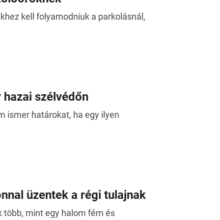
khez kell folyamodniuk a parkolásnál,
y hazai szélvédőn
m ismer határokat, ha egy ilyen
zonnal üzentek a régi tulajnak
k több, mint egy halom fém és