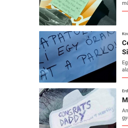
mű
Kov
Ce
S
Eg
al
Erd
M
An
gy