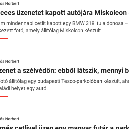
ős Norbert
icces üzenetet kapott autójára Miskolco
m mindennapi cetlit kapott egy BMW 318i tulajdonosa – l
kezett fotó, amely állítólag Miskolcon készült...
ős Norbert
zenet a szélvédőn: ebből látszik, menny
fotó állítólag egy budapesti Tesco-parkolóban készült, a
aládi helyet egy autó.
ős Norbert
lmés cetlivel üzen egy magyar futár a pa