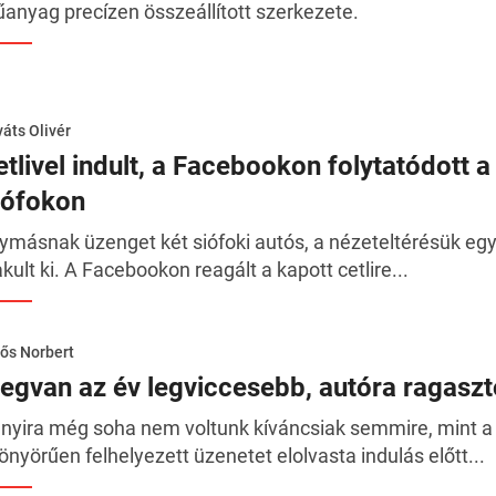
anyag precízen összeállított szerkezete.
áts Olivér
tlivel indult, a Facebookon folytatódott a
iófokon
ymásnak üzenget két siófoki autós, a nézeteltérésük egy, 
akult ki. A Facebookon reagált a kapott cetlire...
ős Norbert
egvan az év legviccesebb, autóra ragaszt
nyira még soha nem voltunk kíváncsiak semmire, mint a f
önyörűen felhelyezett üzenetet elolvasta indulás előtt...