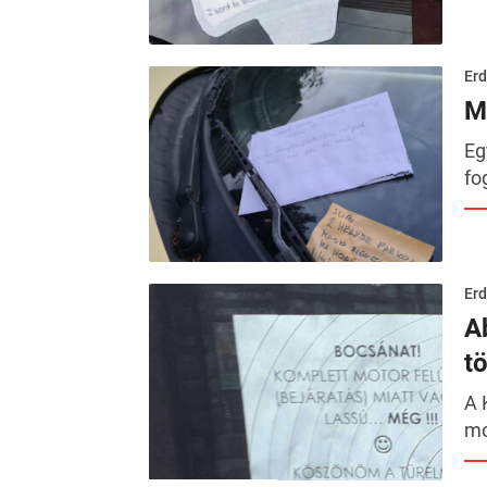
Erd
M
Eg
fo
Erd
A
t
A 
mo