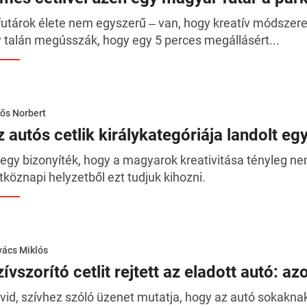
futárok élete nem egyszerű ‒ van, hogy kreatív módszere
y talán megússzák, hogy egy 5 perces megállásért...
ős Norbert
z autós cetlik királykategóriája landolt eg
t egy bizonyíték, hogy a magyarok kreativitása tényleg ne
tköznapi helyzetből ezt tudjuk kihozni.
ács Miklós
ívszorító cetlit rejtett az eladott autó: a
vid, szívhez szóló üzenet mutatja, hogy az autó sokakna