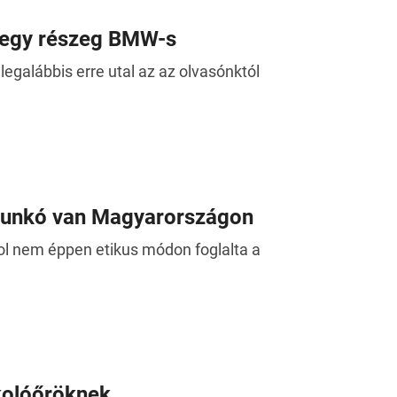
n egy részeg BMW-s
egalábbis erre utal az az olvasónktól
i bunkó van Magyarországon
hol nem éppen etikus módon foglalta a
rkolóőröknek