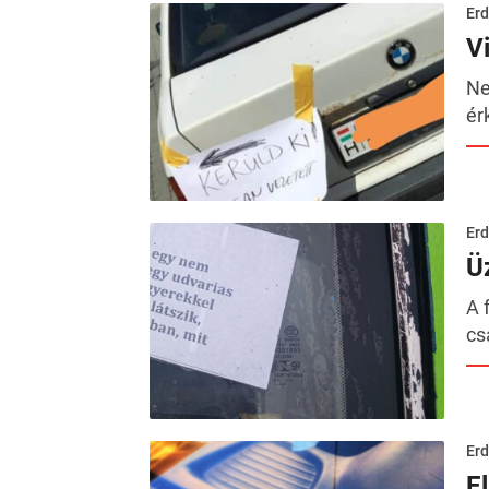
Erd
V
Ne
ér
Erd
Ü
A 
cs
Erd
E