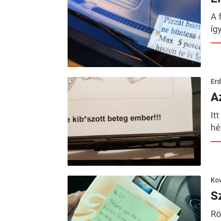
A 
íg
Erd
A
It
hé
Kov
Sz
Rö