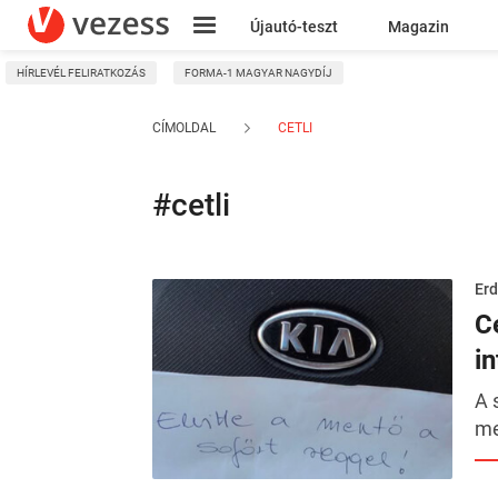
Újautó-teszt
Magazin
HÍRLEVÉL FELIRATKOZÁS
FORMA-1 MAGYAR NAGYDÍJ
Kresz
CÍMOLDAL
CETLI
#cetli
Erd
C
in
A 
me