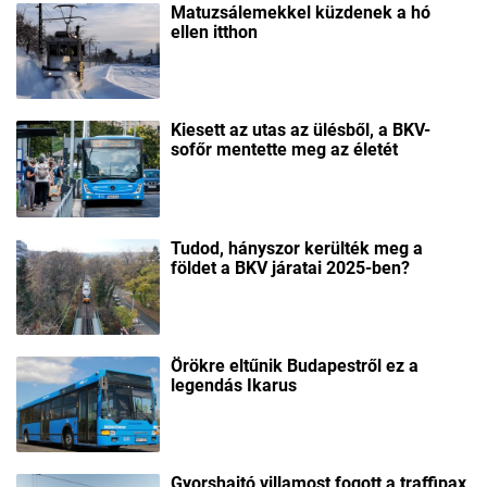
Matuzsálemekkel küzdenek a hó
ellen itthon
Kiesett az utas az ülésből, a BKV-
sofőr mentette meg az életét
Tudod, hányszor kerülték meg a
földet a BKV járatai 2025-ben?
Örökre eltűnik Budapestről ez a
legendás Ikarus
Gyorshajtó villamost fogott a traffipax