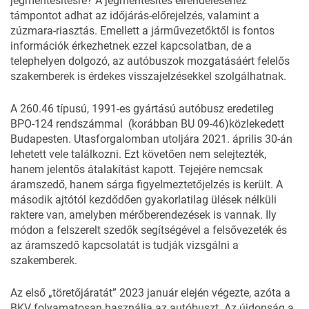
jégmentesítésre? A jégmentesítés elrendeléséhez
támpontot adhat az időjárás-előrejelzés, valamint a
zúzmara-riasztás. Emellett a járművezetőktől is fontos
információk érkezhetnek ezzel kapcsolatban, de a
telephelyen dolgozó, az autóbuszok mozgatásáért felelős
szakemberek is érdekes visszajelzésekkel szolgálhatnak.
A 260.46 típusú, 1991-es gyártású autóbusz eredetileg
BPO-124 rendszámmal (korábban BU 09-46)közlekedett
Budapesten. Utasforgalomban utoljára 2021. április 30-án
lehetett vele találkozni. Ezt követően nem selejtezték,
hanem jelentős átalakítást kapott. Tejejére nemcsak
áramszedő, hanem sárga figyelmeztetőjelzés is került. A
második ajtótól kezdődően gyakorlatilag ülések nélküli
raktere van, amelyben mérőberendezések is vannak. Ily
módon a felszerelt szedők segítségével a felsővezeték és
az áramszedő kapcsolatát is tudják vizsgálni a
szakemberek.
Az első „töretőjáratát” 2023 január elején végezte, azóta a
BKV folyamatosan használja az autóbuszt. Az újdonság a