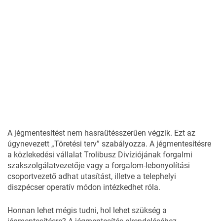
A jégmentesítést nem hasraütésszerűen végzik. Ezt az
úgynevezett „Töretési terv” szabályozza. A jégmentesítésre
a közlekedési vállalat Trolibusz Divíziójának forgalmi
szakszolgálatvezetője vagy a forgalom-lebonyolítási
csoportvezető adhat utasítást, illetve a telephelyi
diszpécser operatív módon intézkedhet róla.
Honnan lehet mégis tudni, hol lehet szükség a