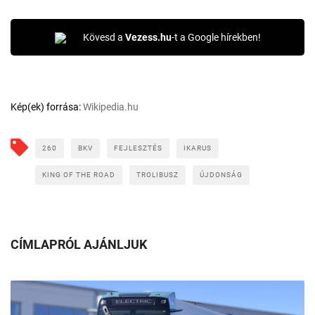
Kövesd a
Vezess.hu
-t a Google hírekben!
Kép(ek) forrása:
Wikipedia.hu
260
BKV
FEJLESZTÉS
IKARUS
KING OF THE ROAD
TROLIBUSZ
ÚJDONSÁG
CÍMLAPRÓL AJÁNLJUK