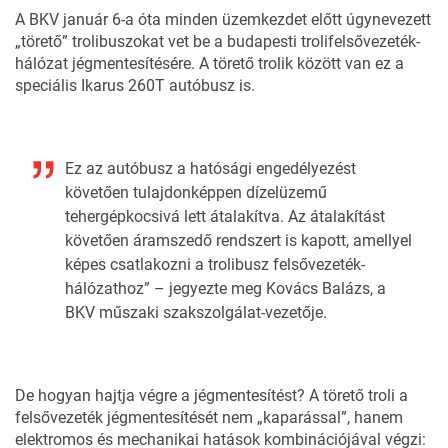
A
BKV
január 6-a óta minden üzemkezdet előtt úgynevezett
„törető” trolibuszokat vet be a budapesti trolifelsővezeték-
hálózat jégmentesítésére. A törető trolik között van ez a
speciális Ikarus 260T autóbusz is.
Ez az autóbusz a hatósági engedélyezést
követően tulajdonképpen dízelüzemű
tehergépkocsivá lett átalakítva. Az átalakítást
követően áramszedő rendszert is kapott, amellyel
képes csatlakozni a trolibusz felsővezeték-
hálózathoz” – jegyezte meg Kovács Balázs, a
BKV műszaki szakszolgálat-vezetője.
De hogyan hajtja végre a jégmentesítést? A törető troli a
felsővezeték jégmentesítését nem „kaparással”, hanem
elektromos és mechanikai hatások kombinációjával végzi: