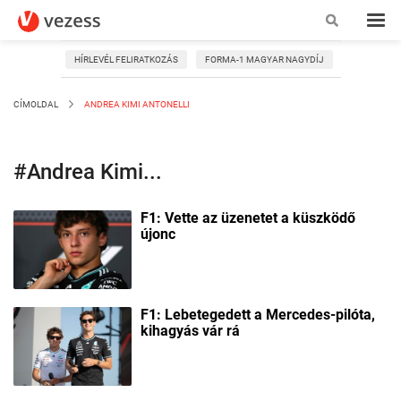
HÍRLEVÉL FELIRATKOZÁS
FORMA-1 MAGYAR NAGYDÍJ
CÍMOLDAL
ANDREA KIMI ANTONELLI
#Andrea Kimi...
F1: Vette az üzenetet a küszködő
újonc
F1: Lebetegedett a Mercedes-pilóta,
kihagyás vár rá