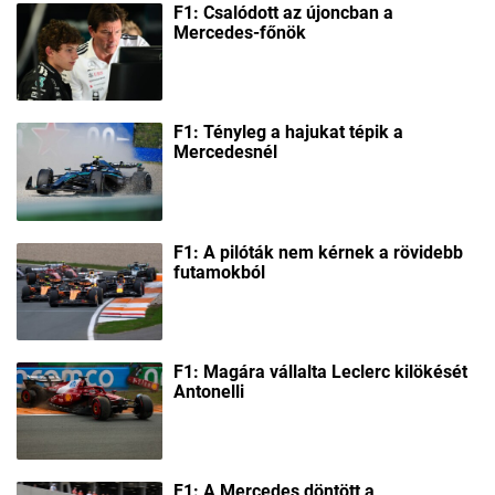
F1: Csalódott az újoncban a
Mercedes-főnök
F1: Tényleg a hajukat tépik a
Mercedesnél
F1: A pilóták nem kérnek a rövidebb
futamokból
F1: Magára vállalta Leclerc kilökését
Antonelli
F1: A Mercedes döntött a