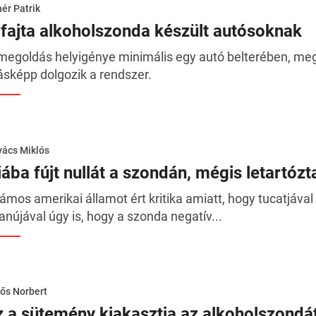
ér Patrik
jfajta alkoholszonda készült autósoknak
megoldás helyigénye minimális egy autó belterében, meg
sképp dolgozik a rendszer.
ács Miklós
ába fújt nullát a szondán, mégis letartózt
ámos amerikai államot ért kritika amiatt, hogy tucatjával 
anújával úgy is, hogy a szonda negatív...
ős Norbert
z a sütemény kiakasztja az alkoholszondá