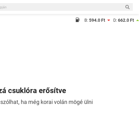
B:
594.0 Ft
D:
662.0 Ft
zá csuklóra erősítve
szólhat, ha még korai volán mögé ülni