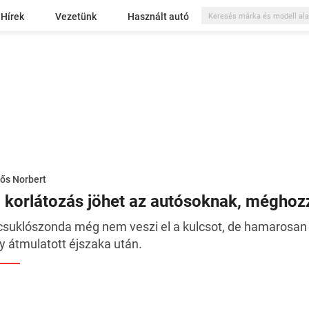
Hírek
Vezetünk
Használt autó
ős Norbert
j korlátozás jöhet az autósoknak, méghoz
csuklószonda még nem veszi el a kulcsot, de hamarosan 
y átmulatott éjszaka után.