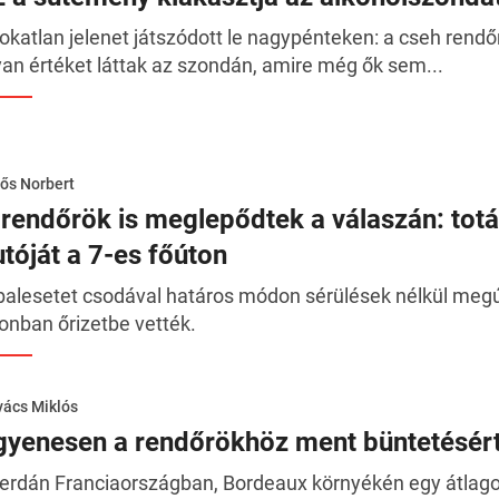
okatlan jelenet játszódott le nagypénteken: a cseh rendő
yan értéket láttak az szondán, amire még ők sem...
ős Norbert
 rendőrök is meglepődtek a válaszán: totál
utóját a 7-es főúton
balesetet csodával határos módon sérülések nélkül megús
onban őrizetbe vették.
ács Miklós
gyenesen a rendőrökhöz ment büntetésért 
erdán Franciaországban, Bordeaux környékén egy átlagos