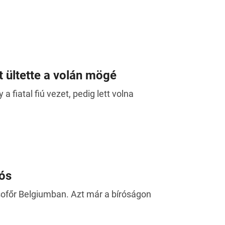
át ültette a volán mögé
 fiatal fiú vezet, pedig lett volna
tós
y sofőr Belgiumban. Azt már a bíróságon