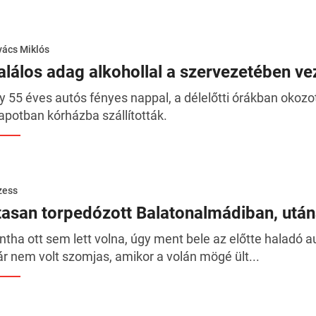
ács Miklós
alálos adag alkohollal a szervezetében vez
y 55 éves autós fényes nappal, a délelőtti órákban okozot
lapotban kórházba szállították.
zess
ttasan torpedózott Balatonalmádiban, utána
ntha ott sem lett volna, úgy ment bele az előtte haladó a
r nem volt szomjas, amikor a volán mögé ült...