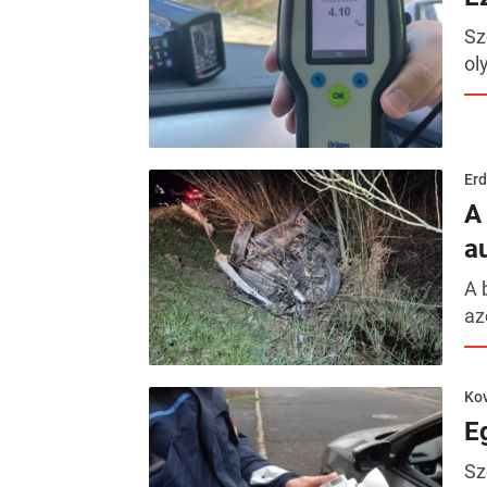
Sz
ol
Erd
A
a
A 
az
Kov
E
Sz