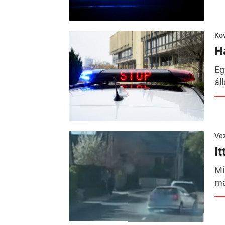
Kov
H
Eg
ál
Ve
I
Mi
má