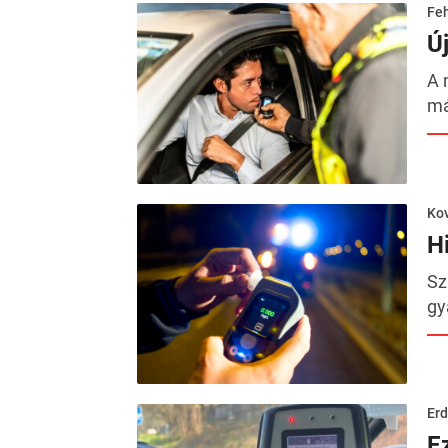
Feh
Ú
A 
má
Kov
Hi
Sz
gy
Erd
E