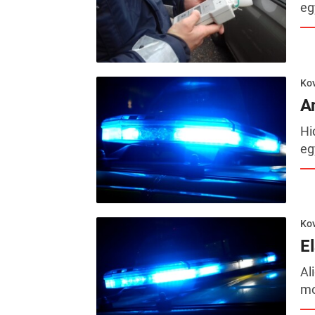
eg
Kov
An
Hi
eg
Kov
E
Al
mo