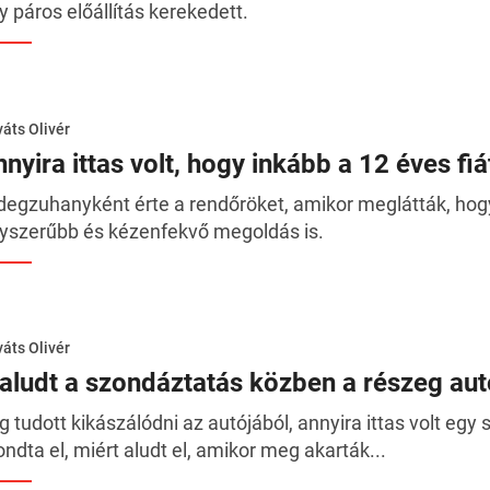
y páros előállítás kerekedett.
áts Olivér
nyira ittas volt, hogy inkább a 12 éves fi
degzuhanyként érte a rendőröket, amikor meglátták, hogy a
yszerűbb és kézenfekvő megoldás is.
áts Olivér
laludt a szondáztatás közben a részeg au
ig tudott kikászálódni az autójából, annyira ittas volt eg
ndta el, miért aludt el, amikor meg akarták...