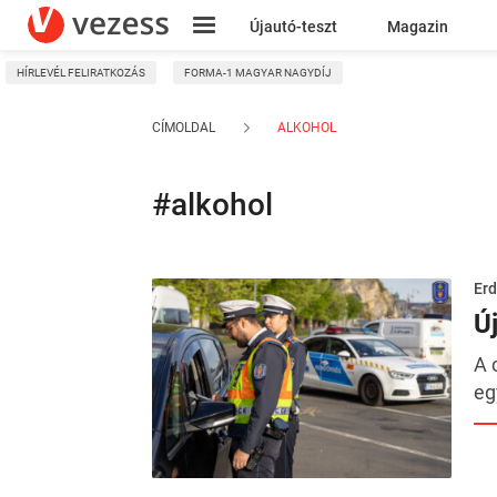
Újautó-teszt
Magazin
HÍRLEVÉL FELIRATKOZÁS
FORMA-1 MAGYAR NAGYDÍJ
Kresz
CÍMOLDAL
ALKOHOL
#alkohol
Erd
Ú
A 
eg