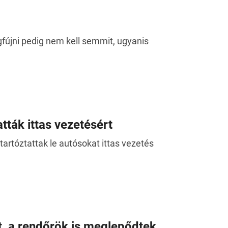
fújni pedig nem kell semmit, ugyanis
atták ittas vezetésért
tartóztattak le autósokat ittas vezetés
t, a rendőrök is meglepődtek