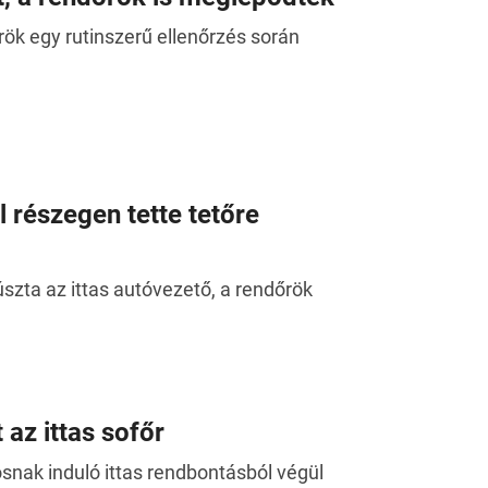
rök egy rutinszerű ellenőrzés során
 részegen tette tetőre
zta az ittas autóvezető, a rendőrök
az ittas sofőr
nak induló ittas rendbontásból végül