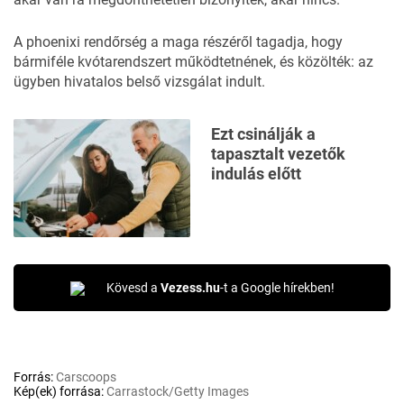
A phoenixi rendőrség a maga részéről tagadja, hogy
bármiféle kvótarendszert működtetnének, és közölték: az
ügyben hivatalos belső vizsgálat indult.
Ezt csinálják a
tapasztalt vezetők
indulás előtt
Kövesd a
Vezess.hu
-t a Google hírekben!
Forrás:
Carscoops
Kép(ek) forrása:
Carrastock/Getty Images