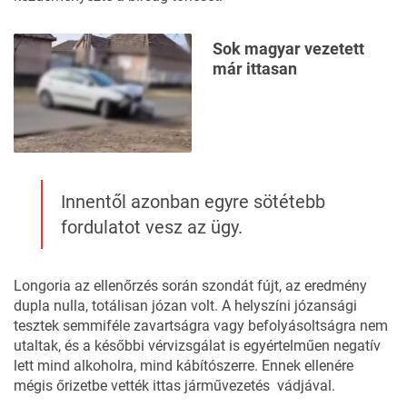
Sok magyar vezetett
már ittasan
Innentől azonban egyre sötétebb
fordulatot vesz az ügy.
Longoria az ellenőrzés során szondát fújt, az eredmény
dupla nulla, totálisan józan volt. A helyszíni józansági
tesztek semmiféle zavartságra vagy befolyásoltságra nem
utaltak, és a későbbi vérvizsgálat is egyértelműen negatív
lett mind alkoholra, mind kábítószerre. Ennek ellenére
mégis őrizetbe vették ittas járművezetés vádjával.