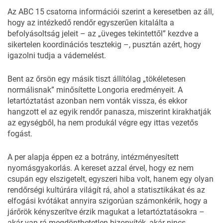
Az
ABC 15
csatorna információi szerint a keresetben az áll,
hogy az intézkedő rendőr egyszerűen kitalálta a
befolyásoltság jeleit – az „üveges tekintettől” kezdve a
sikertelen koordinációs tesztekig –, pusztán azért, hogy
igazolni tudja a vádemelést.
Bent az őrsön egy másik tiszt állítólag „tökéletesen
normálisnak” minősítette Longoria eredményeit. A
letartóztatást azonban nem vonták vissza, és ekkor
hangzott el az egyik rendőr panasza, miszerint kirakhatják
az egységből, ha nem produkál végre egy ittas vezetős
fogást.
A per alapja éppen ez a botrány, intézményesített
nyomásgyakorlás. A kereset azzal érvel, hogy ez nem
csupán egy elszigetelt, egyszeri hiba volt, hanem egy olyan
rendőrségi kultúrára világít rá, ahol a statisztikákat és az
elfogási kvótákat annyira szigorúan számonkérik, hogy a
járőrök kényszerítve érzik magukat a letartóztatásokra –
akár van rá megdönthetetlen bizonyíték, akár nincs.