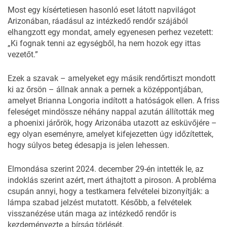
Most egy kísértetiesen hasonló eset látott napvilágot
Arizonában, ráadásul az intézkedő rendőr szájából
elhangzott egy mondat, amely egyenesen perhez vezetett:
„Ki fognak tenni az egységből, ha nem hozok egy ittas
vezetőt.”
Ezek a szavak – amelyeket egy másik rendőrtiszt mondott
ki az őrsön – állnak annak a pernek a középpontjában,
amelyet Brianna Longoria indított a hatóságok ellen. A friss
feleséget mindössze néhány nappal azután állították meg
a phoenixi járőrök, hogy Arizonába utazott az esküvőjére –
egy olyan eseményre, amelyet kifejezetten úgy időzítettek,
hogy súlyos beteg édesapja is jelen lehessen.
Elmondása szerint 2024. december 29-én intették le, az
indoklás szerint azért, mert áthajtott a piroson. A probléma
csupán annyi, hogy a testkamera felvételei bizonyítják: a
lámpa szabad jelzést mutatott. Később, a felvételek
visszanézése után maga az intézkedő rendőr is
kezdeményezte a bírság törlését.