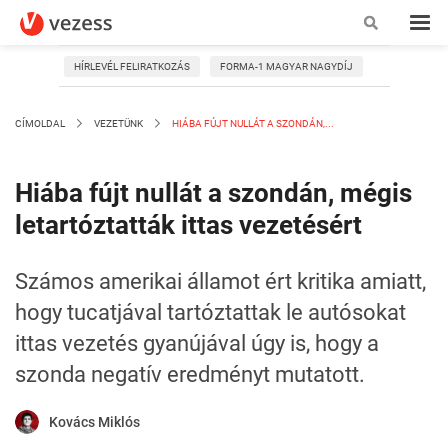
HÍRLEVÉL FELIRATKOZÁS
FORMA-1 MAGYAR NAGYDÍJ
CÍMOLDAL
VEZETÜNK
HIÁBA FÚJT NULLÁT A SZONDÁN,...
Hiába fújt nullát a szondán, mégis
letartóztatták ittas vezetésért
Számos amerikai államot ért kritika amiatt,
hogy tucatjával tartóztattak le autósokat
ittas vezetés gyanújával úgy is, hogy a
szonda negatív eredményt mutatott.
Kovács Miklós