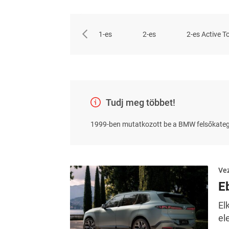
1-es
2-es
2-es Active T
Tudj meg többet!
1999-ben mutatkozott be a BMW felsőkategóri
Ve
E
El
el