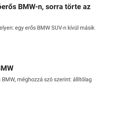
lóerős BMW-n, sorra törte az
helyen: egy erős BMW SUV-n kívül másik
 BMW
 BMW, méghozzá szó szerint: állítólag