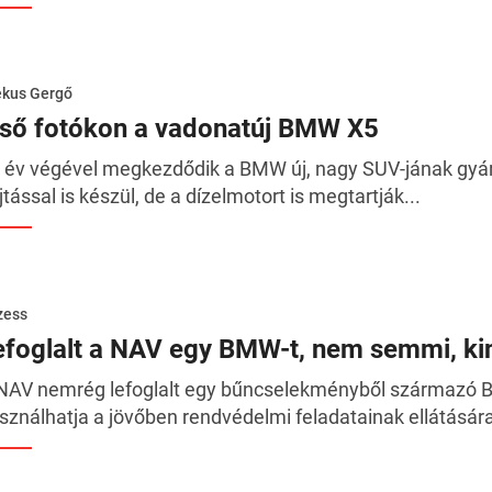
ékus Gergő
lső fotókon a vadonatúj BMW X5
 év végével megkezdődik a BMW új, nagy SUV-jának gyár
jtással is készül, de a dízelmotort is megtartják...
zess
efoglalt a NAV egy BMW-t, nem semmi, ki
NAV nemrég lefoglalt egy bűncselekményből származó B
sználhatja a jövőben rendvédelmi feladatainak ellátására