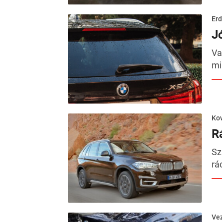
Erd
J
Va
mi
Kov
R
Sz
rá
Ve