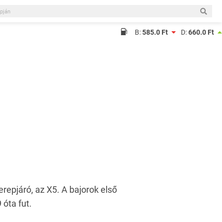
B:
585.0 Ft
D:
660.0 Ft
repjáró, az X5. A bajorok első
 óta fut.