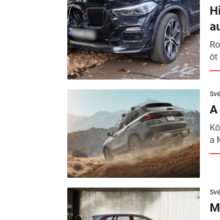
H
a
Ro
öt
Sv
A
Kö
a 
Sv
M