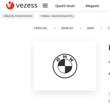
Újautó-teszt
Magazin
HÍRLEVÉL FELIRATKOZÁS
FORMA-1 MAGYAR NAGYDÍJ
Kresz
CÍMOLDAL
MÁRKÁK
BMW
X