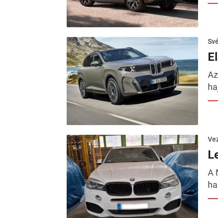
Sv
E
Az
ha
Ve
L
A 
ha