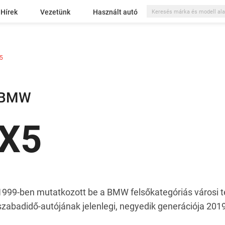
Hírek
Vezetünk
Használt autó
5
BMW
X5
1999-ben mutatkozott be a BMW felsőkategóriás városi te
szabadidő-autójának jelenlegi, negyedik generációja 2019