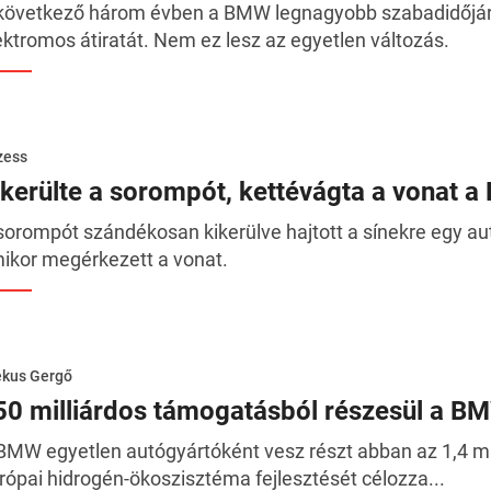
következő három évben a BMW legnagyobb szabadidőjá
ektromos átiratát. Nem ez lesz az egyetlen változás.
zess
ikerülte a sorompót, kettévágta a vonat 
sorompót szándékosan kikerülve hajtott a sínekre egy au
ikor megérkezett a vonat.
ékus Gergő
50 milliárdos támogatásból részesül a B
BMW egyetlen autógyártóként vesz részt abban az 1,4 mil
rópai hidrogén-ökoszisztéma fejlesztését célozza...