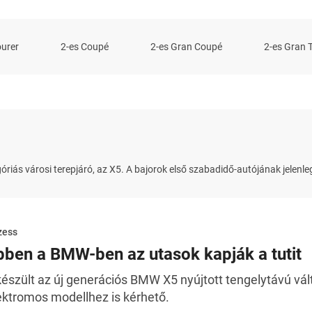
ourer
2-es Coupé
2-es Gran Coupé
2-es Gran 
ás városi terepjáró, az X5. A bajorok első szabadidő-autójának jelenleg
zess
bben a BMW-ben az utasok kapják a tutit
készült az új generációs BMW X5 nyújtott tengelytávú vált
ektromos modellhez is kérhető.