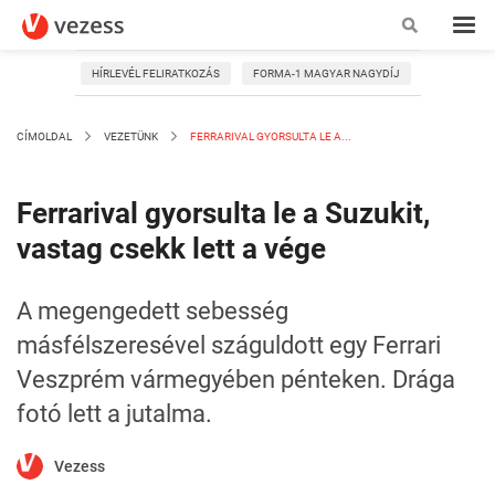
HÍRLEVÉL FELIRATKOZÁS
FORMA-1 MAGYAR NAGYDÍJ
CÍMOLDAL
VEZETÜNK
FERRARIVAL GYORSULTA LE A...
Ferrarival gyorsulta le a Suzukit,
vastag csekk lett a vége
A megengedett sebesség
másfélszeresével száguldott egy Ferrari
Veszprém vármegyében pénteken. Drága
fotó lett a jutalma.
Vezess