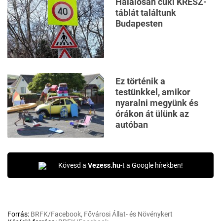
Halálosan cuki KRESZ-
táblát találtunk
Budapesten
Ez történik a
testünkkel, amikor
nyaralni megyünk és
órákon át ülünk az
autóban
Kövesd a
Vezess.hu
-t a Google hírekben!
Forrás:
BRFK/Facebook, Fővárosi Állat- és Növénykert