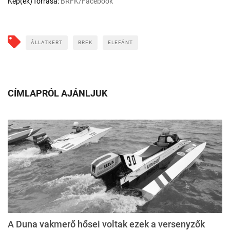
Kép(ek) forrása:
BRFK/Facebook
ÁLLATKERT
BRFK
ELEFÁNT
CÍMLAPRÓL AJÁNLJUK
A Duna vakmerő hősei voltak ezek a versenyzők