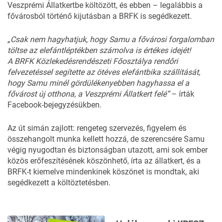
Veszprémi Állatkertbe költözött, és ebben – legalábbis a
fővárosból történő kijutásban a BRFK is segédkezett.
„Csak nem hagyhatjuk, hogy Samu a fővárosi forgalomban
töltse az elefántléptékben számolva is értékes idejét!
A BRFK Közlekedésrendészeti Főosztálya rendőri
felvezetéssel segítette az ötéves elefántbika szállítását,
hogy Samu minél gördülékenyebben hagyhassa el a
fővárost új otthona, a Veszprémi Állatkert felé”
– írták
Facebook-bejegyzésükben.
Az út simán zajlott: rengeteg szervezés, figyelem és
összehangolt munka kellett hozzá, de szerencsére Samu
végig nyugodtan és biztonságban utazott, ami sok ember
közös erőfeszítésének köszönhető, írta az állatkert, és a
BRFK-t kiemelve mindenkinek köszönet is mondtak, aki
segédkezett a költöztetésben.