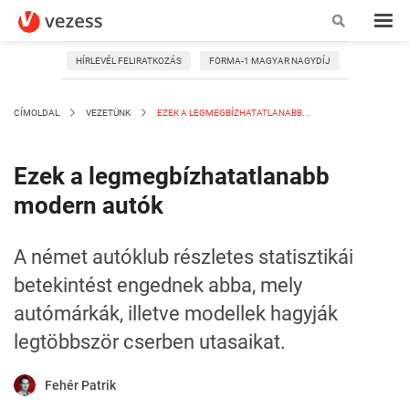
HÍRLEVÉL FELIRATKOZÁS
FORMA-1 MAGYAR NAGYDÍJ
CÍMOLDAL
VEZETÜNK
EZEK A LEGMEGBÍZHATATLANABB...
Ezek a legmegbízhatatlanabb
modern autók
A német autóklub részletes statisztikái
betekintést engednek abba, mely
autómárkák, illetve modellek hagyják
legtöbbször cserben utasaikat.
Fehér Patrik