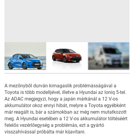
9
FOTÓ
A mezőnyből durván kimagaslik problémásságával a
Toyota is több modelljével, illetve a Hyundai az Ioniq 5-tel.
Az ADAC megjegyzi, hogy a japán márkánál a 12 V-os
akkumulátor okoz ennyi hibát, melyre a Toyota egyébként
már reagált is, bár a számokban az még nem mutatkozott
meg. A Hyundai esetében a 12 V-os akkumulátor töltéséért
felelős vezérlőegység a problémás, ezt a gyártó
visszahívással próbálta már kijavítani.