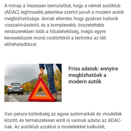
A minap a Vezessen bemutattuk, hogy a német autóklub
(ADAC) legfrissebb jelentése szerint
javult a modern autók
megbízhatósága.
Annak ellenére, hogy gyakran hallunk
visszahívásokról, és a komplexebb, összetettebb
rendszerekben több a hibalehetőség, mégis egyre
kevesebbszer mond csütörtököt a technika az idő
előrehaladtával.
Friss adatok: ennyire
megbízhatóak a
modern autók
Van persze különbség az egyes autómárkák és -modellek
között, és természetesen erről is vannak adatai az ADAC-
nak. Az autóklub azokkal a modellekkel kalkulált,