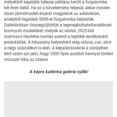
melyekből legalább hétezer példány került a forgalomba
két éven belül. Ha ez a követelmény teljesül, akkor minden
olyan járműmodell-évjárat megjelenik az adatokban,
amelyből legalább 5000-et forgalomba helyeztek.
Galériánkban összegyűjtöttük a legmegbízhatatlanabbnak
bizonyuló modelleket, melyek az utolsó, 2023-ból
származó részletes bontás szerint a legtöbb lerobbanást
produkálták. A hibaarány helyenként elég súlyos, van, ahol
a négy százalékot is eléri. A képaláírásoknál a zárójelben
lévő szám azt jelzi, hogy 1000 ilyen autóból hánnyal történt
műszaki hiba az utakon
A képre kattintva galéria nyílik!