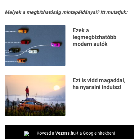
Melyek a megbízhatóság mintapéldányai?
Itt mutatjuk:
Ezek a
legmegbízhatóbb
modern autók
Ezt is vidd magaddal,
ha nyaralni indulsz!
Kövesd a
Vezess.hu
-t a Google hírekben!