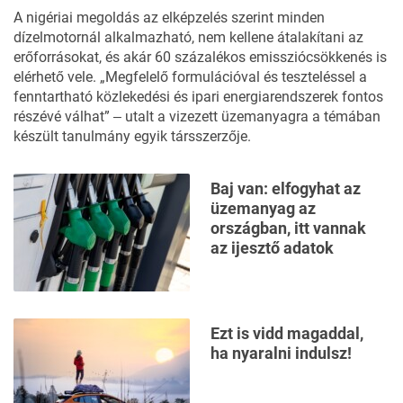
A nigériai megoldás az elképzelés szerint minden
dízelmotornál alkalmazható, nem kellene átalakítani az
erőforrásokat, és akár 60 százalékos emissziócsökkenés is
elérhető vele. „Megfelelő formulációval és teszteléssel a
fenntartható közlekedési és ipari energiarendszerek fontos
részévé válhat” ‒
utalt
a vizezett üzemanyagra a témában
készült tanulmány egyik társszerzője.
Baj van: elfogyhat az
üzemanyag az
országban, itt vannak
az ijesztő adatok
Ezt is vidd magaddal,
ha nyaralni indulsz!