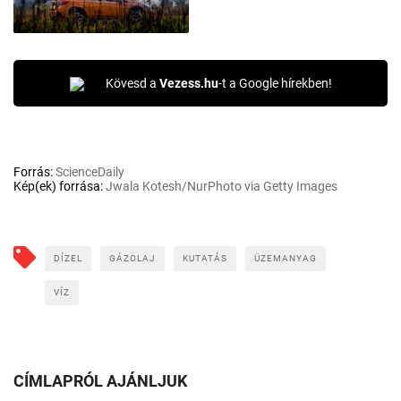
Kövesd a
Vezess.hu
-t a Google hírekben!
Forrás:
ScienceDaily
Kép(ek) forrása:
Jwala Kotesh/NurPhoto via Getty Images
DÍZEL
GÁZOLAJ
KUTATÁS
ÜZEMANYAG
VÍZ
CÍMLAPRÓL AJÁNLJUK