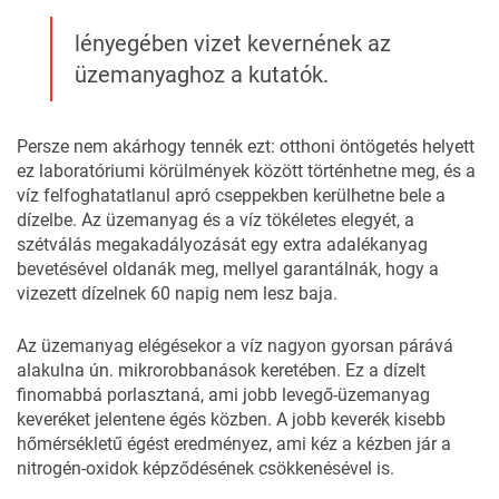
lényegében vizet kevernének az
üzemanyaghoz a kutatók.
Persze nem akárhogy tennék ezt: otthoni öntögetés helyett
ez laboratóriumi körülmények között történhetne meg, és a
víz felfoghatatlanul apró cseppekben kerülhetne bele a
dízelbe. Az üzemanyag és a víz tökéletes elegyét, a
szétválás megakadályozását egy extra adalékanyag
bevetésével oldanák meg, mellyel garantálnák, hogy a
vizezett dízelnek 60 napig nem lesz baja.
Az üzemanyag elégésekor a víz nagyon gyorsan párává
alakulna ún. mikrorobbanások keretében. Ez a dízelt
finomabbá porlasztaná, ami jobb levegő-üzemanyag
keveréket jelentene égés közben. A jobb keverék kisebb
hőmérsékletű égést eredményez, ami kéz a kézben jár a
nitrogén-oxidok képződésének csökkenésével is.