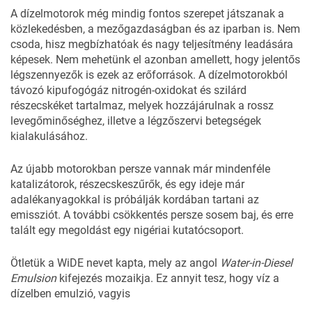
A dízelmotorok még mindig fontos szerepet játszanak a
közlekedésben, a mezőgazdaságban és az iparban is. Nem
csoda, hisz megbízhatóak és nagy teljesítmény leadására
képesek. Nem mehetünk el azonban amellett, hogy jelentős
légszennyezők is ezek az erőforrások. A dízelmotorokból
távozó kipufogógáz nitrogén-oxidokat és szilárd
részecskéket tartalmaz, melyek hozzájárulnak a rossz
levegőminőséghez, illetve a légzőszervi betegségek
kialakulásához.
Az újabb motorokban persze vannak már mindenféle
katalizátorok, részecskeszűrők, és egy ideje már
adalékanyagokkal is próbálják kordában tartani az
emissziót. A további csökkentés persze sosem baj, és erre
talált egy megoldást egy nigériai kutatócsoport.
Ötletük a WiDE nevet kapta, mely az angol
Water-in-Diesel
Emulsion
kifejezés mozaikja. Ez annyit tesz, hogy víz a
dízelben emulzió, vagyis