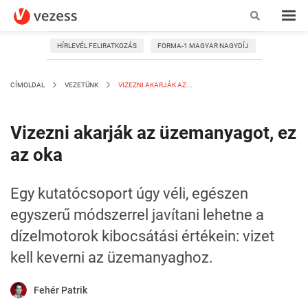
HÍRLEVÉL FELIRATKOZÁS
FORMA-1 MAGYAR NAGYDÍJ
CÍMOLDAL
VEZETÜNK
VIZEZNI AKARJÁK AZ...
Vizezni akarják az üzemanyagot, ez
az oka
Egy kutatócsoport úgy véli, egészen
egyszerű módszerrel javítani lehetne a
dízelmotorok kibocsátási értékein: vizet
kell keverni az üzemanyaghoz.
Fehér Patrik