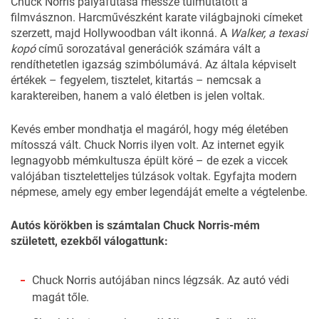
Chuck Norris pályafutása messze túlmutatott a
filmvásznon. Harcművészként karate világbajnoki címeket
szerzett, majd Hollywoodban vált ikonná. A
Walker, a texasi
kopó
című sorozatával generációk számára vált a
rendíthetetlen igazság szimbólumává. Az általa képviselt
értékek – fegyelem, tisztelet, kitartás – nemcsak a
karaktereiben, hanem a való életben is jelen voltak.
Kevés ember mondhatja el magáról, hogy még életében
mítosszá vált.
Chuck Norris
ilyen volt. Az internet egyik
legnagyobb mémkultusza épült köré – de ezek a viccek
valójában tiszteletteljes túlzások voltak. Egyfajta modern
népmese, amely egy ember legendáját emelte a végtelenbe.
Autós körökben is számtalan Chuck Norris-mém
született, ezekből válogattunk:
Chuck Norris autójában nincs légzsák. Az autó védi
magát tőle.