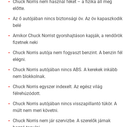
Chuck Norris nem használ féket – a fizika áll meg
előtte.
Az ő autójában nincs biztonsági öv. Az öv kapaszkodik
belé
Amikor Chuck Norrist gyorshajtáson kapják, a rendőrök
fizetnek neki
Chuck Norris autója nem fogyaszt benzint. A benzin fél
elégni.
Chuck Norris autójában nincs ABS. A kerekek inkább
nem blokkolnak.
Chuck Norris egyszer indexelt. Az egész világ
félrehúzódott.
Chuck Norris autójában nincs visszapillantó tükör. A
múlt nem meri követni.
Chuck Norris nem jár szervizbe. A szerelők járnak