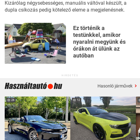
Kizárólag négysebességes, manuális váltóval készült, a
dupla csíkozás pedig kötelező eleme a megjelenésnek.
Ez történik a
testünkkel, amikor
nyaralni megyünk és
órákon át ülünk az
autóban
HIRDETÉS
Hasonló járművek
26
12