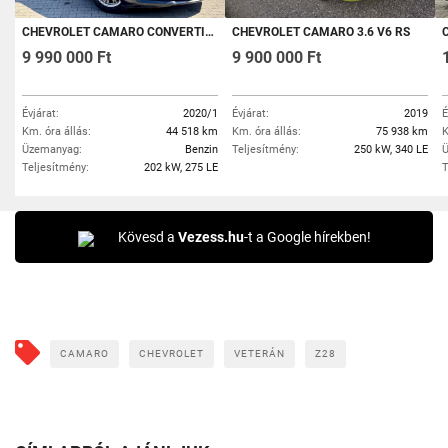
CHEVROLET CAMARO CONVERTIBLE 2.0 (AUTOMATA) / KEVÉS KM / RENDSZERESEN KARBANTARTOTT / CARPLAY /
CHEVROLET CAMARO 3.6 V6 RS
C
9 990 000 Ft
9 900 000 Ft
Évjárat:
2020/1
Évjárat:
2019
É
Km. óra állás:
44 518 km
Km. óra állás:
75 938 km
K
Üzemanyag:
Benzin
Teljesítmény:
250 kW, 340 LE
Ü
Teljesítmény:
202 kW, 275 LE
T
Kövesd a
Vezess.hu
-t a Google hírekben!
CAMARO
CHEVROLET
VETERÁN
Z28