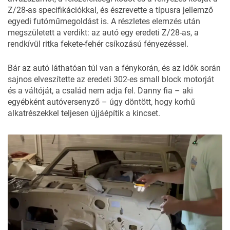
Z/28-as specifikációkkal, és észrevette a típusra jellemző
egyedi futóműmegoldást is. A részletes elemzés után
megszületett a verdikt: az autó egy eredeti Z/28-as, a
rendkívül ritka fekete-fehér csíkozású fényezéssel.
Bár az autó láthatóan túl van a fénykorán, és az idők során
sajnos elveszítette az eredeti 302-es small block motorját
és a váltóját, a család nem adja fel. Danny fia – aki
egyébként autóversenyző – úgy döntött, hogy korhű
alkatrészekkel teljesen újjáépítik a kincset.