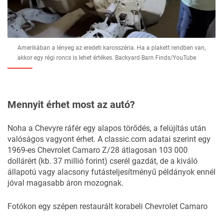
Amerikában a lényeg az eredeti karosszéria. Ha a plakett rendben van,
akkor egy régi roncs is lehet értékes. Backyard Barn Finds/YouTube
Mennyit érhet most az autó?
Noha a Chevyre ráfér egy alapos törődés, a felújítás után
valóságos vagyont érhet. A classic.com adatai szerint egy
1969-es Chevrolet Camaro Z/28 átlagosan 103 000
dollárért (kb. 37 millió forint) cserél gazdát, de a kiváló
állapotú vagy alacsony futásteljesítményű példányok ennél
jóval magasabb áron mozognak.
Fotókon egy szépen restaurált korabeli Chevrolet Camaro