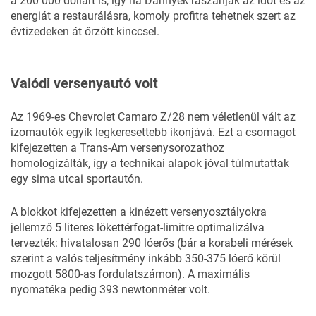
a 200 000 dollárt is, így ha Dannyék rászánják az időt és az
energiát a restaurálásra, komoly profitra tehetnek szert az
évtizedeken át őrzött kinccsel.
Valódi versenyautó volt
Az 1969-es Chevrolet Camaro Z/28 nem véletlenül vált az
izomautók egyik legkeresettebb ikonjává. Ezt a csomagot
kifejezetten a Trans-Am versenysorozathoz
homologizálták, így a technikai alapok jóval túlmutattak
egy sima utcai sportautón.
A blokkot kifejezetten a kinézett versenyosztályokra
jellemző 5 literes lökettérfogat-limitre optimalizálva
tervezték: hivatalosan 290 lóerős (bár a korabeli mérések
szerint a valós teljesítmény inkább 350-375 lóerő körül
mozgott 5800-as fordulatszámon). A maximális
nyomatéka pedig 393 newtonméter volt.