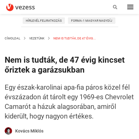
HÍRLEVÉL FELIRATKOZÁS
FORMA-1 MAGYAR NAGYDÍJ
CÍMOLDAL
VEZETÜNK
NEM IS TUDTÁK, DE 47 ÉVIG...
Nem is tudták, de 47 évig kincset
őriztek a garázsukban
Egy észak-karolinai apa-fia páros közel fél
évszázadon át tárolt egy 1969-es Chevrolet
Camarót a házuk alagsorában, amiről
kiderült, hogy nagyon értékes.
Kovács Miklós