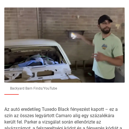
Backyard Barn Finds/YouTube
Az autó eredetileg Tuxedo Black fényezést kapott – ez a
szín az összes legyártott Camaro alig egy százalékára
került fel. Parker a vizsgálat során ellenőrizte az
alvázszámot, a felszereltségi kódot és a fényezés kódját a