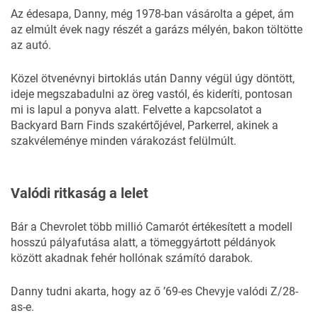
Az édesapa, Danny, még 1978-ban vásárolta a gépet, ám
az elmúlt évek nagy részét a garázs mélyén, bakon töltötte
az autó.
Közel ötvenévnyi birtoklás után Danny végül úgy döntött,
ideje megszabadulni az öreg vastól, és kideríti, pontosan
mi is lapul a ponyva alatt. Felvette a kapcsolatot a
Backyard Barn Finds
szakértőjével, Parkerrel, akinek a
szakvéleménye minden várakozást felülmúlt.
Valódi ritkaság a lelet
Bár a
Chevrolet
több millió Camarót értékesített a modell
hosszú pályafutása alatt, a tömeggyártott példányok
között akadnak fehér hollónak számító darabok.
Danny tudni akarta, hogy az ő ’69-es Chevyje valódi Z/28-
as-e.