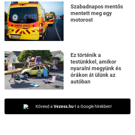
Szabadnapos mentős
mentett meg egy
motorost
Ez történik a
testünkkel, amikor
nyaralni megyünk és
órákon át ülünk az
autóban
Kövesd a
Vezess.hu
-t a Google hírekben!