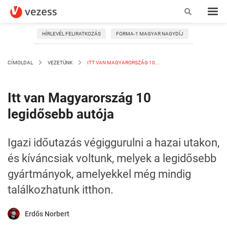
HÍRLEVÉL FELIRATKOZÁS
FORMA-1 MAGYAR NAGYDÍJ
CÍMOLDAL
VEZETÜNK
ITT VAN MAGYARORSZÁG 10...
Itt van Magyarország 10
legidősebb autója
Igazi időutazás végiggurulni a hazai utakon,
és kíváncsiak voltunk, melyek a legidősebb
gyártmányok, amelyekkel még mindig
találkozhatunk itthon.
Erdős Norbert