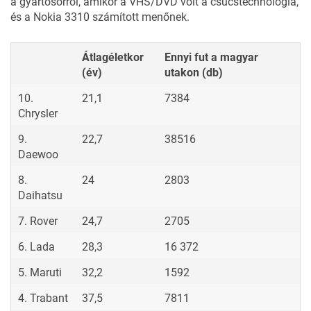
a gyártósorról, amikor a VHS/DVD volt a csúcstechnológia,
és a Nokia 3310 számított menőnek.
Átlagéletkor
Ennyi fut a magyar
(év)
utakon (db)
10.
21,1
7384
Chrysler
9.
22,7
38516
Daewoo
8.
24
2803
Daihatsu
7. Rover
24,7
2705
6. Lada
28,3
16 372
5. Maruti
32,2
1592
4. Trabant
37,5
7811