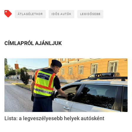
ÁTLAGÉLETKOR
IDŐS AUTÓK
LEGIDŐSEBB
CÍMLAPRÓL AJÁNLJUK
Lista: a legveszélyesebb helyek autósként