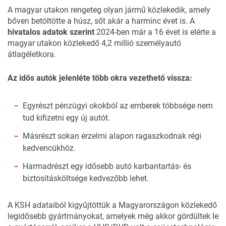
A magyar utakon rengeteg olyan jármű közlekedik, amely
bőven betöltötte a húsz, sőt akár a harminc évet is. A
hivatalos adatok szerint
2024-ben már a 16 évet is elérte a
magyar utakon közlekedő 4,2 millió személyautó
átlagéletkora.
Az idős autók jelenléte több okra vezethető vissza:
Egyrészt pénzügyi okokból az emberek többsége nem
tud kifizetni egy új autót.
Másrészt sokan érzelmi alapon ragaszkodnak régi
kedvencükhöz.
Harmadrészt egy idősebb autó karbantartás- és
biztosításköltsége kedvezőbb lehet.
A
KSH
adataiból kigyűjtöttük a Magyarországon közlekedő
legidősebb gyártmányokat, amelyek még akkor gördültek le