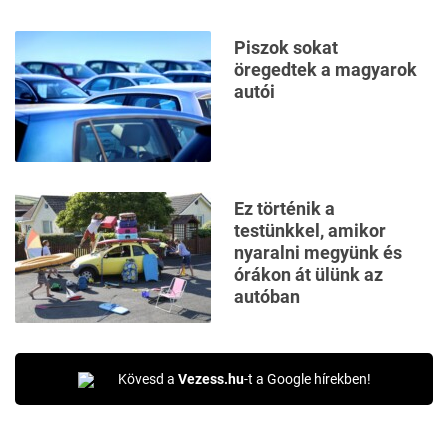
Piszok sokat
öregedtek a magyarok
autói
Ez történik a
testünkkel, amikor
nyaralni megyünk és
órákon át ülünk az
autóban
Kövesd a
Vezess.hu
-t a Google hírekben!