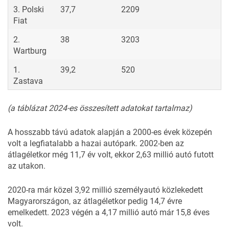
3. Polski
37,7
2209
Fiat
2.
38
3203
Wartburg
1.
39,2
520
Zastava
(a táblázat 2024-es összesített adatokat tartalmaz)
A hosszabb távú adatok alapján a 2000-es évek közepén
volt a legfiatalabb a hazai autópark. 2002-ben az
átlagéletkor még 11,7 év volt, ekkor 2,63 millió autó futott
az utakon.
2020-ra már közel 3,92 millió személyautó közlekedett
Magyarországon, az átlagéletkor pedig 14,7 évre
emelkedett. 2023 végén a 4,17 millió autó már 15,8 éves
volt.