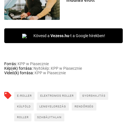
Kövesd a
Vezess.hu
-t a Google hírekben!
Forrás:
KPP w Piasecznie
Kép(ek) forrása:
Nyitókép: KPP w Piasecznie
Videó(k) forrása:
KPP w Piasecznie
E-ROLLER
ELEKTROMOS ROLLER
GYORSHAJTÁS
KÜLFÖLD
LENGYELORSZÁG
RENDŐRSÉG
ROLLER
SZABÁLYTALAN