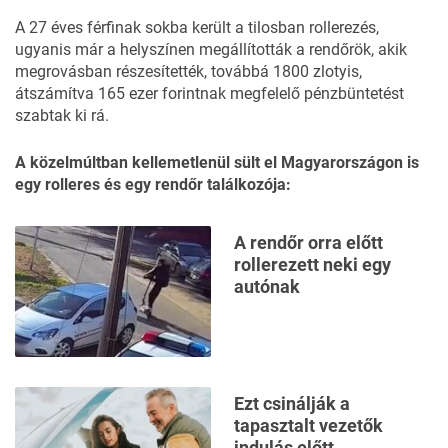
A 27 éves férfinak sokba került a tilosban rollerezés,
ugyanis már a helyszínen megállították a rendőrök, akik
megrovásban részesítették, továbbá 1800 zlotyis,
átszámítva 165 ezer forintnak megfelelő pénzbüntetést
szabtak ki rá.
A közelmúltban kellemetlenül sült el Magyarországon is
egy rolleres és egy rendőr találkozója:
A rendőr orra előtt
rollerezett neki egy
autónak
Ezt csinálják a
tapasztalt vezetők
indulás előtt