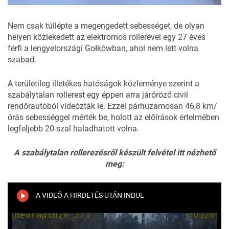
Nem csak túllépte a megengedett sebességet, de olyan
helyen közlekedett az elektromos rollerével egy 27 éves
férfi a lengyelországi Gołkówban, ahol nem lett volna
szabad.
A területileg illetékes hatóságok
közleménye
szerint a
szabálytalan rollerest egy éppen arra járőröző civil
rendőrautóból videózták le. Ezzel párhuzamosan 46,8 km/
órás sebességgel mérték be, holott az előírások értelmében
legfeljebb 20-szal haladhatott volna.
A szabálytalan rollerezésről készült felvétel itt nézhető
meg:
A VIDEÓ A HIRDETÉS UTÁN INDUL