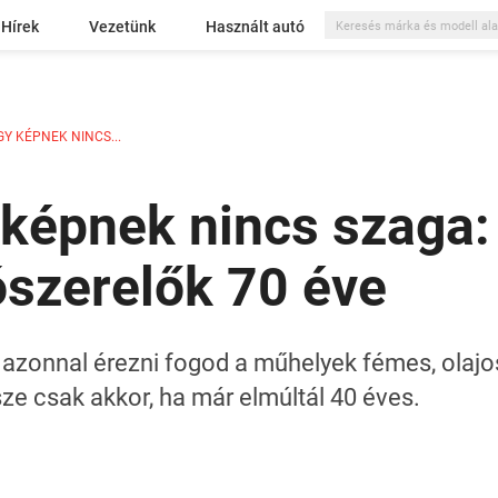
Hírek
Vezetünk
Használt autó
Y KÉPNEK NINCS...
képnek nincs szaga: 
ószerelők 70 éve
a azonnal érezni fogod a műhelyek fémes, olaj
ze csak akkor, ha már elmúltál 40 éves.