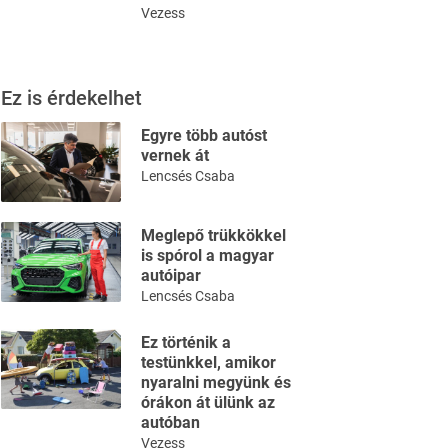
Vezess
Ez is érdekelhet
Egyre több autóst
vernek át
Lencsés Csaba
Meglepő trükkökkel
is spórol a magyar
autóipar
Lencsés Csaba
Ez történik a
testünkkel, amikor
nyaralni megyünk és
órákon át ülünk az
autóban
Vezess