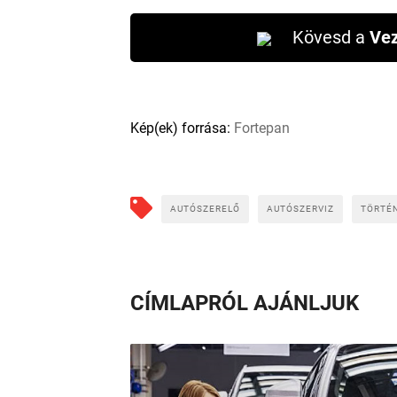
Kövesd a
Vez
Kép(ek) forrása:
Fortepan
AUTÓSZERELŐ
AUTÓSZERVIZ
TÖRTÉ
CÍMLAPRÓL AJÁNLJUK