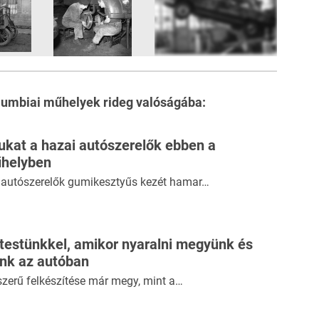
12
FOTÓ
lumbiai műhelyek
rideg valóságába:
ukat a hazai autószerelők ebben a
űhelyben
i autószerelők gumikesztyűs kezét hamar…
 testünkkel, amikor nyaralni megyünk és
ünk az autóban
szerű felkészítése már megy, mint a…