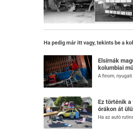
Ha pedig már itt vagy, tekints be a
ko
Elsírnák mag
kolumbiai m
A finom, nyugat
Ez történik a
órákon át ül
Ha az autó rutin