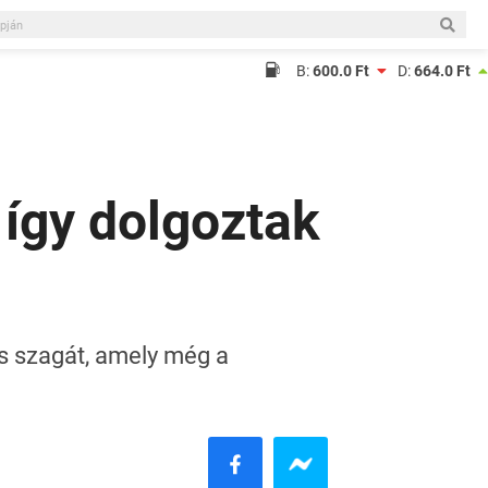
B:
600.0 Ft
D:
664.0 Ft
így dolgoztak
os szagát, amely még a