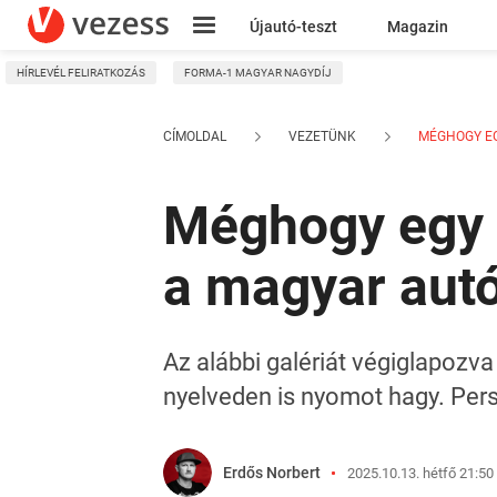
Újautó-teszt
Magazin
HÍRLEVÉL FELIRATKOZÁS
FORMA-1 MAGYAR NAGYDÍJ
Kresz
CÍMOLDAL
VEZETÜNK
MÉGHOGY EG
Méghogy egy 
a magyar aut
Az alábbi galériát végiglapozv
nyelveden is nyomot hagy. Pers
Erdős Norbert
2025.10.13. hétfő 21:50