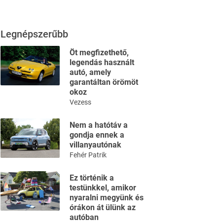
Legnépszerűbb
Öt megfizethető,
legendás használt
autó, amely
garantáltan örömöt
okoz
Vezess
Nem a hatótáv a
gondja ennek a
villanyautónak
Fehér Patrik
Ez történik a
testünkkel, amikor
nyaralni megyünk és
órákon át ülünk az
autóban