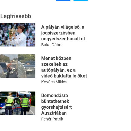
Legfrissebb
A pályán világelső, a
jogsiszerzésben
negyedszer hasalt el
Baka Gábor
Menet közben
szexeltek az
autópályán, ez a
videó buktatta le őket
Kovács Miklós
Bemondásra
büntethetnek
gyorshajtásért
Ausztriában
Fehér Patrik