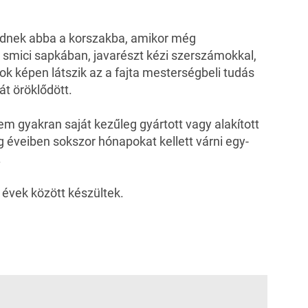
gednek abba a korszakba, amikor még
 smici sapkában, javarészt kézi szerszámokkal,
ok képen látszik az a fajta mesterségbeli tudás
át öröklődött.
em gyakran saját kezűleg gyártott vagy alakított
 éveiben sokszor hónapokat kellett várni egy-
.
 évek között készültek.