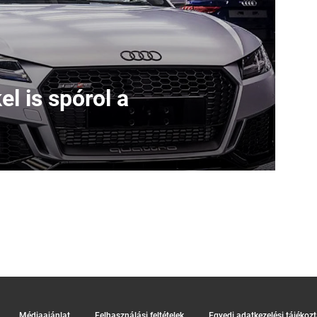
l is spórol a
Médiaajánlat
Felhasználási feltételek
Egyedi adatkezelési tájékoz