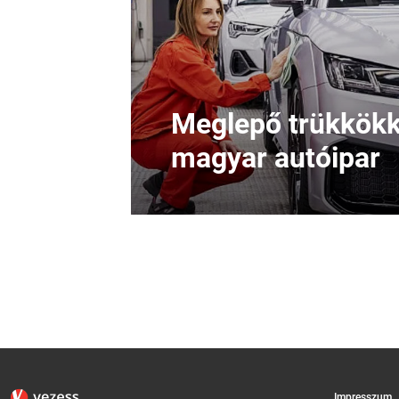
Meglepő trükkökke
magyar autóipar
Impresszum