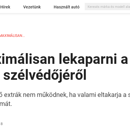
Hírek
Vezetünk
Használt autó
MAXIMÁLISAN...
imálisan lekaparni a
szélvédőjéről
ő extrák nem működnek, ha valami eltakarja a 
émát.
18