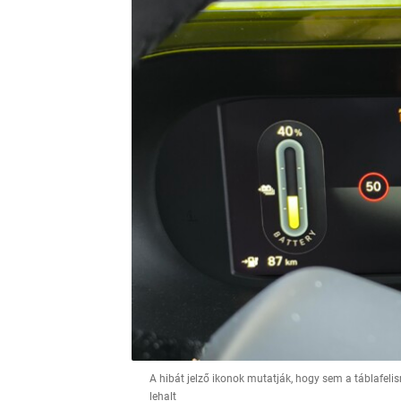
A hibát jelző ikonok mutatják, hogy sem a táblafel
lehalt