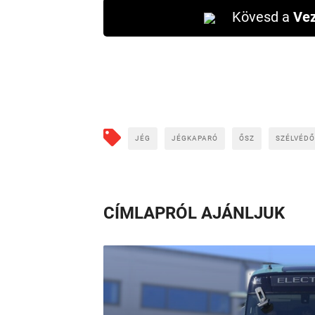
Kövesd a
Vez
JÉG
JÉGKAPARÓ
ŐSZ
SZÉLVÉDŐ
CÍMLAPRÓL AJÁNLJUK