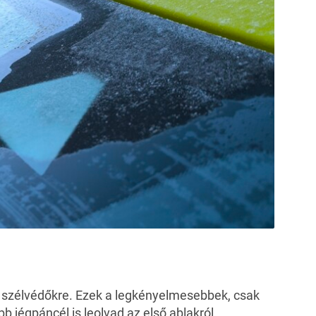
ő szélvédőkre. Ezek a legkényelmesebbek, csak
b jégpáncél is leolvad az első ablakról,