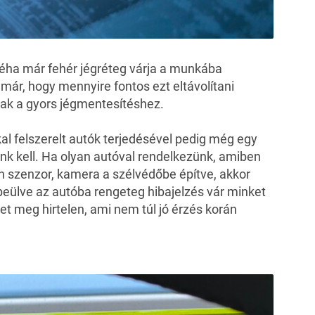
éha már fehér jégréteg várja a munkába
 már, hogy mennyire fontos ezt eltávolítani
ak a gyors jégmentesítéshez.
al felszerelt autók terjedésével pedig még egy
nk kell. Ha olyan autóval rendelkezünk, amiben
n szenzor, kamera a szélvédőbe építve, akkor
 beülve az autóba rengeteg hibajelzés vár minket
et meg hirtelen, ami nem túl jó érzés korán