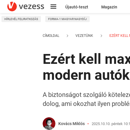
Újautó-teszt
Magazin
HÍRLEVÉL FELIRATKOZÁS
FORMA-1 MAGYAR NAGYDÍJ
Kresz
CÍMOLDAL
VEZETÜNK
EZÉRT KELL 
Ezért kell max
modern autók 
A biztonságot szolgáló kötelez
dolog, ami okozhat ilyen probl
Kovács Miklós
2025.10.10. péntek 10: