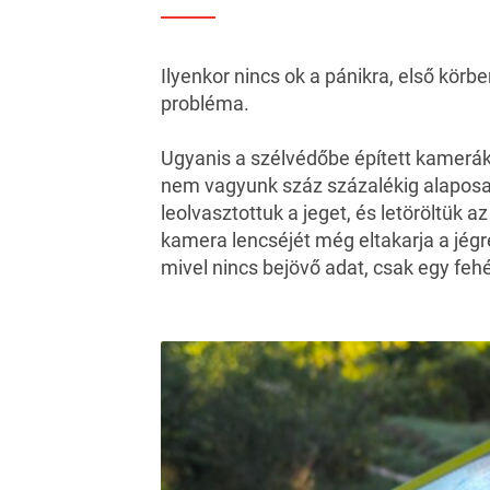
Ilyenkor nincs ok a pánikra, első körb
probléma.
Ugyanis a szélvédőbe épített kamerák
nem vagyunk száz százalékig alaposa
leolvasztottuk a jeget, és letöröltük a
kamera lencséjét még eltakarja a jégr
mivel nincs bejövő adat, csak egy fehé