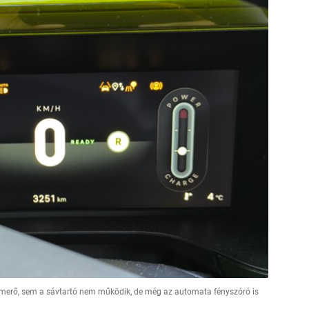
ismerő, sem a sávtartó nem működik, de még az automata fényszóró is