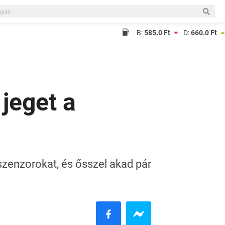
B:
585.0 Ft
D:
660.0 Ft
 jeget a
szenzorokat, és ősszel akad pár