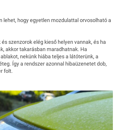
en lehet, hogy egyetlen mozdulattal orvosolható a
 és szenzorok elég kieső helyen vannak, és ha
k, akkor takarásban maradhatnak. Ha
z ablakot, nekünk hiába teljes a látóterünk, a
éteg. Így a rendszer azonnal hibaüzenetet dob,
r folt.