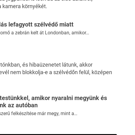
 a kamera környékét.
ás lefagyott szélvédő miatt
ornő a zebrán kelt át Londonban, amikor…
utónkban, és hibaüzenetet látunk, akkor
falevél nem blokkolja-e a szélvédőn felül, középen
 testünkkel, amikor nyaralni megyünk és
ünk az autóban
szerű felkészítése már megy, mint a…