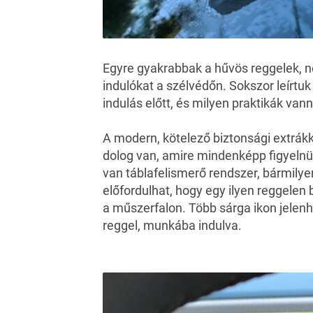
Egyre gyakrabbak a hűvös reggelek, n
indulókat a szélvédőn. Sokszor leírtuk
indulás előtt, és milyen
praktikák
vann
A modern, kötelező biztonsági extrákk
dolog van, amire mindenképp figyelnü
van táblafelismerő rendszer, bármilye
előfordulhat, hogy egy ilyen reggelen
a műszerfalon. Több sárga ikon jelenh
reggel, munkába indulva.