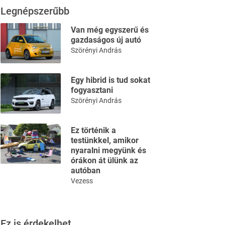
Legnépszerűbb
Van még egyszerű és
gazdaságos új autó
Szörényi András
Egy hibrid is tud sokat
fogyasztani
Szörényi András
Ez történik a
testünkkel, amikor
nyaralni megyünk és
órákon át ülünk az
autóban
Vezess
Ez is érdekelhet