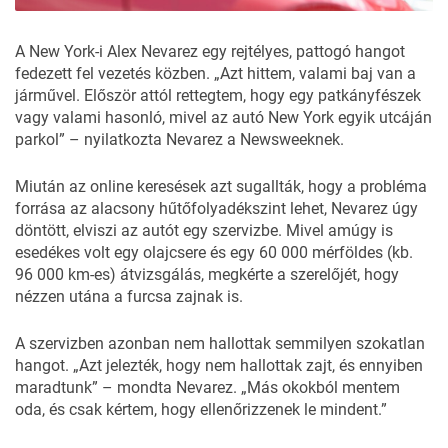
A New York-i Alex Nevarez egy rejtélyes, pattogó hangot
fedezett fel vezetés közben. „Azt hittem, valami baj van a
járművel. Először attól rettegtem, hogy egy patkányfészek
vagy valami hasonló, mivel az autó
New York
egyik utcáján
parkol” – nyilatkozta Nevarez a
Newsweeknek
.
Miután az online keresések azt sugallták, hogy a probléma
forrása az alacsony hűtőfolyadékszint lehet, Nevarez úgy
döntött, elviszi az autót egy szervizbe. Mivel amúgy is
esedékes volt egy olajcsere és egy 60 000 mérföldes (kb.
96 000 km-es) átvizsgálás, megkérte a szerelőjét, hogy
nézzen utána a furcsa zajnak is.
A szervizben azonban nem hallottak semmilyen szokatlan
hangot. „Azt jelezték, hogy nem hallottak zajt, és ennyiben
maradtunk” – mondta Nevarez. „Más okokból mentem
oda, és csak kértem, hogy ellenőrizzenek le mindent.”