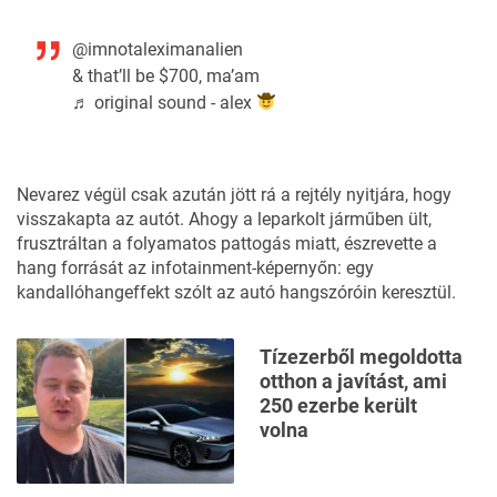
@imnotaleximanalien
& that’ll be $700, ma’am
♬ original sound - alex
Nevarez végül csak azután jött rá a rejtély nyitjára, hogy
visszakapta az autót. Ahogy a leparkolt járműben ült,
frusztráltan a folyamatos pattogás miatt, észrevette a
hang forrását az infotainment-képernyőn: egy
kandallóhangeffekt szólt az autó hangszóróin keresztül.
Tízezerből megoldotta
otthon a javítást, ami
250 ezerbe került
volna