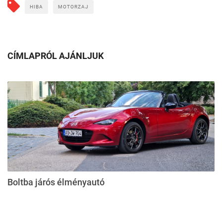
HIBA
MOTORZAJ
CÍMLAPRÓL AJÁNLJUK
Boltba járós élményautó