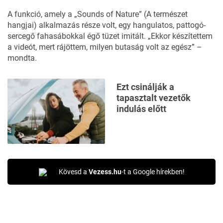
A funkció, amely a „Sounds of Nature” (A természet
hangjai) alkalmazás része volt, egy hangulatos, pattogó-
sercegő fahasábokkal égő tüzet imitált. „Ekkor készítettem
a videót, mert rájöttem, milyen butaság volt az egész” –
mondta.
Ezt csinálják a
tapasztalt vezetők
indulás előtt
Kövesd a
Vezess.hu
-t a Google hírekben!