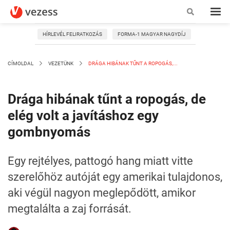
HÍRLEVÉL FELIRATKOZÁS
FORMA-1 MAGYAR NAGYDÍJ
CÍMOLDAL
VEZETÜNK
DRÁGA HIBÁNAK TŰNT A ROPOGÁS,...
Drága hibának tűnt a ropogás, de
elég volt a javításhoz egy
gombnyomás
Egy rejtélyes, pattogó hang miatt vitte
szerelőhöz autóját egy amerikai tulajdonos,
aki végül nagyon meglepődött, amikor
megtalálta a zaj forrását.