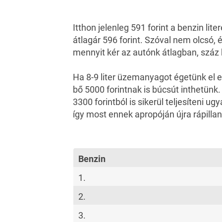
Itthon jelenleg 591 forint a
benzin lite
átlagár 596 forint. Szóval nem olcsó
mennyit kér az autónk átlagban, száz
Ha 8-9 liter üzemanyagot égetünk el eg
bő 5000 forintnak is búcsút inthetünk. 
3300 forintból is sikerül teljesíteni u
így most ennek apropóján újra rápilla
Benzin
1.
2.
3.