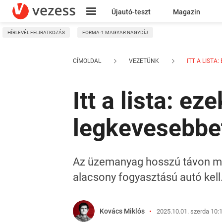
Újautó-teszt
Magazin
HÍRLEVÉL FELIRATKOZÁS
FORMA-1 MAGYAR NAGYDÍJ
Kresz
CÍMOLDAL
VEZETÜNK
ITT A LISTA:
Itt a lista: e
legkevesebbe
Az üzemanyag hosszú távon már
alacsony fogyasztású autó kell
Kovács Miklós
2025.10.01. szerda 10: