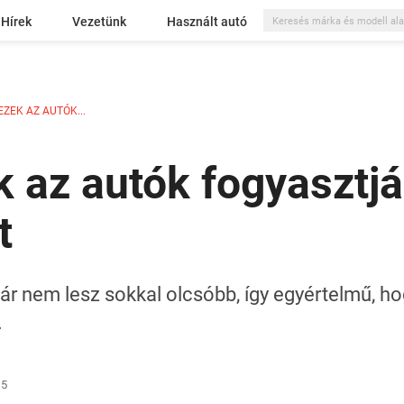
Hírek
Vezetünk
Használt autó
 EZEK AZ AUTÓK...
zek az autók fogyasztj
t
 nem lesz sokkal olcsóbb, így egyértelmű, h
.
15