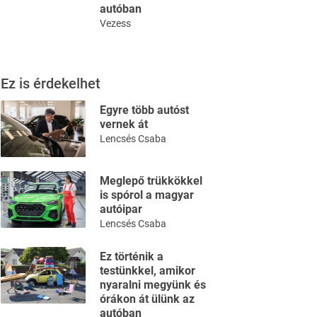
autóban
Vezess
Ez is érdekelhet
Egyre több autóst
vernek át
Lencsés Csaba
Meglepő trükkökkel
is spórol a magyar
autóipar
Lencsés Csaba
Ez történik a
testünkkel, amikor
nyaralni megyünk és
órákon át ülünk az
autóban