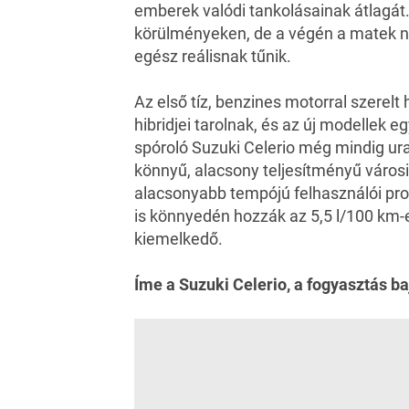
emberek valódi tankolásainak átlagát. 
körülményeken, de a végén a matek nem
egész reálisnak tűnik.
Az első tíz, benzines motorral szerelt 
hibridjei tarolnak, és az új modellek e
spóroló Suzuki Celerio még mindig ural
könnyű, alacsony teljesítményű városi
alacsonyabb tempójú felhasználói prof
is könnyedén hozzák az 5,5 l/100 km-e
kiemelkedő.
Íme a Suzuki Celerio, a fogyasztás b