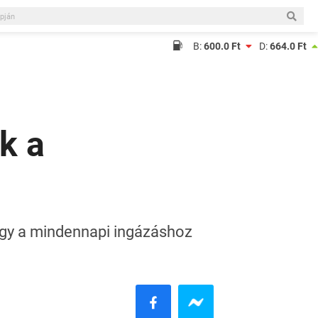
B:
600.0 Ft
D:
664.0 Ft
ák a
ogy a mindennapi ingázáshoz