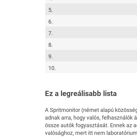
5.
6.
7.
8.
9.
10.
Ez a legreálisabb lista
A
Spritmonitor
(német alapú közösség
adnak arra, hogy valós, felhasználók á
össze autók fogyasztását. Ennek az ad
valósághoz, mert itt nem laboratóriu