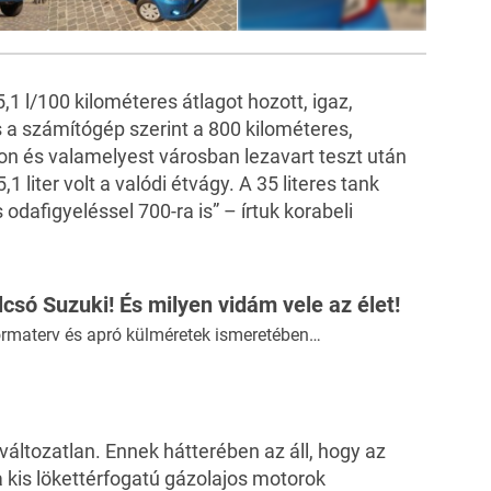
7
FOTÓ
1 l/100 kilométeres átlagot hozott, igaz,
 a számítógép szerint a 800 kilométeres,
on és valamelyest városban lezavart teszt után
5,1 liter volt a valódi étvágy. A 35 literes tank
odafigyeléssel 700-ra is” – írtuk korabeli
csó Suzuki! És milyen vidám vele az élet!
ormaterv és apró külméretek ismeretében…
e változatlan. Ennek hátterében az áll, hogy az
 a kis lökettérfogatú gázolajos motorok