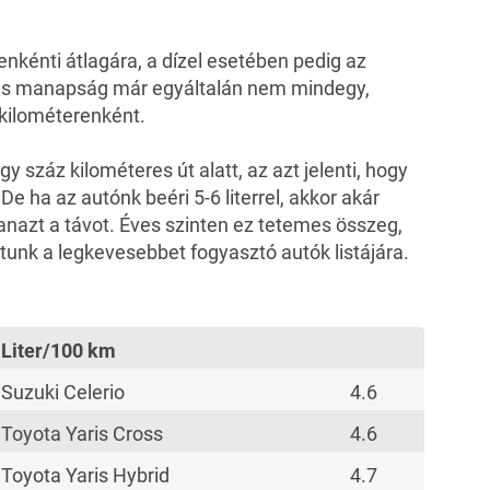
renkénti átlagára
, a dízel esetében pedig az
, és manapság már egyáltalán nem mindegy,
 kilométerenként.
y száz kilométeres út alatt, az azt jelenti, hogy
De ha az autónk beéri 5-6 literrel, akkor akár
gyanazt a távot. Éves szinten ez tetemes összeg,
ntunk a legkevesebbet fogyasztó autók listájára.
Liter/100 km
Suzuki Celerio
4.6
Toyota Yaris Cross
4.6
Toyota Yaris Hybrid
4.7