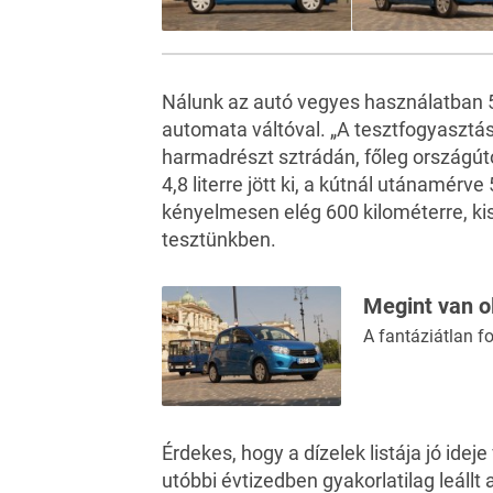
Nálunk az autó vegyes használatban 5,
automata váltóval. „A tesztfogyasztás
harmadrészt sztrádán, főleg országút
4,8 literre jött ki, a kútnál utánamérve 
kényelmesen elég 600 kilométerre, kis 
tesztünkben.
Megint van ol
A fantáziátlan f
Érdekes, hogy a dízelek listája jó idej
utóbbi évtizedben gyakorlatilag leállt