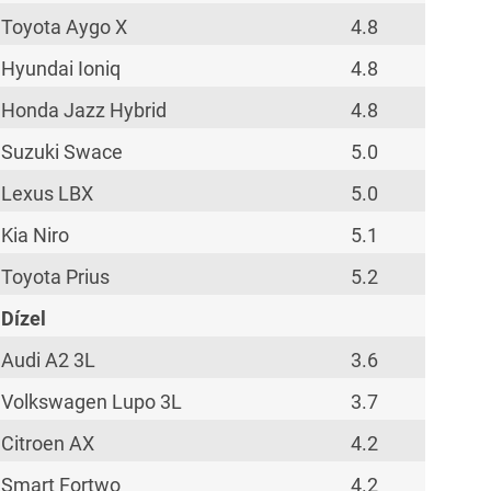
Toyota Aygo X
4.8
Hyundai Ioniq
4.8
Honda Jazz Hybrid
4.8
Suzuki Swace
5.0
Lexus LBX
5.0
Kia Niro
5.1
Toyota Prius
5.2
Dízel
Audi A2 3L
3.6
Volkswagen Lupo 3L
3.7
Citroen AX
4.2
Smart Fortwo
4.2