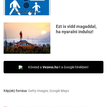
Ezt is vidd magaddal,
ha nyaralni indulsz!
Kövesd a
Vezess.hu
-t a Google hírekben!
Kép(ek) forrása:
Getty Images, Google Maps