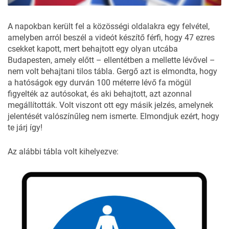
A napokban került fel a közösségi oldalakra egy
felvétel
,
amelyben arról beszél a videót készítő férfi, hogy 47 ezres
csekket kapott, mert behajtott egy olyan utcába
Budapesten, amely előtt – ellentétben a mellette lévővel –
nem volt behajtani tilos tábla. Gergő azt is elmondta, hogy
a hatóságok egy durván 100 méterre lévő fa mögül
figyelték az autósokat, és aki behajtott, azt azonnal
megállították. Volt viszont ott egy másik jelzés, amelynek
jelentését valószínűleg nem ismerte. Elmondjuk ezért, hogy
te járj így!
Az alábbi tábla volt kihelyezve: