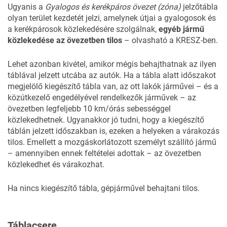
Ugyanis a
Gyalogos és kerékpáros övezet (zóna)
jelzőtábla
olyan terület kezdetét jelzi, amelynek útjai a gyalogosok és
a kerékpárosok közlekedésére szolgálnak,
egyéb jármű
közlekedése az övezetben tilos
– olvasható a KRESZ-ben.
Lehet azonban kivétel, amikor mégis behajthatnak az ilyen
táblával jelzett utcába az autók. Ha a tábla alatt időszakot
megjelölő kiegészítő tábla van, az ott lakók járművei – és a
közútkezelő engedélyével rendelkezők járművek – az
övezetben legfeljebb 10 km/órás sebességgel
közlekedhetnek. Ugyanakkor jó tudni, hogy a kiegészítő
táblán jelzett időszakban is, ezeken a helyeken a várakozás
tilos. Emellett a mozgáskorlátozott személyt szállító jármű
– amennyiben ennek feltételei adottak – az övezetben
közlekedhet és várakozhat.
Ha nincs kiegészítő tábla, gépjárművel behajtani tilos.
Táblacsere