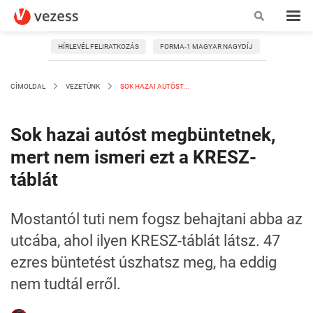
HÍRLEVÉL FELIRATKOZÁS
FORMA-1 MAGYAR NAGYDÍJ
CÍMOLDAL
VEZETÜNK
SOK HAZAI AUTÓST...
Sok hazai autóst megbüntetnek,
mert nem ismeri ezt a KRESZ-
táblát
Mostantól tuti nem fogsz behajtani abba az
utcába, ahol ilyen KRESZ-táblát látsz. 47
ezres büntetést úszhatsz meg, ha eddig
nem tudtál erről.