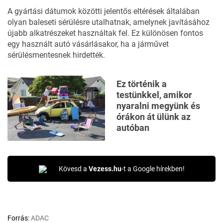
A gyártási dátumok közötti jelentős eltérések általában
olyan baleseti sérülésre utalhatnak, amelynek javításához
újabb alkatrészeket használtak fel. Ez különösen fontos
egy használt autó vásárlásakor, ha a járművet
sérülésmentesnek hirdették.
Ez történik a
testünkkel, amikor
nyaralni megyünk és
órákon át ülünk az
autóban
Kövesd a
Vezess.hu
-t a Google hírekben!
Forrás:
ADAC