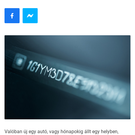
Valóban új egy autó, vagy hónapokig állt egy helyben,