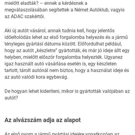
mielőtt eladták? – ennek a kérdésnek a
megválaszolásában segítettek a Német Autóklub, vagyis
az
ADAC szakértői.
Aki új autót vásárol, annak tudnia kell, hogy jelentős
időeltolódás lehet az első forgalomba helyezés és a jármű
tényleges gyártási dátuma között. Előfordulhat például,
hogy az autót „készletre” gyártották, és már jó ideje állt egy
helyben, mielőtt először forgalomba helyezték. Ugyanez
igaz használt autó vásárlása esetén is, egy készleten
tartott, tárolt autónál nem biztos, hogy a használat ideje és
az autó valódi kora egybevág.
De hogyan lehet kideríteni, mikor is gyártották valójában az
autót?
Az alvázszám adja az alapot
Az első nyom a jármű gyártási idejére vonatkozóan az