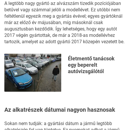
A legtöbb nagy gyártó az alvázszám tizedik pozíciójában
betűvel vagy számmal jelöli a modellévet. Ez utóbbi nem
feltétlenül egyezik meg a gyártás évével; egyes gyártóknál
már az előző év májusában, míg másoknál csak
augusztusban kezdődik. Így lehetséges, hogy egy autót
2017 végén gyártottak, de már a 2018-as modellévhez
tartozik, amelyet az adott gyártó 2017 közepén vezetett be.
Életmentő tanácsok
egy beperelt
autóvizsgálótól
Az alkatrészek dátumai nagyon hasznosak
Sokan nem tudják: a gyártási dátum a jármű legtöbb
alkatrészén fel van tüntetve. Ez nyomokat adhat a jármű