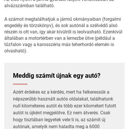
alvázszámban található.
A számot megtalálhatjuk a jármű okmányaiban (forgalmi
engedély és törzskönyv), és sok autónál a szélvédő alsó
részén is ott van, így akár kívülről is leolvasható. Ezenkívül
általában a motortérben van a lemezbe ütve (például a
tűzfalon vagy a karosszéria más teherhordó elemén is
olvasható).
Meddig számít újnak egy autó?
Azért érdekes ez a kérdés, mert ha felkeressük a
népszerűbb használt autós oldalakat, találhatunk
null kilométeres autót és több ezer kilométert futott
autót is újként megjelölve. Ez nem átverés. Csak
hogy tisztában legyetek vele ti is, az számít új
autónak, amelyik nem haladta meg a 6000