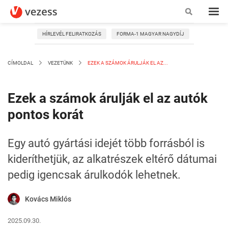
HÍRLEVÉL FELIRATKOZÁS
FORMA-1 MAGYAR NAGYDÍJ
CÍMOLDAL
VEZETÜNK
EZEK A SZÁMOK ÁRULJÁK EL AZ...
Ezek a számok árulják el az autók
pontos korát
Egy autó gyártási idejét több forrásból is
kideríthetjük, az alkatrészek eltérő dátumai
pedig igencsak árulkodók lehetnek.
Kovács Miklós
2025.09.30.