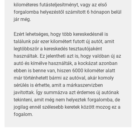
kilométeres futásteljesítményt, vagy az első
forgalomba helyezéstől számított 6 hónapon belül
jár még.
Ezért lehetséges, hogy több kereskedésnél is
találunk pár ezer kilométert futott új autót, amit
legtöbbször a kereskedés tesztautójaként
használtak. Ez jelentheti azt is, hogy valóban új az
autó és kímélve használták, a kockázat azonban
ebben is benne van, hiszen 6000 kilométer alatt
már történhetett bármi az autóval, akár komoly
sérülés is érhette, amit a márkaszervizben
javítottak. Így summázva azt érdemes új autónak
tekinteni, amit még nem helyeztek forgalomba, de
jogilag ennél szélesebb keretek között mozog ez a
fogalom.