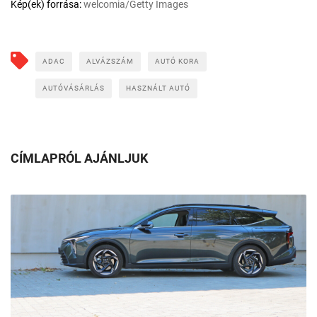
Kép(ek) forrása:
welcomia/Getty Images
ADAC
ALVÁZSZÁM
AUTÓ KORA
AUTÓVÁSÁRLÁS
HASZNÁLT AUTÓ
CÍMLAPRÓL AJÁNLJUK