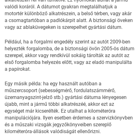
valódi koráról. A dátumot gyakran megtalálhatjuk a
motortér különböző alkatrészein, a belső térben, vagy akár
a csomagtartóban a padlókárpit alatt. A biztonsági öveken
vagy az ablaküvegeken is szerepelhet gyártási dátum.
Például, ha a forgalmi engedély szerint az autót 2009-ben
helyezték forgalomba, de a biztonsági övön 2005-ös dátum
szerepel, akkor vagy rendkívül sokáig tárolták az autót az
első forgalomba helyezés előtt, vagy az eladó manipulálta
a papírokat.
Egy másik példa: ha egy használt autóban a
műszercsoport (sebességmérő, fordulatszámmérő,
üzemanyagszint-jelző stb.) gyártási dátuma lényegesen
újabb, mint a jármű többi alkatrészéé, akkor ezt az
egységet már kicserélték. Ez utalhat a kilométeróra
manipulációjára. Ilyen esetben érdemes a szervizkönyvben
és a műszaki vizsgák jegyzőkönyveiben szereplő
kilométeróra-állások valódiságát ellenőrizni.