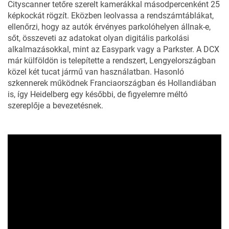
Cityscanner tetőre szerelt kamerákkal másodpercenként 25
képkockát rögzít. Eközben leolvassa a rendszámtáblákat,
ellenőrzi, hogy az autók érvényes parkolóhelyen állnak-e,
sőt, összeveti az adatokat olyan digitális parkolási
alkalmazásokkal, mint az Easypark vagy a Parkster. A DCX
már külföldön is telepítette a rendszert, Lengyelországban
közel két tucat jármű van használatban. Hasonló
szkennerek működnek Franciaországban és Hollandiában
is, így Heidelberg egy későbbi, de figyelemre méltó
szereplője a bevezetésnek.