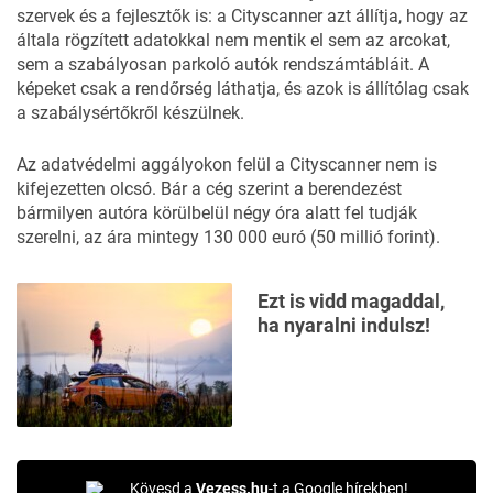
szervek és a fejlesztők is: a Cityscanner azt állítja, hogy az
általa rögzített adatokkal nem mentik el sem az arcokat,
sem a szabályosan parkoló autók rendszámtábláit. A
képeket csak a rendőrség láthatja, és azok is állítólag csak
a szabálysértőkről készülnek.
Az adatvédelmi aggályokon felül a Cityscanner nem is
kifejezetten olcsó. Bár a cég szerint a berendezést
bármilyen autóra körülbelül négy óra alatt fel tudják
szerelni, az ára mintegy 130 000 euró (50 millió forint).
Ezt is vidd magaddal,
ha nyaralni indulsz!
Kövesd a
Vezess.hu
-t a Google hírekben!