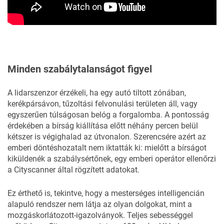
Minden szabálytalanságot figyel
A lidarszenzor érzékeli, ha egy autó tiltott zónában,
kerékpársávon, tűzoltási felvonulási területen áll, vagy
egyszerűen túlságosan belóg a forgalomba. A pontosság
érdekében a bírság kiállítása előtt néhány percen belül
kétszer is végighalad az útvonalon. Szerencsére azért az
emberi döntéshozatalt nem iktatták ki: mielőtt a bírságot
kiküldenék a szabálysértőnek, egy emberi operátor ellenőrzi
a Cityscanner által rögzített adatokat.
Ez érthető is, tekintve, hogy a mesterséges intelligencián
alapuló rendszer nem látja az olyan dolgokat, mint a
mozgáskorlátozott-igazolványok. Teljes sebességgel