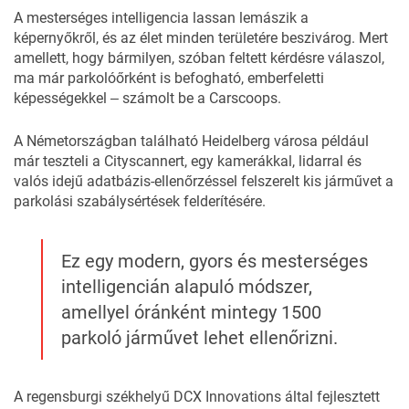
A mesterséges intelligencia lassan lemászik a
képernyőkről, és az élet minden területére beszivárog. Mert
amellett, hogy bármilyen, szóban feltett kérdésre válaszol,
ma már parkolóőrként is befogható, emberfeletti
képességekkel ‒ számolt be a
Carscoops.
A Németországban található Heidelberg városa például
már teszteli a Cityscannert, egy kamerákkal, lidarral és
valós idejű adatbázis-ellenőrzéssel felszerelt kis járművet a
parkolási szabálysértések felderítésére.
Ez egy modern, gyors és mesterséges
intelligencián alapuló módszer,
amellyel óránként mintegy 1500
parkoló járművet lehet ellenőrizni.
A regensburgi székhelyű DCX Innovations által fejlesztett