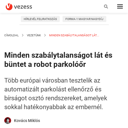
HÍRLEVÉL FELIRATKOZÁS
FORMA-1 MAGYAR NAGYDÍJ
CÍMOLDAL
VEZETÜNK
MINDEN SZABÁLYTALANSÁGOT LÁT...
Minden szabálytalanságot lát és
büntet a robot parkolóőr
Több európai városban tesztelik az
automatizált parkolást ellenőrző és
bírságot osztó rendszereket, amelyek
sokkal hatékonyabbak az embernél.
Kovács Miklós