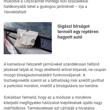
működve a Cityscanner mintegy 600 százalékkal
hatékonyabb lehet a gyalogos járőröknél – írja a
Handelsblatt
.
Gigászi bírságot
termelt egy reptéren
hagyott autó
A kamerával felszerelt járműveket szándékosan feltűnő
jelzéssel látják el, hogy elrettentő erővel bírjanak, ne csupán
mozgó bírságautomataként funkcionáljanak. A
tisztségviselők szerint ez a láthatóság már azelőtt javíthat
a parkolási morálon, mielőtt a bírságolásra sor kerülne.
Sokakban felmerül, hogy ez a módszer a mindenre
kiterjedő megfigyelési hálózatok kiépítésének újabb nagy
mérföldköve. Természetesen ezt cáfolják a hivatalos