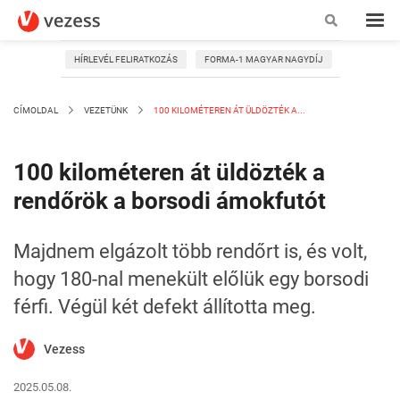
HÍRLEVÉL FELIRATKOZÁS
FORMA-1 MAGYAR NAGYDÍJ
CÍMOLDAL
VEZETÜNK
100 KILOMÉTEREN ÁT ÜLDÖZTÉK A...
100 kilométeren át üldözték a
rendőrök a borsodi ámokfutót
Majdnem elgázolt több rendőrt is, és volt,
hogy 180-nal menekült előlük egy borsodi
férfi. Végül két defekt állította meg.
Vezess
2025.05.08.