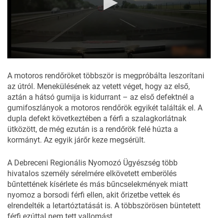
A motoros rendőröket többször is megpróbálta leszorítani
az útról. Menekülésének az vetett véget, hogy az első,
aztán a hátsó gumija is kidurrant – az első defektnél a
gumifoszlányok a motoros rendőrök egyikét találták el. A
dupla defekt következtében a férfi a szalagkorlátnak
ütközött, de még ezután is a rendőrök felé húzta a
kormányt. Az egyik járőr keze megsérült.
A Debreceni Regionális Nyomozó Ügyészség több
hivatalos személy sérelmére elkövetett emberölés
bűntettének kísérlete és más bűncselekmények miatt
nyomoz
a borsodi férfi ellen, akit őrizetbe vettek és
elrendelték a letartóztatását is. A többszörösen büntetett
férfi ezúttal nem tett vallomást.