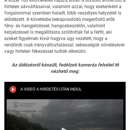
A közel 100 kilométeres hajsza során a borsodi ámokfutó a
hirtelen sávváltásaival, valamint azzal, hogy esetenként a
forgalommal szemben haladt, több veszélyes helyzetet is
előidézett. A követésbe bekapcsolódó megerősítő erők
fény- és hangjelzéssel, hangosbeszélőn, valamint
kézjelzéssel is megállításra szólították fel a férfit, aki
ezeket figyelmen kívül hagyva úgy vezetett, hogy a
rendőrök csak irányváltoztatással, sebességük növelésével
vagy hirtelen fékezéssel tudták elkerülni.
Az üldözésről készült, fedélzeti kamerás felvétel itt
nézhető meg:
A VIDEÓ A HIRDETÉS UTÁN INDUL