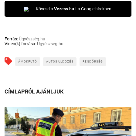
Kövesd a
Vezess.hu
-t a Google hírekben!
Forrás:
Ügyészség.hu
Videó(k) forrása:
Ügyészség.hu
ÁMOKFUTÓ
AUTÓS ÜLDÖZÉS
RENDŐRSÉG
CÍMLAPRÓL AJÁNLJUK