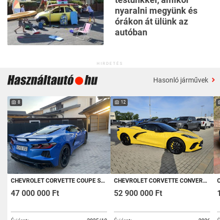
nyaralni megyünk és
órákon át ülünk az
autóban
HIRDETÉS
Hasonló járművek
8
12
CHEVROLET CORVETTE COUPE STINGRAY 6.2 V8 USA (AUTOMATA)
CHEVROLET CORVETTE CONVERTIBLE 6.2 V8 USA (AUTOMATA) EU-S MODELL. 2026-OS FACELIFTES!
C
47 000 000 Ft
52 900 000 Ft