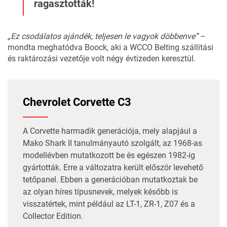
ragasztották!
„Ez csodálatos ajándék, teljesen le vagyok döbbenve”
–
mondta meghatódva Boock, aki a WCCO Belting szállítási
és raktározási vezetője volt négy évtizeden keresztül.
Chevrolet Corvette C3
A Corvette harmadik generációja, mely alapjául a
Mako Shark II tanulmányautó szolgált, az 1968-as
modellévben mutatkozott be és egészen 1982-ig
gyártották. Erre a változatra került először levehető
tetőpanel. Ebben a generációban mutatkoztak be
az olyan híres típusnevek, melyek később is
visszatértek, mint például az LT-1, ZR-1, Z07 és a
Collector Edition.