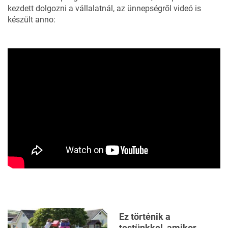
kezdett dolgozni a vállalatnál, az ünnepségről videó is
készült anno:
Ez történik a
testünkkel, amikor