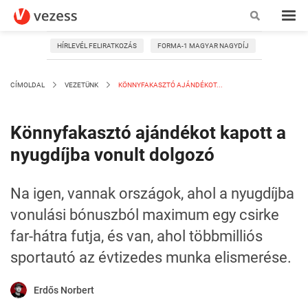
HÍRLEVÉL FELIRATKOZÁS
FORMA-1 MAGYAR NAGYDÍJ
CÍMOLDAL
VEZETÜNK
KÖNNYFAKASZTÓ AJÁNDÉKOT...
Könnyfakasztó ajándékot kapott a
nyugdíjba vonult dolgozó
Na igen, vannak országok, ahol a nyugdíjba
vonulási bónuszból maximum egy csirke
far-hátra futja, és van, ahol többmilliós
sportautó az évtizedes munka elismerése.
Erdős Norbert