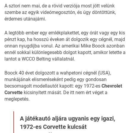
A sztori nem mai, de a rövid verziója most jött velünk
szembe az egyik videómegosztón, és úgy döntöttünk,
érdemes utánajárni.
A legtöbb ember egy emlékplakettet, egy órát vagy egy kis
pénzt kap, ha hosszú éveken át dolgozik egy cégnél, majd
onnan nyugdíjba vonul. Az amerikai Mike Boock azonban
ennél sokkal különlegesebb dolgot kapott, amikor letette a
lantot a
WCCO Belting
vállalatnál.
Boock 40 évet dolgozott a wahpetoni cégnél (USA),
munkájának elismeréseként pedig egy gondosan
becsomagolt modellautót kapott: egy 1972-es
Chevrolet
Corvette
kicsinyített mását. De itt nem ért véget a
meglepetés.
A játékautó aljára ugyanis egy igazi,
1972-es Corvette kulcsát