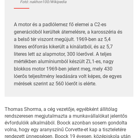
Fotó: nakhon100/Wikipedia
A motor és a padlólemez fő elemei a C2-es
generációból kerültek átemelésre, a karosszéria és
a belső tér viszont megújult. 1969-ben az 5,4
literes erőforrás kikerült a kínálatból, és az 5,7
literes lett az alapmotor, 300 lóerővel. A teljes
mértékben alumíniumból készült ZL1-es, nagy
blokkos motor 1969-ben jelent meg, mely 430
lóerős teljesítmény leadására volt képes, de egyes
mérések szerint az 560 lóerőt is elérte.
Thomas Shorma, a cég vezetője, egyébként állítólag
rendszeresen megjutalmazta a munkavállalókat jelentős
évfordulóik alkalmából. Boock azonban sosem gondolta
volna, hogy egy aranyszínű Corvette-et kap a tiszteletére
rendezett ünnepségen. Boock 19 évesen, középiskola után