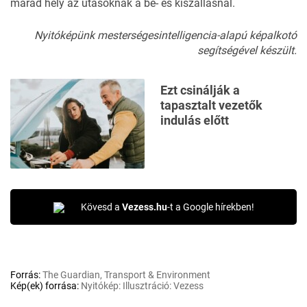
marad hely az utasoknak a be- és kiszállásnál.
Nyitóképünk mesterségesintelligencia-alapú képalkotó
segítségével készült.
Ezt csinálják a
tapasztalt vezetők
indulás előtt
Kövesd a
Vezess.hu
-t a Google hírekben!
Forrás:
The Guardian, Transport & Environment
Kép(ek) forrása:
Nyitókép: Illusztráció: Vezess