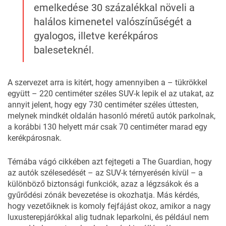
emelkedése 30 százalékkal növeli a
halálos kimenetel valószínűségét a
gyalogos, illetve kerékpáros
baleseteknél.
A szervezet arra is kitért, hogy amennyiben a – tükrökkel
együtt – 220 centiméter széles SUV-k lepik el az utakat, az
annyit jelent, hogy egy 730 centiméter széles úttesten,
melynek mindkét oldalán hasonló méretű autók parkolnak,
a korábbi 130 helyett már csak 70 centiméter marad egy
kerékpárosnak.
Témába vágó cikkében azt fejtegeti a
The Guardian
, hogy
az autók szélesedését – az SUV-k térnyerésén kívül – a
különböző biztonsági funkciók, azaz a légzsákok és a
gyűrődési zónák bevezetése is okozhatja. Más kérdés,
hogy vezetőiknek is komoly fejfájást okoz, amikor a nagy
luxusterepjárókkal alig tudnak
leparkolni
, és például nem