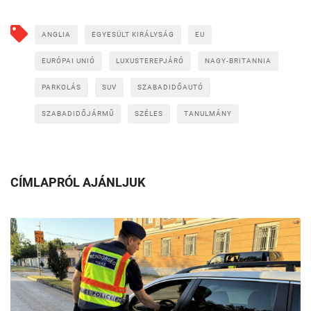
ANGLIA
EGYESÜLT KIRÁLYSÁG
EU
EURÓPAI UNIÓ
LUXUSTEREPJÁRÓ
NAGY-BRITANNIA
PARKOLÁS
SUV
SZABADIDŐAUTÓ
SZABADIDŐJÁRMŰ
SZÉLES
TANULMÁNY
CÍMLAPRÓL AJÁNLJUK