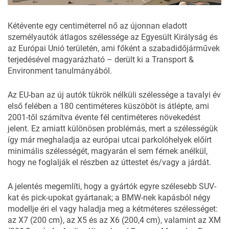
Kétévente egy centiméterrel nő az újonnan eladott
személyautók átlagos szélessége az Egyesült Királyság és
az Európai Unió területén, ami főként a szabadidőjárművek
terjedésével magyarázható – derült ki a Transport &
Environment
tanulmányából
.
Az EU-ban az új autók tükrök nélküli szélessége a tavalyi év
első felében a 180 centiméteres küszöböt is átlépte, ami
2001-től számítva évente fél centiméteres növekedést
jelent. Ez amiatt különösen problémás, mert a szélességük
így már meghaladja az európai utcai parkolóhelyek előírt
minimális szélességét, magyarán el sem férnek anélkül,
hogy ne foglalják el részben az úttestet és/vagy a járdát.
A jelentés megemlíti, hogy a gyártók egyre szélesebb SUV-
kat és pick-upokat gyártanak; a BMW-nek kapásból négy
modellje éri el vagy haladja meg a kétméteres szélességet:
az X7 (200 cm), az X5 és az X6 (200,4 cm), valamint az XM