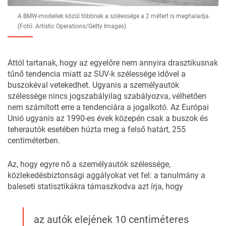
A BMW-modellek közül többnek a szélessége a 2 métert is meghaladja.
(Fotó: Artistic Operations/Getty Images)
Attól tartanak, hogy az egyelőre nem annyira drasztikusnak
tűnő tendencia miatt az SUV-k szélessége idővel a
buszokéval vetekedhet. Ugyanis a személyautók
szélessége nincs jogszabályilag szabályozva, vélhetően
nem számított erre a tendenciára a jogalkotó. Az Európai
Unió ugyanis az 1990-es évek közepén csak a buszok és
teherautók esetében húzta meg a felső határt, 255
centiméterben.
Az, hogy egyre nő a személyautók szélessége,
közlekedésbiztonsági aggályokat vet fel: a tanulmány a
baleseti statisztikákra támaszkodva azt írja, hogy
az autók elejének 10 centiméteres