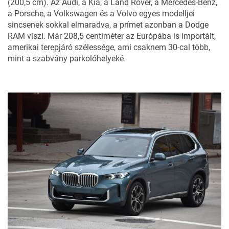
(200,5 cm). Az Audi, a Kia, a Land Rover, a Mercedes-Benz,
a Porsche, a Volkswagen és a Volvo egyes modelljei
sincsenek sokkal elmaradva, a prímet azonban a Dodge
RAM viszi. Már 208,5 centiméter az Európába is importált,
amerikai terepjáró szélessége, ami csaknem 30-cal több,
mint a szabvány parkolóhelyeké.