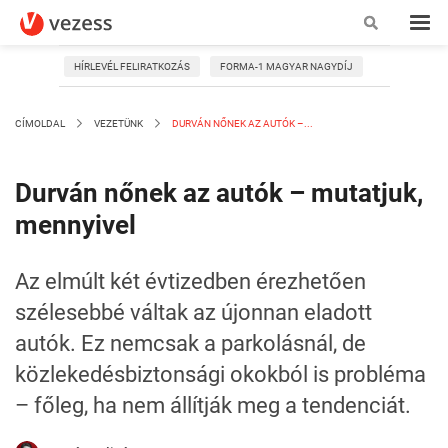
HÍRLEVÉL FELIRATKOZÁS
FORMA-1 MAGYAR NAGYDÍJ
CÍMOLDAL
VEZETÜNK
DURVÁN NŐNEK AZ AUTÓK –...
Durván nőnek az autók – mutatjuk,
mennyivel
Az elmúlt két évtizedben érezhetően
szélesebbé váltak az újonnan eladott
autók. Ez nemcsak a parkolásnál, de
közlekedésbiztonsági okokból is probléma
– főleg, ha nem állítják meg a tendenciát.