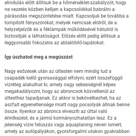
elindulás előtt állítsuk be a hőmérséklet-szabályzót, hogy
ne vezetés közben kelljen a kapcsolókkal babrálni a
párásodás megszüntetése miatt. Kapcsoljuk be továbbá a
tompított fényszórókat, melyek nemcsak elölről, de a
helyzetjelzők és a féklámpák működésével hátulról is
biztosítják a láthatóságot. Előzés előtt pedig állítsuk a
leggyorsabb fokozatra az ablaktörlő-lapátokat.
Így úszhatod meg a megúszást
Nagy esőzések után az úttesten nem mindig tud a
csapadék kellő gyorsasággal elfolyni, ezért összefüggő
vízréteg alakulhat ki, amely nagy sebességnél képes
megakadályozni, hogy az abroncsok közvetlenül az
úttesthez tapadjanak. Ez akkor is bekövetkezhet, ha az
aszfalt egyenetlensége miatt nagy pocsolyák állnak benne
össze. Ilyenkor az abroncs elveszíti az úttal való
érintkezést, és a jármű kormányozhatatlan lesz. Ez a
jelenség vízre felúszás vagy aquaplaning néven ismert,
amely az autópályákon, gyorsforgalmi utakon gyakrabban