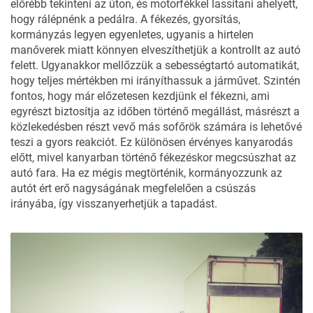
előrébb tekinteni az úton, és motorfékkel lassítani ahelyett,
hogy rálépnénk a pedálra. A fékezés, gyorsítás,
kormányzás legyen egyenletes, ugyanis a hirtelen
manőverek miatt könnyen elveszíthetjük a kontrollt az autó
felett. Ugyanakkor mellőzzük a sebességtartó automatikát,
hogy teljes mértékben mi irányíthassuk a járművet. Szintén
fontos, hogy már előzetesen kezdjünk el fékezni, ami
egyrészt biztosítja az időben történő megállást, másrészt a
közlekedésben részt vevő más sofőrök számára is lehetővé
teszi a gyors reakciót. Ez különösen érvényes kanyarodás
előtt, mivel kanyarban történő fékezéskor megcsúszhat az
autó fara. Ha ez mégis megtörténik, kormányozzunk az
autót ért erő nagyságának megfelelően a csúszás
irányába, így visszanyerhetjük a tapadást.