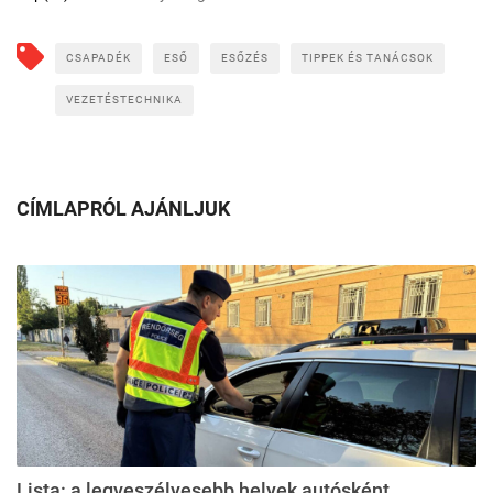
CSAPADÉK
ESŐ
ESŐZÉS
TIPPEK ÉS TANÁCSOK
VEZETÉSTECHNIKA
CÍMLAPRÓL AJÁNLJUK
Lista: a legveszélyesebb helyek autósként