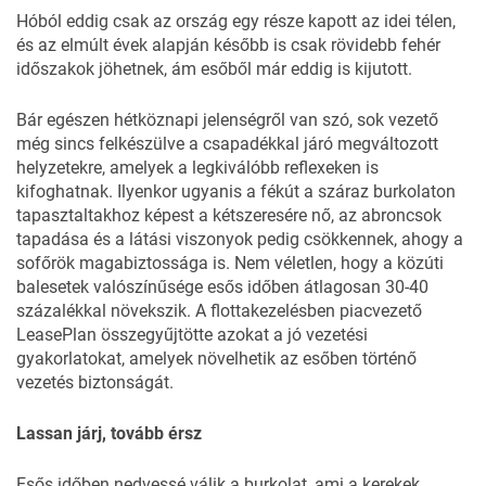
Hóból eddig csak az ország egy része kapott az idei télen,
és az elmúlt évek alapján később is csak rövidebb fehér
időszakok jöhetnek, ám esőből már eddig is kijutott.
Bár egészen hétköznapi jelenségről van szó, sok vezető
még sincs felkészülve a csapadékkal járó megváltozott
helyzetekre, amelyek a legkiválóbb reflexeken is
kifoghatnak. Ilyenkor ugyanis a fékút a száraz burkolaton
tapasztaltakhoz képest a kétszeresére nő, az abroncsok
tapadása és a látási viszonyok pedig csökkennek, ahogy a
sofőrök magabiztossága is. Nem véletlen, hogy a közúti
balesetek valószínűsége esős időben átlagosan 30-40
százalékkal növekszik. A flottakezelésben piacvezető
LeasePlan összegyűjtötte azokat a jó vezetési
gyakorlatokat, amelyek növelhetik az esőben történő
vezetés biztonságát.
Lassan járj, tovább érsz
Esős időben nedvessé válik a burkolat, ami a kerekek