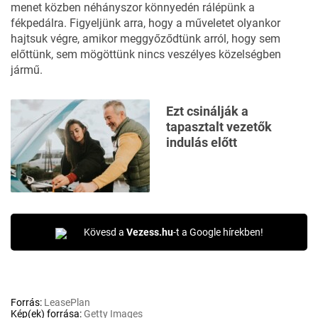
menet közben néhányszor könnyedén rálépünk a
fékpedálra. Figyeljünk arra, hogy a műveletet olyankor
hajtsuk végre, amikor meggyőződtünk arról, hogy sem
előttünk, sem mögöttünk nincs veszélyes közelségben
jármű.
Ezt csinálják a
tapasztalt vezetők
indulás előtt
Kövesd a
Vezess.hu
-t a Google hírekben!
Forrás:
LeasePlan
Kép(ek) forrása:
Getty Images