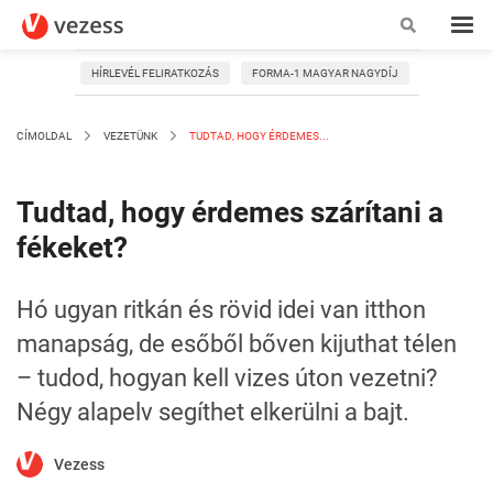
HÍRLEVÉL FELIRATKOZÁS
FORMA-1 MAGYAR NAGYDÍJ
CÍMOLDAL
VEZETÜNK
TUDTAD, HOGY ÉRDEMES...
Tudtad, hogy érdemes szárítani a
fékeket?
Hó ugyan ritkán és rövid idei van itthon
manapság, de esőből bőven kijuthat télen
– tudod, hogyan kell vizes úton vezetni?
Négy alapelv segíthet elkerülni a bajt.
Vezess