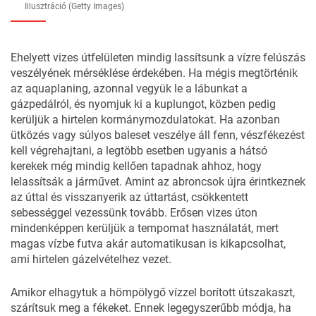
Illusztráció (Getty Images)
Ehelyett vizes útfelületen mindig lassítsunk a vízre felúszás
veszélyének mérséklése érdekében. Ha mégis megtörténik
az aquaplaning, azonnal vegyük le a lábunkat a
gázpedálról, és nyomjuk ki a kuplungot, közben pedig
kerüljük a hirtelen kormánymozdulatokat. Ha azonban
ütközés vagy súlyos baleset veszélye áll fenn, vészfékezést
kell végrehajtani, a legtöbb esetben ugyanis a hátsó
kerekek még mindig kellően tapadnak ahhoz, hogy
lelassítsák a járművet. Amint az abroncsok újra érintkeznek
az úttal és visszanyerik az úttartást, csökkentett
sebességgel vezessünk tovább. Erősen vizes úton
mindenképpen kerüljük a tempomat használatát, mert
magas vízbe futva akár automatikusan is kikapcsolhat,
ami hirtelen gázelvételhez vezet.
Amikor elhagytuk a hömpölygő vízzel borított útszakaszt,
szárítsuk meg a fékeket. Ennek legegyszerűbb módja, ha