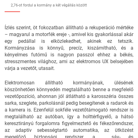
2,76-ot fordul a kormány a két végállás között
Ízlés szerint, öt fokozatban állítható a rekuperáció mértéke
– magyarul a motorfék ereje -, amivel kis gyakorlással akár
egy pedállal is elközlekedhet, akinek ez tetszik.
Kormányzása is könnyű, precíz, kiszámítható, és a
kényelmes futómű is nagyon passzol ehhez a békés,
stresszmentes világhoz, ami az elektromos UX belsejében
várja a vezetőt, utasait.
Elektromosan állítható kormányának, ülésének
köszönhetően könnyedén megtalálható benne a megfelelő
vezetőpozíció, ahonnan jól átlátható a karosszéria összes
sarka, szeglete, parkolásnál pedig besegítenek a radarok és
a kamera is. Ezenfelül sokféle vezetőtámogató rendszer is
megtalálható az autóban, így a holttérfigyelő, a hátsó
keresztirányú forgalomra figyelmeztető és fékezőrendszer,
az adaptív sebességtartó automatika, az ütközést
megelőző biztonsági rendszer, a sáv- és