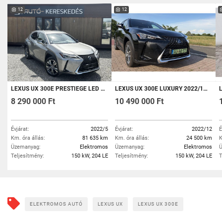
12
12
LEXUS UX 300E PRESTIEGE LED ÜLÉSFŰTÉS/SZELLŐZTETÉS BŐR 80.0000 KM GARANCIA
LEXUS UX 300E LUXURY 2022/12 . 24500 KM
8 290 000 Ft
10 490 000 Ft
Évjárat:
2022/5
Évjárat:
2022/12
É
Km. óra állás:
81 635 km
Km. óra állás:
24 500 km
K
Üzemanyag:
Elektromos
Üzemanyag:
Elektromos
Ü
Teljesítmény:
150 kW, 204 LE
Teljesítmény:
150 kW, 204 LE
T
ELEKTROMOS AUTÓ
LEXUS UX
LEXUS UX 300E