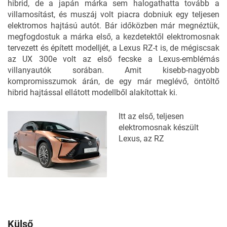
hibrid, de a japán márka sem halogathatta tovább a
villamosítást, és muszáj volt piacra dobniuk egy teljesen
elektromos hajtású autót. Bár időközben már megnéztük,
megfogdostuk a márka első, a kezdetektől elektromosnak
tervezett és épített modelljét, a Lexus RZ-t is, de mégiscsak
az UX 300e volt az első fecske a Lexus-emblémás
villanyautók sorában. Amit kisebb-nagyobb
kompromisszumok árán, de egy már meglévő, öntöltő
hibrid hajtással ellátott modellből alakítottak ki.
Itt az első, teljesen
elektromosnak készült
Lexus, az RZ
Külső