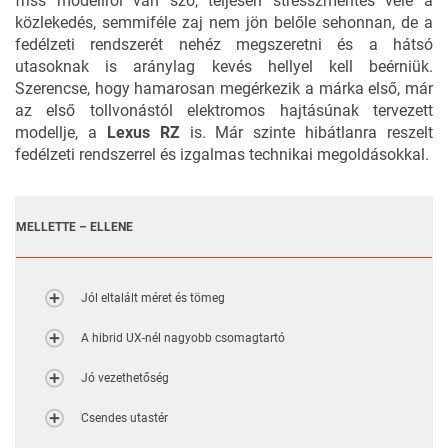
friss modellről van szó, teljesen stresszmentes vele a
közlekedés, semmiféle zaj nem jön belőle sehonnan, de a
fedélzeti rendszerét nehéz megszeretni és a hátsó
utasoknak is aránylag kevés hellyel kell beérniük.
Szerencse, hogy hamarosan megérkezik a márka első, már
az első tollvonástól elektromos hajtásúnak tervezett
modellje, a
Lexus RZ
is. Már szinte hibátlanra reszelt
fedélzeti rendszerrel és izgalmas technikai megoldásokkal.
MELLETTE – ELLENE
Jól eltalált méret és tömeg
A hibrid UX-nél nagyobb csomagtartó
Jó vezethetőség
Csendes utastér