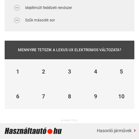
Idejétmúlt fedélzeti rendszer
Szűk második sor
MENNYIRE TETSZIK A LEXUS UX ELEKTROMOS VÁLTOZATA?
1
2
3
4
5
6
7
8
9
10
HIRDETÉS
Hasonló járművek