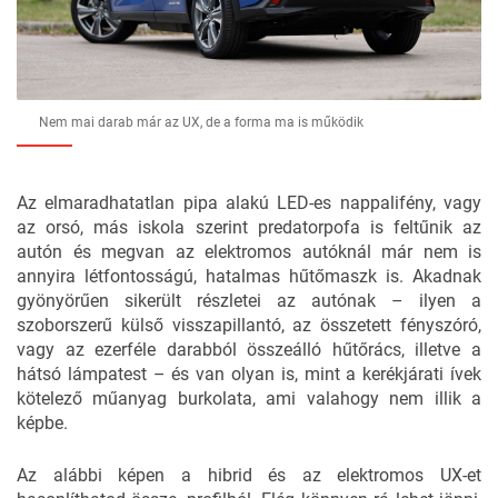
Nem mai darab már az UX, de a forma ma is működik
Az elmaradhatatlan pipa alakú LED-es nappalifény, vagy
az orsó, más iskola szerint predatorpofa is feltűnik az
autón és megvan az elektromos autóknál már nem is
annyira létfontosságú, hatalmas hűtőmaszk is. Akadnak
gyönyörűen sikerült részletei az autónak – ilyen a
szoborszerű külső visszapillantó, az összetett fényszóró,
vagy az ezerféle darabból összeálló hűtőrács, illetve a
hátsó lámpatest – és van olyan is, mint a kerékjárati ívek
kötelező műanyag burkolata, ami valahogy nem illik a
képbe.
Az alábbi képen a hibrid és az elektromos UX-et