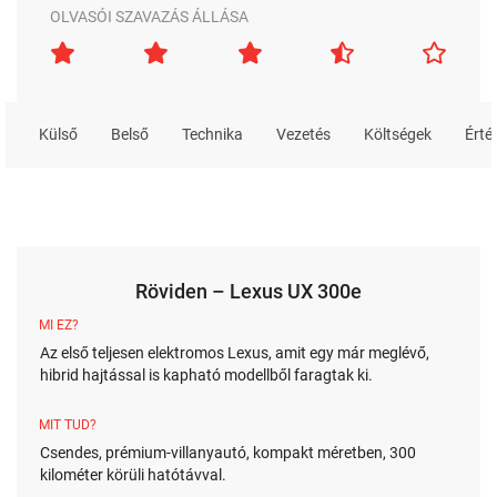
OLVASÓI SZAVAZÁS ÁLLÁSA
Külső
Belső
Technika
Vezetés
Költségek
Érté
Röviden – Lexus UX 300e
MI EZ?
Az első teljesen elektromos Lexus, amit egy már meglévő,
hibrid hajtással is kapható modellből faragtak ki.
MIT TUD?
Csendes, prémium-villanyautó, kompakt méretben, 300
kilométer körüli hatótávval.