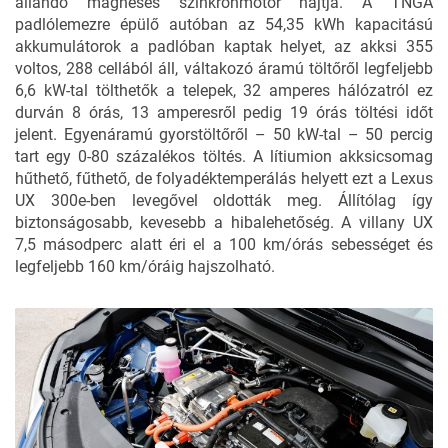
állandó mágneses szinkronmotor hajtja. A TNGA
padlólemezre épülő autóban az 54,35 kWh kapacitású
akkumulátorok a padlóban kaptak helyet, az akksi 355
voltos, 288 cellából áll, váltakozó áramú töltőről legfeljebb
6,6 kW-tal tölthetők a telepek, 32 amperes hálózatról ez
durván 8 órás, 13 amperesről pedig 19 órás töltési időt
jelent. Egyenáramú gyorstöltőről – 50 kW-tal – 50 percig
tart egy 0-80 százalékos töltés. A lítiumion akksicsomag
hűthető, fűthető, de folyadéktemperálás helyett ezt a Lexus
UX 300e-ben levegővel oldották meg. Állítólag így
biztonságosabb, kevesebb a hibalehetőség. A villany UX
7,5 másodperc alatt éri el a 100 km/órás sebességet és
legfeljebb 160 km/óráig hajszolható.