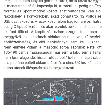
tetejéből oldalra kinyúló gombok furák, amik közül az egyik
a menetstabilizálót kapcsolja ki, a másikkal pedig az Eco,
Normal és Sport módok között lehet váltogatni. Van elöl
rakodóhely a könyöklőben, akad pohártartó, 12 voltos és
USB-csatlakozó is – ezek közül előre hagyományos, hátra
pedig C típusú került -, és akár vezeték nélkül is lehet benne
telefont tölteni. A kárpitozás színre, szagra, tapintásra is
meggyőző, az üléseknek oldaltartásuk is van, fűthetőek,
szellőztethetőek, és elöl helyhiánnyal sem kell küzdeni.
Nem ennyire vidám a második sorba szorulók élete, ott
185-190 centis magassággal már sem a láb-, sem a fejtér
nem lesz elegendő, hiszen utóbbiból 16,4 millimétert rabol
el a padlóba épített akkumulátor, és a sima UX-hez képest a
hátsó utasok üléspozíciója is megváltozott.