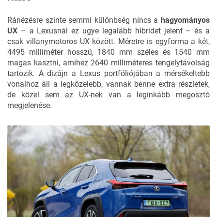
Ránézésre szinte semmi különbség nincs a
hagyományos
UX
– a Lexusnál ez ugye legalább hibridet jelent – és a
csak villanymotoros UX között. Méretre is egyforma a két,
4495 milliméter hosszú, 1840 mm széles és 1540 mm
magas kasztni, amihez 2640 milliméteres tengelytávolság
tartozik. A dizájn a Lexus portfóliójában a mérsékeltebb
vonalhoz áll a legközelebb, vannak benne extra részletek,
de közel sem az UX-nek van a leginkább megosztó
megjelenése.