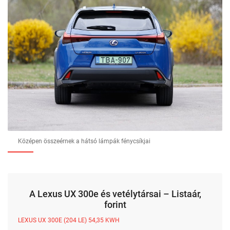
Középen összeérnek a hátsó lámpák fénycsíkjai
A Lexus UX 300e és vetélytársai – Listaár,
forint
LEXUS UX 300E (204 LE) 54,35 KWH