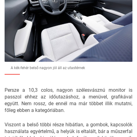
A kék-fehér belső nagyon jól áll az utastérnek
Persze a 10,3 colos, nagyon szélesvásznú monitor is
passzol ehhez az időutazáshoz, a menüvel, grafikával
együtt. Nem rossz, de ennél ma már többet illik mutatni,
főleg ebben a kategóriában.
Viszont a belső többi része hibátlan, a gombok, kapcsolók
használata egyértelmű, a helyük is eltalált, bár a műszerfal