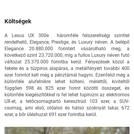
Költségek
A Lexus UX 300e háromféle felszereltségi szinttel
rendelhető, Elegance, Prestige, és Luxury néven. A belépő
Elegance 20.880.000 forintért vásárolható meg, a
következő szint 23.720.000, míg a fullos Luxury néven futó
változat 25.370.000 forintba kerül. Fényezések közül a
fekete és a tűzpiros alapáras, a metálfényért további 400
ezer forintot kell még a pénztárnál hagyni. Ezenfelül még a
különféle alufelnikre lehet költeni, mérettől, kiviteltől
függően 598 és 825 ezer forint közötti összeget, és
különféle kiegészítőkkel is fel lehet tupírozni az elektromos
UX-et, a tetőcsomagtartó keresztrúd 103 ezer, a SUV-
csomag, ami első, oldalsó és hátsó szoknyát takar, 672
ezer, a bőr üléshuzat 691 ezer forintba kerül.