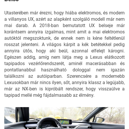
Utasterében már érezni, hogy hiába elektromos, és modern
a villanyos UX, azért az alapként szolgáló modell már nem
mai darab. A 2018-ban bemutatott UX belseje már
korántsem annyira izgalmas, mint amit a mai elektromos
autóktól megszoktunk, de ennek nem is kéne feltétlenül
rosszat jelenteni. A világos kárpit a kék betétekkel pedig
annyira ütős, hogy aki beül, azonnal elfelejt károgni.
Egészen addig, amíg nem látja meg a Lexus elátkozott
tapipados vezérlőrendszerét, aminél macerásabban és
pontatlanabbul használható dologgal nem igazán
találkozni az autóiparban. Szerencsére a modernebb
Lexusokban már nincs ilyen, sőt, annyira klassz a legújabb,
már az NX-ben is kipróbált rendszer, hogy visszaülve a
tapipad mellé még fájdalmasabb az élmény.