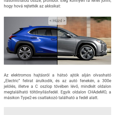
hasonlíthatod össze, profilból. Elég könnyen rá lehet jönni,
hogy hová rejtették az akksikat:
< Húzd >
< Húzd >
Az elektromos hajtásról a hátsó ajtók alján olvasható
„Electric” felirat árulkodik, és az autó fenekén, a 300e
jelölés, illetve a C oszlop tövében lévő, mindkét oldalon
megtalálható töltőnyílásfedél. Egyik oldalon CHAdeMO, a
másikon Type2-es csatlakozó található a fedél alatt.