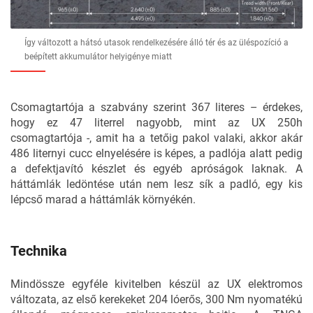
Így változott a hátsó utasok rendelkezésére álló tér és az üléspozíció a
beépített akkumulátor helyigénye miatt
Csomagtartója a szabvány szerint 367 literes – érdekes,
hogy ez 47 literrel nagyobb, mint az UX 250h
csomagtartója -, amit ha a tetőig pakol valaki, akkor akár
486 liternyi cucc elnyelésére is képes, a padlója alatt pedig
a defektjavító készlet és egyéb apróságok laknak. A
háttámlák ledöntése után nem lesz sík a padló, egy kis
lépcső marad a háttámlák környékén.
Technika
Mindössze egyféle kivitelben készül az UX elektromos
változata, az első kerekeket 204 lóerős, 300 Nm nyomatékú