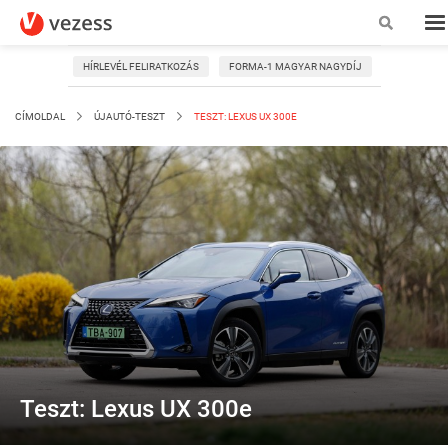
HÍRLEVÉL FELIRATKOZÁS
FORMA-1 MAGYAR NAGYDÍJ
CÍMOLDAL
ÚJAUTÓ-TESZT
TESZT: LEXUS UX 300E
Teszt: Lexus UX 300e