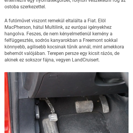
értelmezni egy nyomatékgörbét, folyton veszekedni fog az
ostoba szerkezettel.
A futóművet viszont remekül eltalálta a Fiat. Elöl
MacPherson, hátul Multilink, az európai igényekhez
hangolva. Feszes, de nem kényelmetlenül kemény a
felfüggesztés, sodrós kanyarokban a Freemont sokkal
könnyebb, agilisebb kocsinak tűnik annál, mint amekkora
behemót valójában. Terepen persze egy kicsit rázós, de
akinek ez sokszor fájna, vegyen LandCruisert.