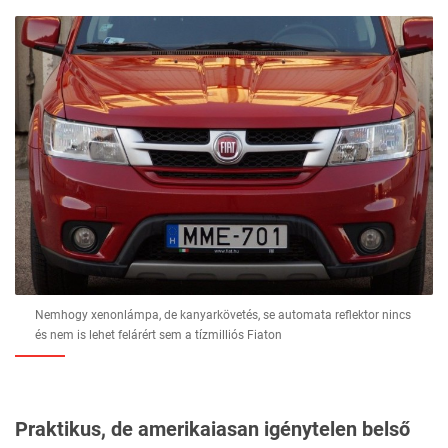
Nemhogy xenonlámpa, de kanyarkövetés, se automata reflektor nincs
és nem is lehet felárért sem a tízmilliós Fiaton
Praktikus, de amerikaiasan igénytelen belső