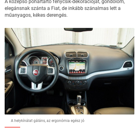
A középső pohártartó fénycsík-dekorációját, gondolom,
elegánsnak szánta a Fiat, de inkább szánalmas lett a
műanyagos, kékes derengés.
A helykínálat gáláns, az ergonómia egész jó