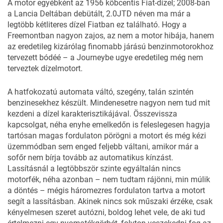
A motor egyébként az 1956 köbcentis Fiat-dízel; 2008-ban
a Lancia Deltában debütált, 2.0JTD néven ma már a
legtöbb kétliteres dízel Fiatban ez található. Hogy a
Freemontban nagyon zajos, az nem a motor hibája, hanem
az eredetileg kizárólag finomabb járású benzinmotorokhoz
tervezett bódéé – a Journeybe ugye eredetileg még nem
terveztek dízelmotort.
A hatfokozatú automata váltó, szegény, talán szintén
benzinesekhez készült. Mindenesetre nagyon nem tud mit
kezdeni a dízel karakterisztikájával. Összevissza
kapcsolgat, néha enyhe emelkedőn is feleslegesen hagyja
tartósan magas fordulaton pörögni a motort és még kézi
üzemmódban sem enged feljebb váltani, amikor már a
sofőr nem bírja tovább az automatikus kínzást.
Lassításnál a legtöbbször szinte egyáltalán nincs
motorfék, néha azonban – nem tudtam rájönni, min múlik
a döntés – mégis háromezres fordulaton tartva a motort
segít a lassításban. Akinek nincs sok műszaki érzéke, csak
kényelmesen szeret autózni, boldog lehet vele, de aki tud