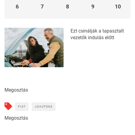
6
7
8
9
10
Ezt csinálják a tapasztalt
vezetők indulás előtt
Megosztás
FIAT
JOAUTOKS
Megosztás