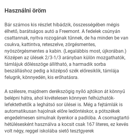
Használni öröm
Bár számos kis részlet hibádzik, összességében mégis
élhető, barátságos autó a Freemont. A fedelek csúnyán
csattannak, nyitva rozogának tűnnek, de ha minden be van
csukva, kattintva, reteszelve, zörgésmentes,
nyöszörgésmentes a kabin. (Legalábbis most, újkorában.)
Középen az ülések 2/3-1/3 arányban külön mozgathatók,
támlájuk dőlésszöge állítható, a harmadik sorba
beszálláshoz pedig a középső szék előresiklik, támlája
felugrik, könnyedén, kis erőhatásra.
A szélesre, majdnem derékszögig nyíló ajtókon át könnyű
belépni hátra, ahol kivételesen könnyen felhúzhatók-
lefektethetők a leghátsó sor ülései is. Még a fejtámlák is
automatikusan hajolnak előre ledöntéskor, a pótszékek
engedelmesen simulnak ilyenkor a padlóba. A csomagtartó
hétülésesként használva a kocsit csak 167 literes, ez kevés
volt négy, reggel iskolába siető tesztgyerek