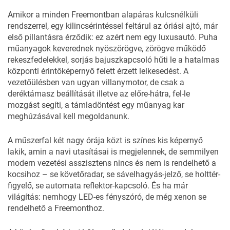
Amikor a minden Freemontban alapáras kulcsnélküli
rendszerrel, egy kilincsérintéssel feltárul az óriási ajtó, már
első pillantásra érződik: ez azért nem egy luxusautó. Puha
műanyagok keverednek nyöszörögve, zörögve működő
rekeszfedelekkel, sorjás bajuszkapcsoló hűti le a hatalmas
központi érintőképernyő felett érzett lelkesedést. A
vezetőülésben van ugyan villanymotor, de csak a
deréktámasz beállítását illetve az előre-hátra, fel-le
mozgást segíti, a támladöntést egy műanyag kar
meghúzásával kell megoldanunk.
A műszerfal két nagy órája közt is színes kis képernyő
lakik, amin a navi utasításai is megjelennek, de semmilyen
modern vezetési asszisztens nincs és nem is rendelhető a
kocsihoz – se követőradar, se sávelhagyás-jelző, se holttér-
figyelő, se automata reflektor-kapcsoló. És ha már
világítás: nemhogy LED-es fényszóró, de még xenon se
rendelhető a Freemonthoz.