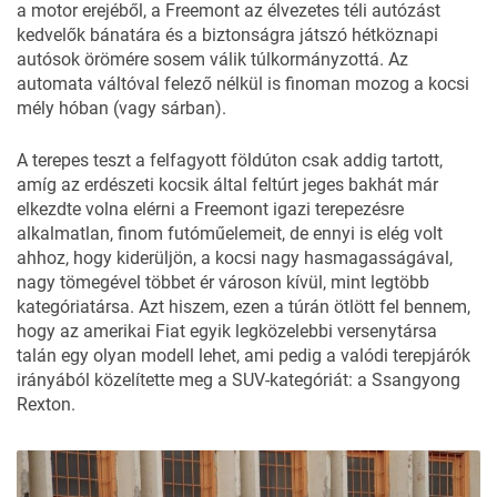
a motor erejéből, a Freemont az élvezetes téli autózást
kedvelők bánatára és a biztonságra játszó hétköznapi
autósok örömére sosem válik túlkormányzottá. Az
automata váltóval felező nélkül is finoman mozog a kocsi
mély hóban (vagy sárban).
A terepes teszt a felfagyott földúton csak addig tartott,
amíg az erdészeti kocsik által feltúrt jeges bakhát már
elkezdte volna elérni a Freemont igazi terepezésre
alkalmatlan, finom futóműelemeit, de ennyi is elég volt
ahhoz, hogy kiderüljön, a kocsi nagy hasmagasságával,
nagy tömegével többet ér városon kívül, mint legtöbb
kategóriatársa. Azt hiszem, ezen a túrán ötlött fel bennem,
hogy az amerikai Fiat egyik legközelebbi versenytársa
talán egy olyan modell lehet, ami pedig a valódi terepjárók
irányából közelítette meg a SUV-kategóriát: a
Ssangyong
Rexton
.