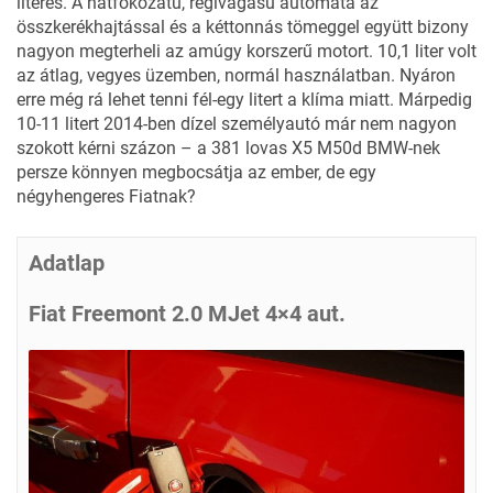
literes. A hatfokozatú, régivágású automata az
összkerékhajtással és a kéttonnás tömeggel együtt bizony
nagyon megterheli az amúgy korszerű motort. 10,1 liter volt
az átlag, vegyes üzemben, normál használatban. Nyáron
erre még rá lehet tenni fél-egy litert a klíma miatt. Márpedig
10-11 litert 2014-ben dízel személyautó már nem nagyon
szokott kérni százon – a 381 lovas
X5 M50d BMW-nek
persze könnyen megbocsátja az ember, de egy
négyhengeres Fiatnak?
Adatlap
Fiat Freemont 2.0 MJet 4×4 aut.