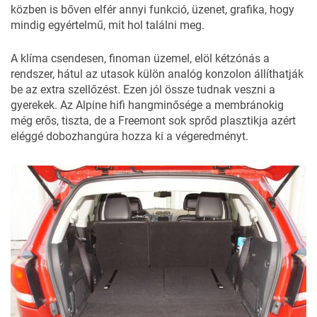
közben is bőven elfér annyi funkció, üzenet, grafika, hogy
mindig egyértelmű, mit hol találni meg.
A klíma csendesen, finoman üzemel, elöl kétzónás a
rendszer, hátul az utasok külön analóg konzolon állíthatják
be az extra szellőzést. Ezen jól össze tudnak veszni a
gyerekek. Az Alpine hifi hangminősége a membránokig
még erős, tiszta, de a Freemont sok sprőd plasztikja azért
eléggé dobozhangúra hozza ki a végeredményt.