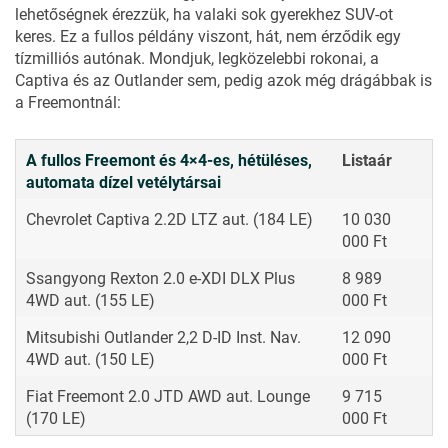
lehetőségnek érezzük, ha valaki sok gyerekhez SUV-ot
keres. Ez a fullos példány viszont, hát, nem érződik egy
tízmilliós autónak. Mondjuk, legközelebbi rokonai, a
Captiva és az Outlander sem, pedig azok még drágábbak is
a Freemontnál:
A fullos Freemont és 4×4-es, hétüléses,
Listaár
automata dízel vetélytársai
Chevrolet
Captiva 2.2D LTZ aut.
(184 LE)
10 030
000 Ft
Ssangyong
Rexton 2.0 e-XDI DLX Plus
8 989
4WD aut.
(155 LE)
000 Ft
Mitsubishi
Outlander 2,2 D-ID Inst. Nav.
12 090
4WD aut.
(150 LE)
000 Ft
Fiat
Freemont 2.0 JTD AWD aut. Lounge
9 715
(170 LE)
000 Ft