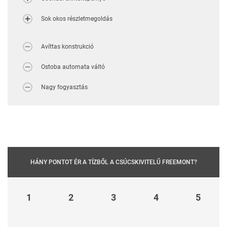
Sok okos részletmegoldás
Avíttas konstrukció
Ostoba automata váltó
Nagy fogyasztás
HÁNY PONTOT ÉR A TÍZBŐL A CSÚCSKIVITELŰ FREEMONT?
1
2
3
4
5