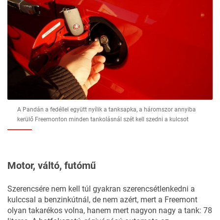
A Pandán a fedéllel együtt nyílik a tanksapka, a háromszor annyiba
kerülő Freemonton minden tankolásnál szét kell szedni a kulcsot
Motor, váltó, futómű
Szerencsére nem kell túl gyakran szerencsétlenkedni a
kulccsal a benzinkútnál, de nem azért, mert a Freemont
olyan takarékos volna, hanem mert nagyon nagy a tank: 78