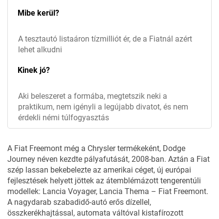
Mibe kerül?
A tesztautó listaáron tízmilliót ér, de a Fiatnál azért
lehet alkudni
Kinek jó?
Aki beleszeret a formába, megtetszik neki a
praktikum, nem igényli a legújabb divatot, és nem
érdekli némi túlfogyasztás
A
Fiat Freemont
még a Chrysler termékeként, Dodge
Journey néven kezdte pályafutását, 2008-ban. Aztán a Fiat
szép lassan bekebelezte az amerikai céget, új európai
fejlesztések helyett jöttek az átemblémázott tengerentúli
modellek: Lancia Voyager, Lancia Thema – Fiat Freemont.
A nagydarab szabadidő-autó erős dízellel,
összkerékhajtással, automata váltóval kistafírozott