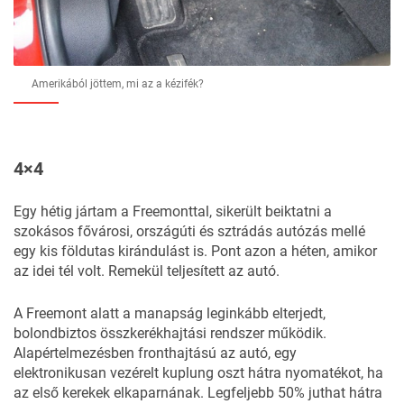
Amerikából jöttem, mi az a kézifék?
4×4
Egy hétig jártam a Freemonttal, sikerült beiktatni a
szokásos fővárosi, országúti és sztrádás autózás mellé
egy kis földutas kirándulást is. Pont azon a héten, amikor
az idei tél volt. Remekül teljesített az autó.
A Freemont alatt a manapság leginkább elterjedt,
bolondbiztos összkerékhajtási rendszer működik.
Alapértelmezésben fronthajtású az autó, egy
elektronikusan vezérelt kuplung oszt hátra nyomatékot, ha
az első kerekek elkaparnának. Legfeljebb 50% juthat hátra