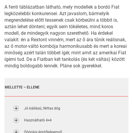
A fenti táblázatban látható, mely modellek a bordó Fiat
legközelebbi konkurensei. Azt javaslom, bármelyik
megrendelése előtt tessenek csak körbeülni a többit is,
aztán lehet dönteni; egyik sem tökéletes, mind koros
modell, de mindegyik nagyon szerethető. Ha érdekel
valakit: én a Rextont vinném, mert az ő ára tűnik reálisnak,
az ő motor-váltó kombója harmonikusabb és mert a koreai
minőség azért talán többet ígér, mint amit az amerikai Fiat
ígérni tud. De a Fiatban két tankolás (és két váltás) között
mindig boldogabb lennék. Pláne sok gyerekkel.
MELLETTE – ELLENE
Jó kiállású, férfias dög
Használható 4×4
Óóóriási érintőképernyő