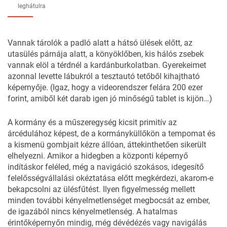
leghátulra
Vannak tárolók a padló alatt a hátsó ülések előtt, az
utasülés párnája alatt, a könyöklőben, kis hálós zsebek
vannak elöl a térdnél a kardánburkolatban. Gyerekeimet
azonnal levette lábukról a tesztautó tetőből kihajtható
képernyője. (Igaz, hogy a videorendszer felára 200 ezer
forint, amiből két darab igen jó minőségű tablet is kijön…)
A kormány és a műszeregység kicsit primitív az
árcédulához képest, de a kormányküllőkön a tempomat és
a kismenü gombjait kézre állóan, áttekinthetően sikerült
elhelyezni. Amikor a hidegben a központi képernyő
indításkor feléled, még a navigáció szokásos, idegesítő
felelősségvállalási okéztatása előtt megkérdezi, akarom-e
bekapcsolni az ülésfűtést. Ilyen figyelmesség mellett
minden további kényelmetlenséget megbocsát az ember,
de igazából nincs kényelmetlenség. A hatalmas
érintőképernyőn mindig, még dévédézés vagy navigálás