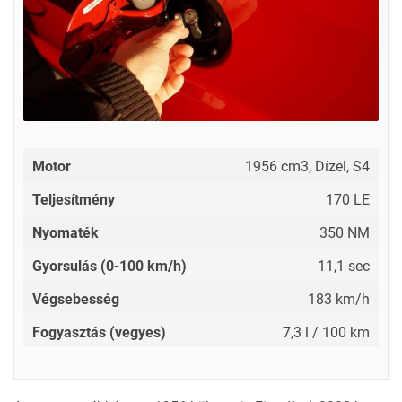
Motor
1956 cm3, Dízel, S4
Teljesítmény
170 LE
Nyomaték
350 NM
Gyorsulás (0-100 km/h)
11,1 sec
Végsebesség
183 km/h
Fogyasztás (vegyes)
7,3 l / 100 km