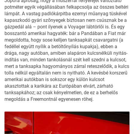
Jópofa apróság, hogy a műszerfal fényerejét változtató
potméter egyik végállásában felkapcsolja az összes beltéri
lámpát. A vastag padlókárpitba ezernyi műanyag tüskével
kapaszkodó gyári szőnyegek biztosan nem csúsznak be a
gázpedál alá – pont ilyenek a Voyager lábtörlői is. És egy
bosszantó amerikai hagyaték: bár a Pandában a Fiat már
megoldotta, hogy sose kelljen tanksapkát csavargatni (a
fedéllel együtt nyílik a betöltőnyílás kupakja), ebben a
drága, nagy autóban, amiben alapáron kulcsnélküli nyitás-
indítás van, minden tankolásnál szét kell szedni a kulcsot,
mert a tanksapka hagyományos zárral reteszelődik, a kulcs
tolla nélkül egyáltalán nem is nyitható. A kevésbé korszerű
amerikai autókban is sokszor egy külön kulcsot
akasztottak a karikára az Európában elvárt, zárható
tanksapkához; az csak kényelmetlen, de ez a berhelős
megoldás a Freemontnál egyenesen röhej.