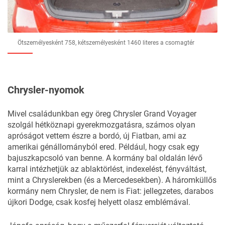
Ötszemélyesként 758, kétszemélyesként 1460 literes a csomagtér
Chrysler-nyomok
Mivel családunkban egy öreg Chrysler Grand Voyager
szolgál hétköznapi gyerekmozgatásra, számos olyan
apróságot vettem észre a bordó, új Fiatban, ami az
amerikai génállományból ered. Például, hogy csak egy
bajuszkapcsoló van benne. A kormány bal oldalán lévő
karral intézhetjük az ablaktörlést, indexelést, fényváltást,
mint a Chryslerekben (és a Mercedesekben). A háromküllős
kormány nem Chrysler, de nem is Fiat: jellegzetes, darabos
újkori Dodge, csak kosfej helyett olasz emblémával.