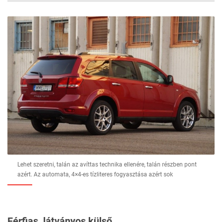
44
FOTÓ
Lehet szeretni, talán az avíttas technika ellenére, talán részben pont
azért. Az automata, 4×4-es tízliteres fogyasztása azért sok
Férfias, látványos külső