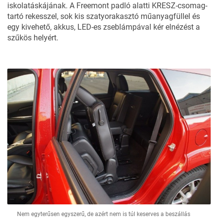
iskolatáskájának. A Freemont padló alatti KRESZ-csomag-
tartó rekesszel, sok kis szatyorakasztó műanyagfüllel és
egy kivehető, akkus, LED-es zseblámpával kér elnézést a
szűkös helyért.
Nem egyterűsen egyszerű, de azért nem is túl keserves a beszállás