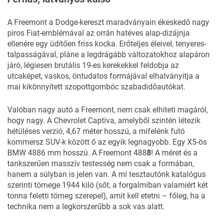
A Freemont a Dodge-kereszt maradványain ékeskedő nagy
piros Fiat-emblémával az orrán hatéves alap-dizájnja
ellenére egy üdítően friss kocka. Erőteljes éleivel, tenyeres-
talpasságával, pláne a legdrágább változatokhoz alapáron
járó, légiesen brutális 19-es kerekekkel feldobja az
utcaképet, vaskos, öntudatos formájával elhalványítja a
mai kikönnyített szopottgombóc szabadidőautókat.
Valóban nagy autó a Freemont, nem csak elhiteti magáról,
hogy nagy. A Chevrolet Captiva, amelyből szintén létezik
hétüléses verzió, 4,67 méter hosszú, a mifelénk futó
kommersz SUV-k között ő az egyik legnagyobb. Egy X5-ös
BMW 4886 mm hosszú. A Freemont 488
8
! A méret és a
tankszerűen masszív testesség nem csak a formában,
hanem a súlyban is jelen van. A mi tesztautónk katalógus
szerinti tömege 1944 kiló (sőt, a forgalmiban valamiért két
tonna feletti tömeg szerepel), amit kell etetni – főleg, ha a
technika nem a legkorszerűbb a sok vas alatt.