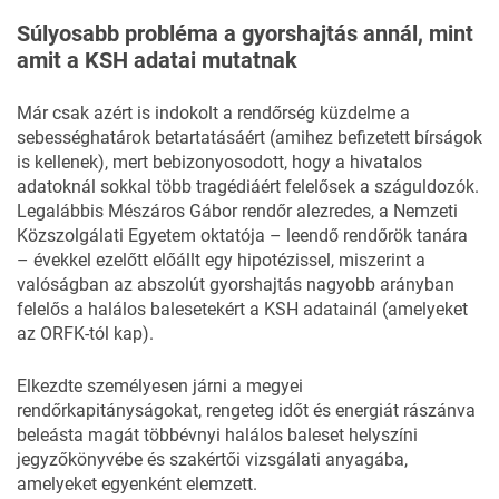
Súlyosabb probléma a gyorshajtás annál, mint
amit a KSH adatai mutatnak
Már csak azért is indokolt a rendőrség küzdelme a
sebességhatárok betartatásáért (amihez befizetett bírságok
is kellenek), mert bebizonyosodott, hogy a hivatalos
adatoknál sokkal több tragédiáért felelősek a száguldozók.
Legalábbis Mészáros Gábor rendőr alezredes, a Nemzeti
Közszolgálati Egyetem oktatója – leendő rendőrök tanára
– évekkel ezelőtt előállt egy hipotézissel, miszerint a
valóságban az abszolút gyorshajtás nagyobb arányban
felelős a halálos balesetekért a KSH adatainál (amelyeket
az ORFK-tól kap).
Elkezdte személyesen járni a megyei
rendőrkapitányságokat, rengeteg időt és energiát rászánva
beleásta magát többévnyi halálos baleset helyszíni
jegyzőkönyvébe és szakértői vizsgálati anyagába,
amelyeket egyenként elemzett.