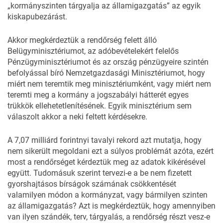
„kormányszinten tárgyalja az államigazgatás” az egyik
kiskapubezárást.
Akkor megkérdeztük a rendőrség felett álló
Belügyminisztériumot, az adóbevételekért felelős
Pénzügyminisztériumot és az ország pénzügyeire szintén
befolyással bíró Nemzetgazdasági Minisztériumot, hogy
miért nem teremtik meg minisztériumként, vagy miért nem
teremti meg a kormány a jogszabályi hátterét egyes
trükkök ellehetetlenítésének. Egyik minisztérium sem
válaszolt akkor a neki feltett kérdésekre.
A 7,07 milliárd forintnyi tavalyi rekord azt mutatja, hogy
nem sikerült megoldani ezt a súlyos problémát azóta, ezért
most a rendőrséget kérdeztük meg az adatok kikérésével
együtt. Tudomásuk szerint tervezi-e a be nem fizetett
gyorshajtásos bírságok számának csökkentését
valamilyen módon a kormányzat, vagy bármilyen szinten
az államigazgatás? Azt is megkérdeztük, hogy amennyiben
van ilyen szándék, terv, tárgyalás, a rendőrség részt vesz-e