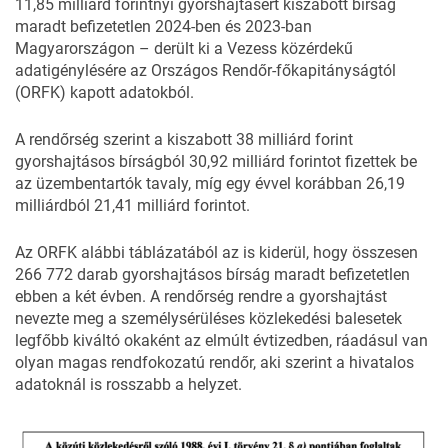
11,85 milliárd forintnyi gyorshajtásért kiszabott bírság
maradt befizetetlen 2024-ben és 2023-ban
Magyarországon – derült ki a Vezess közérdekű
adatigénylésére az Országos Rendőr-főkapitányságtól
(
ORFK
) kapott adatokból.
A rendőrség szerint a kiszabott 38 milliárd forint
gyorshajtásos bírságból 30,92 milliárd forintot fizettek be
az üzembentartók tavaly, míg egy évvel korábban 26,19
milliárdból 21,41 milliárd forintot.
Az ORFK alábbi táblázatából az is kiderül, hogy összesen
266 772 darab gyorshajtásos bírság maradt befizetetlen
ebben a két évben. A rendőrség rendre a gyorshajtást
nevezte meg a személysérüléses közlekedési balesetek
legfőbb kiváltó okaként az elmúlt évtizedben, ráadásul van
olyan magas rendfokozatú rendőr, aki szerint
a hivatalos
adatoknál is rosszabb a helyzet
.