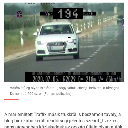
Valószínűleg olyan is előfordul, hogy valaki elfelejti befizetni a bírságot.
De nem bő 200 ezren (Forrás: police.hu)
A már említett Traffix másik trükkről is beszámolt tavaly, a
blog birtokába került rendőrségi jelentés szerint „tízezres
nagyságrendben közlekednek az ország útjain olyan autók,