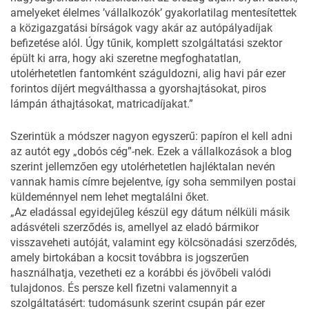
amelyeket élelmes ’vállalkozók’ gyakorlatilag mentesítettek
a közigazgatási bírságok vagy akár az autópályadíjak
befizetése alól. Úgy tűnik, komplett szolgáltatási szektor
épült ki arra, hogy aki szeretne megfoghatatlan,
utolérhetetlen fantomként száguldozni, alig havi pár ezer
forintos díjért megválthassa a gyorshajtásokat, piros
lámpán áthajtásokat, matricadíjakat.”
Szerintük a módszer nagyon egyszerű: papíron el kell adni
az autót egy „dobós cég”-nek. Ezek a vállalkozások a blog
szerint jellemzően egy utolérhetetlen hajléktalan nevén
vannak hamis címre bejelentve, így soha semmilyen postai
küldeménnyel nem lehet megtalálni őket.
„Az eladással egyidejűleg készül egy dátum nélküli másik
adásvételi szerződés is, amellyel az eladó bármikor
visszaveheti autóját, valamint egy kölcsönadási szerződés,
amely birtokában a kocsit továbbra is jogszerűen
használhatja, vezetheti ez a korábbi és jövőbeli valódi
tulajdonos. És persze kell fizetni valamennyit a
szolgáltatásért: tudomásunk szerint csupán pár ezer