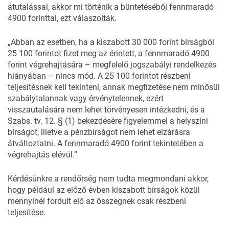
átutalással, akkor mi történik a büntetéséből fennmaradó
4900 forinttal, ezt válaszolták.
„Abban az esetben, ha a kiszabott 30 000 forint bírságból
25 100 forintot fizet meg az érintett, a fennmaradó 4900
forint végrehajtására – megfelelő jogszabályi rendelkezés
hiányában – nincs mód. A 25 100 forintot részbeni
teljesítésnek kell tekinteni, annak megfizetése nem minősül
szabálytalannak vagy érvénytelennek, ezért
visszautalására nem lehet törvényesen intézkedni, és a
Szabs. tv. 12. § (1) bekezdésére figyelemmel a helyszíni
bírságot, illetve a pénzbírságot nem lehet elzárásra
átváltoztatni. A fennmaradó 4900 forint tekintetében a
végrehajtás elévül.”
Kérdésünkre a rendőrség nem tudta megmondani akkor,
hogy például az előző évben kiszabott bírságok közül
mennyinél fordult elő az összegnek csak részbeni
teljesítése.