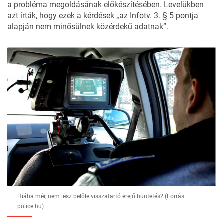
a probléma megoldásának előkészítésében. Levelükben
azt írták, hogy ezek a kérdések „az Infotv. 3. § 5 pontja
alapján nem minősülnek közérdekű adatnak”.
Hiába mér, nem lesz belőle visszatartó erejű büntetés? (Forrás:
police.hu)