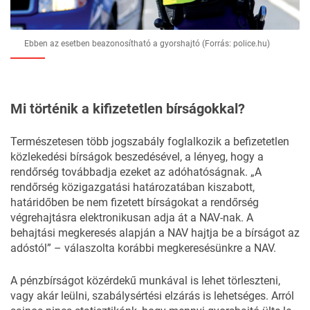
Ebben az esetben beazonosítható a gyorshajtó (Forrás: police.hu)
Mi történik a kifizetetlen bírságokkal?
Természetesen több jogszabály foglalkozik a befizetetlen
közlekedési bírságok beszedésével, a lényeg, hogy a
rendőrség továbbadja ezeket az adóhatóságnak. „A
rendőrség közigazgatási határozatában kiszabott,
határidőben be nem fizetett bírságokat a rendőrség
végrehajtásra elektronikusan adja át a NAV-nak. A
behajtási megkeresés alapján a NAV hajtja be a bírságot az
adóstól” – válaszolta korábbi megkeresésünkre a NAV.
A pénzbírságot közérdekű munkával is lehet törleszteni,
vagy akár leülni, szabálysértési elzárás is lehetséges. Arról