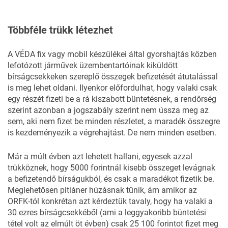
Többféle trükk létezhet
A VÉDA fix vagy mobil készülékei által gyorshajtás közben
lefotózott járművek üzembentartóinak kiküldött
bírságcsekkeken szereplő összegek befizetését átutalással
is meg lehet oldani. Ilyenkor előfordulhat, hogy valaki csak
egy részét fizeti be a rá kiszabott büntetésnek, a rendőrség
szerint azonban a jogszabály szerint nem ússza meg az
sem, aki nem fizet be minden részletet, a maradék összegre
is kezdeményezik a végrehajtást. De nem minden esetben.
Már a múlt évben azt lehetett hallani, egyesek azzal
trükköznek, hogy 5000 forintnál kisebb összeget levágnak
a befizetendő bírságukból, és csak a maradékot fizetik be.
Meglehetősen pitiáner húzásnak tűnik, ám amikor az
ORFK-tól konkrétan azt kérdeztük tavaly, hogy ha valaki a
30 ezres bírságcsekkéből (ami a leggyakoribb büntetési
tétel volt az elmúlt öt évben) csak 25 100 forintot fizet meg