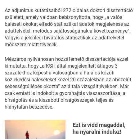
Az adjunktus kutatásaiból 272 oldalas doktori disszertáció
született, amely
valóban bebizonyította
, hogy „a valós
baleseti okokat elfedő statisztikai adatok megjelenése az
adatfelvételi metódus sajátosságának a következménye”.
Vagyis a jelenlegi hivatalos statisztikák az adatfelvétel
módszere miatt tévesek.
Mészáros nyilvánosan hozzáférhető disszertációja ezzel
kimutatta, hogy „a KSH által megjelenített átlagos 3
százalékhoz képest a valóságban a halálos közúti
közlekedési baleseteket közel 20 százalékban az abszolút
sebességtúllépés okozta” az általa vizsgált években. Már
csak emiatt is indokolt a gyorshajtás visszaszorítása, a
bírságolás és a kiszabott bírságösszegek teljes és
hiánytalan beszedése.
Ezt is vidd magaddal,
ha nyaralni indulsz!