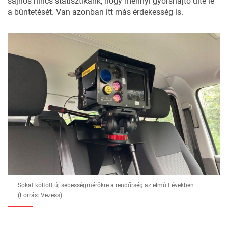
sajnos nincs statisztikánk, hogy mennyi gyorshajtó ülte le
a büntetését. Van azonban itt más érdekesség is.
Sokat költött új sebességmérőkre a rendőrség az elmúlt években
(Forrás: Vezess)