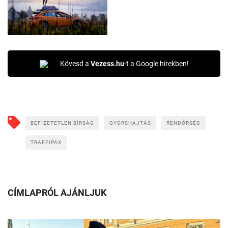
Kövesd a
Vezess.hu
-t a Google hírekben!
BEFIZETETLEN BÍRSÁG
GYORSHAJTÁS
RENDŐRSÉG
TRAFFIPAX
CÍMLAPRÓL AJÁNLJUK