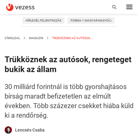
HÍRLEVÉL FELIRATKOZÁS
FORMA-1 MAGYAR NAGYDÍJ
CÍMOLDAL
MAGAZIN
TRÜKKÖZNEK AZ AUTÓSOK,...
Trükköznek az autósok, rengeteget
bukik az állam
30 milliárd forintnál is több gyorshajtásos
bírság maradt befizetetlen az elmúlt
években. Több százezer csekket hiába küld
ki a rendőrség.
Lencsés Csaba