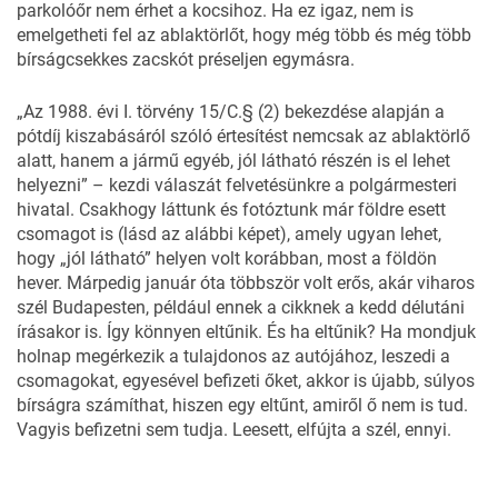
parkolóőr nem érhet a kocsihoz. Ha ez igaz, nem is
emelgetheti fel az ablaktörlőt, hogy még több és még több
bírságcsekkes zacskót préseljen egymásra.
„Az 1988. évi I. törvény 15/C.§ (2) bekezdése alapján a
pótdíj kiszabásáról szóló értesítést nemcsak az ablaktörlő
alatt, hanem a jármű egyéb, jól látható részén is el lehet
helyezni” – kezdi válaszát felvetésünkre a polgármesteri
hivatal. Csakhogy láttunk és fotóztunk már földre esett
csomagot is (lásd az alábbi képet), amely ugyan lehet,
hogy „jól látható” helyen volt korábban, most a földön
hever. Márpedig január óta többször volt erős, akár viharos
szél Budapesten, például ennek a cikknek a kedd délutáni
írásakor is. Így könnyen eltűnik. És ha eltűnik? Ha mondjuk
holnap megérkezik a tulajdonos az autójához, leszedi a
csomagokat, egyesével befizeti őket, akkor is újabb, súlyos
bírságra számíthat, hiszen egy eltűnt, amiről ő nem is tud.
Vagyis befizetni sem tudja. Leesett, elfújta a szél, ennyi.