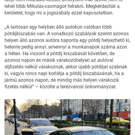
lehet több Mikulás-csomagot felrakni. Megkérdeztük a
kerületet, hogy mi a jogszabály ezzel kapcsolatban.
„A tartósan egy helyben álló autókon valóban több
pótdíjkiszabás van. A vonatkozó szabályok szerint azonos
helyen álló azonos autóra naponta egy pótdíj helyezhető ki,
hetente pedig annyi, amennyi a munkanapok száma azon
a héten. Ha viszont a pótdíj kiszabását követően, de
azonos napon és másik várakozóhelyen az autóval
díjfizetés nélkül várakoznak, akkor újabb pótdíjat szabnak
ki, vagyis nincs napi korlátja a pótdíj kiszabásának, ha a
jármű azonos napon, de mindig más helyen várakozik
fizetés nélkül” – közölte a terézvárosi önkormányzat.