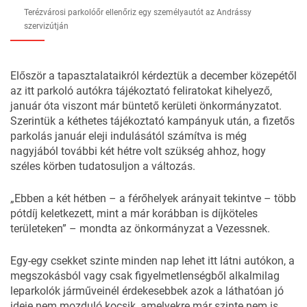
Terézvárosi parkolóőr ellenőriz egy személyautót az Andrássy
szervizútján
Először a tapasztalataikról kérdeztük a december közepétől
az itt parkoló autókra tájékoztató feliratokat kihelyező,
január óta viszont már büntető kerületi önkormányzatot.
Szerintük a kéthetes tájékoztató kampányuk után, a fizetős
parkolás január eleji indulásától számítva is még
nagyjából további két hétre volt szükség ahhoz, hogy
széles körben tudatosuljon a változás.
„Ebben a két hétben – a férőhelyek arányait tekintve – több
pótdíj keletkezett, mint a már korábban is díjköteles
területeken” – mondta az önkormányzat a Vezessnek.
Egy-egy csekket szinte minden nap lehet itt látni autókon, a
megszokásból vagy csak figyelmetlenségből alkalmilag
leparkolók járműveinél érdekesebbek azok a láthatóan jó
ideje nem mozduló kocsik, amelyekre már szinte nem is