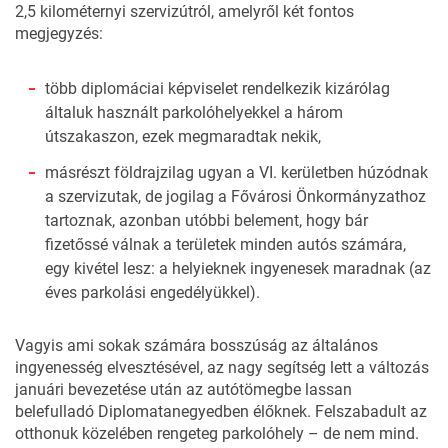
2,5 kilométernyi szervizútról, amelyről két fontos
megjegyzés:
több diplomáciai képviselet rendelkezik kizárólag
általuk használt parkolóhelyekkel a három
útszakaszon, ezek megmaradtak nekik,
másrészt földrajzilag ugyan a VI. kerületben húzódnak
a szervizutak, de jogilag a Fővárosi Önkormányzathoz
tartoznak, azonban utóbbi belement, hogy bár
fizetőssé válnak a területek minden autós számára,
egy kivétel lesz: a helyieknek ingyenesek maradnak (az
éves parkolási engedélyükkel).
Vagyis ami sokak számára bosszúság az általános
ingyenesség elvesztésével, az nagy segítség lett a változás
januári bevezetése után az autótömegbe lassan
belefulladó Diplomatanegyedben élőknek. Felszabadult az
otthonuk közelében rengeteg parkolóhely – de nem mind.