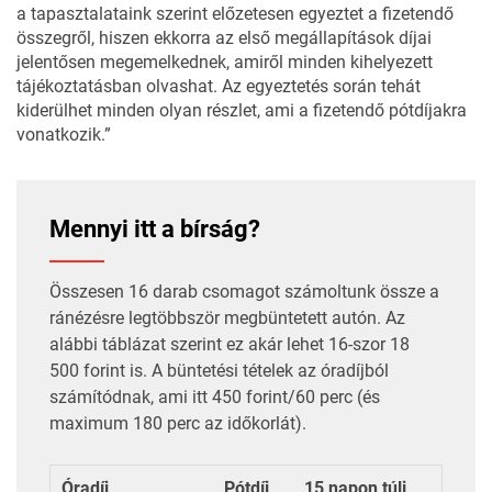
a tapasztalataink szerint előzetesen egyeztet a fizetendő
összegről, hiszen ekkorra az első megállapítások díjai
jelentősen megemelkednek, amiről minden kihelyezett
tájékoztatásban olvashat. Az egyeztetés során tehát
kiderülhet minden olyan részlet, ami a fizetendő pótdíjakra
vonatkozik.”
Mennyi itt a bírság?
Összesen 16 darab csomagot számoltunk össze a
ránézésre legtöbbször megbüntetett autón. Az
alábbi táblázat szerint ez akár lehet 16-szor 18
500 forint is. A büntetési tételek az óradíjból
számítódnak, ami itt 450 forint/60 perc (és
maximum 180 perc az időkorlát).
Óradíj
Pótdíj
15 napon túli