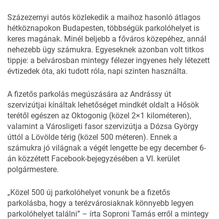
Százezernyi autós közlekedik a maihoz hasonló átlagos
hétköznapokon Budapesten, többségük parkolóhelyet is
keres magának. Minél beljebb a főváros közepéhez, annál
nehezebb ügy számukra. Egyeseknek azonban volt titkos
tippje: a belvárosban mintegy félezer ingyenes hely létezett
évtizedek óta, aki tudott róla, napi szinten használta.
A fizetős parkolás megúszására az Andrássy út
szervizútjai kínáltak lehetőséget mindkét oldalt a Hősök
terétől egészen az Oktogonig (közel 2×1 kilométeren),
valamint a Városligeti fasor szervizútja a Dózsa György
úttól a Lövölde térig (közel 500 méteren). Ennek a
számukra jó világnak a végét lengette be egy december 6-
án közzétett
Facebook-
bejegyzésében a VI. kerület
polgármestere.
„Közel 500 új parkolóhelyet vonunk be a fizetős
parkolásba, hogy a terézvárosiaknak könnyebb legyen
parkolóhelyet találni” – írta
Soproni Tamás
erről a mintegy