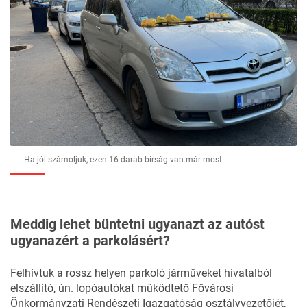
Ha jól számoljuk, ezen 16 darab bírság van már most
Meddig lehet büntetni ugyanazt az autóst
ugyanazért a parkolásért?
Felhívtuk a rossz helyen parkoló járműveket hivatalból
elszállító, ún. lopóautókat működtető Fővárosi
Önkormányzati Rendészeti Igazgatóság osztályvezetőjét,