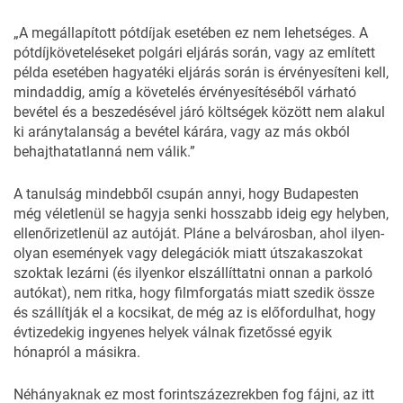
„A megállapított pótdíjak esetében ez nem lehetséges. A
pótdíjköveteléseket polgári eljárás során, vagy az említett
példa esetében hagyatéki eljárás során is érvényesíteni kell,
mindaddig, amíg a követelés érvényesítéséből várható
bevétel és a beszedésével járó költségek között nem alakul
ki aránytalanság a bevétel kárára, vagy az más okból
behajthatatlanná nem válik.”
A tanulság mindebből csupán annyi, hogy Budapesten
még véletlenül se hagyja senki hosszabb ideig egy helyben,
ellenőrizetlenül az autóját. Pláne a belvárosban, ahol ilyen-
olyan események vagy delegációk miatt útszakaszokat
szoktak lezárni (és ilyenkor elszállíttatni onnan a parkoló
autókat), nem ritka, hogy filmforgatás miatt szedik össze
és szállítják el a kocsikat, de még az is előfordulhat, hogy
évtizedekig ingyenes helyek válnak fizetőssé egyik
hónapról a másikra.
Néhányaknak ez most forintszázezrekben fog fájni, az itt