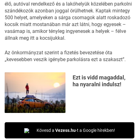
élő, autóval rendelkező és a lakóhelyük közelében parkolni
szándékozók azonban joggal örülhetnek. Kaptak mintegy
500 helyet, amelyeken a sárga csomagok alatt roskadozó
kocsik miatt mostanában már azt látni, hogy egyesek –
vasárnap is, amikor tényleg ingyenesek a helyek – félve
állnak meg itt a kocsijukkal.
Az önkormányzat szerint a fizetés bevezetése óta
„kevesebben veszik igénybe parkolásra ezt a szakaszt”.
Ezt is vidd magaddal,
ha nyaralni indulsz!
Kövesd a
Vezess.hu
-t a Google hírekben!