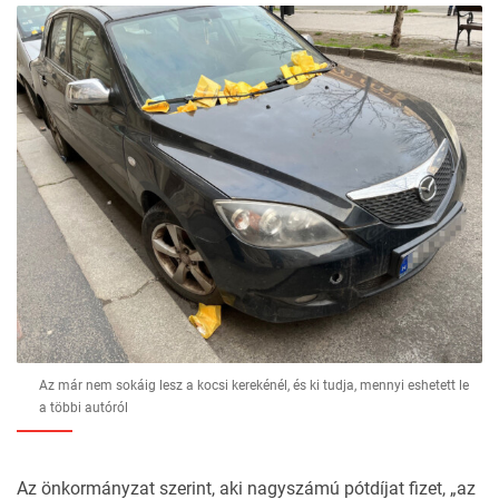
Az már nem sokáig lesz a kocsi kerekénél, és ki tudja, mennyi eshetett le
a többi autóról
Az önkormányzat szerint, aki nagyszámú pótdíjat fizet, „az