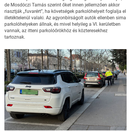
de Mosdóczi Tamás szerint őket innen jellemzően akkor
riasztják „fuvarért”, ha követségek parkolóhelyeit foglalja el
illetéktelenül valaki. Az agyonbírságolt autók ellenben sima
parkolóhelyeken állnak, és mivel helyileg a VI. kerületben
vannak, az itteni parkolóőrökhöz és közteresekhez
tartoznak.