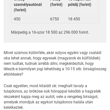
személyautónál
(forint)
pótdíj (forint)
(forint)
450
6750
18 450
Márpedig a 16-szor 18 500 az 296 000 forint.
Mivel számos különféle, akár súlyos egyéni vagy családi
oka lehet annak, hogy egyesek (magyarok és külföldiek)
nem tudtak, tudnak arrébb állni, megkérdeztük, hogy
létezik-e bármilyen jogi lehetőség a 10-15 stb. bírságösszeg
eltörlésére?
Csak egyetlen, most kitalált ok: meghalt tavaly a
tulajdonos, az örököse sok hónappal később a hagyaték
részeként kapja meg az autót, vele a rengeteg bírságot,
amelyek mondjuk az egykori tulajdonos halála után
keletkeztek.