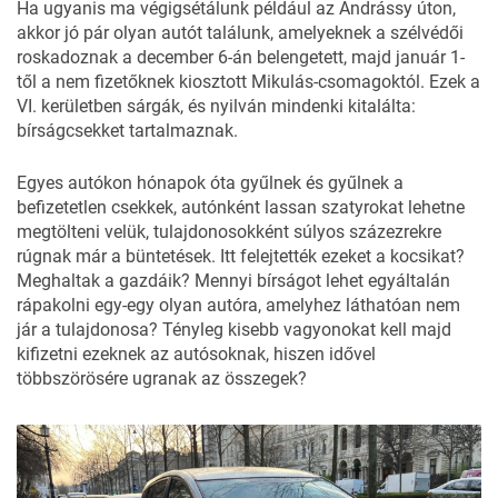
Ha ugyanis ma végigsétálunk például az Andrássy úton,
akkor jó pár olyan autót találunk, amelyeknek a szélvédői
roskadoznak a december 6-án belengetett, majd január 1-
től a nem fizetőknek kiosztott Mikulás-csomagoktól. Ezek a
VI. kerületben sárgák, és nyilván mindenki kitalálta:
bírságcsekket tartalmaznak.
Egyes autókon hónapok óta gyűlnek és gyűlnek a
befizetetlen csekkek, autónként lassan szatyrokat lehetne
megtölteni velük, tulajdonosokként súlyos százezrekre
rúgnak már a büntetések. Itt felejtették ezeket a kocsikat?
Meghaltak a gazdáik? Mennyi bírságot lehet egyáltalán
rápakolni egy-egy olyan autóra, amelyhez láthatóan nem
jár a tulajdonosa? Tényleg kisebb vagyonokat kell majd
kifizetni ezeknek az autósoknak, hiszen idővel
többszörösére ugranak az összegek?