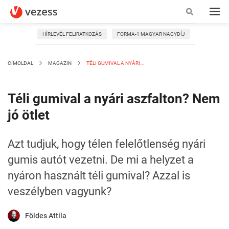
HÍRLEVÉL FELIRATKOZÁS
FORMA-1 MAGYAR NAGYDÍJ
CÍMOLDAL
MAGAZIN
TÉLI GUMIVAL A NYÁRI...
Téli gumival a nyári aszfalton? Nem
jó ötlet
Azt tudjuk, hogy télen felelőtlenség nyári
gumis autót vezetni. De mi a helyzet a
nyáron használt téli gumival? Azzal is
veszélyben vagyunk?
Földes Attila