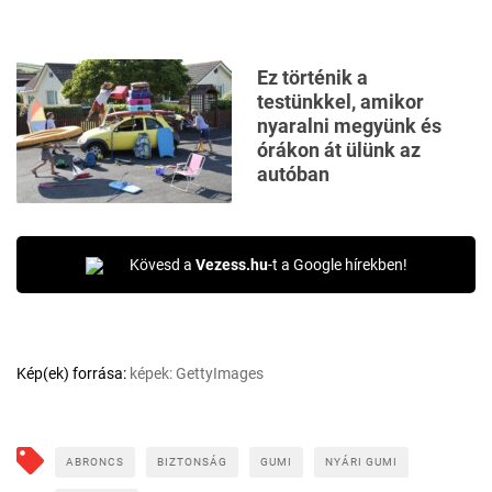
Ez történik a
testünkkel, amikor
nyaralni megyünk és
órákon át ülünk az
autóban
Kövesd a
Vezess.hu
-t a Google hírekben!
Kép(ek) forrása:
képek: GettyImages
ABRONCS
BIZTONSÁG
GUMI
NYÁRI GUMI