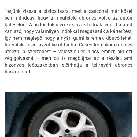
Térjünk vissza a biztosításra, mert a cascónál már közel
sem mindegy, hogy a megfelelő abroncs volt-e az autón
balesetnél. A biztosítók igen kreatívak tudnak lenni, ha arról
van szó, hogy valamilyen indokkal megússzák a kártérítést,
így nem meglepő, hogy a nyári gumi is remek kibúvó lehet,
ha valaki télen azzal kerül bajba. Casco kötéskor érdemes
átnézni a szerződést – valószínűleg nincs ember, aki ezt
végigolvasná – mert ott is megbújhat az a részlet, ami
bizonyos időszakokban előírhatja a téli/nyári abroncs
használatát.