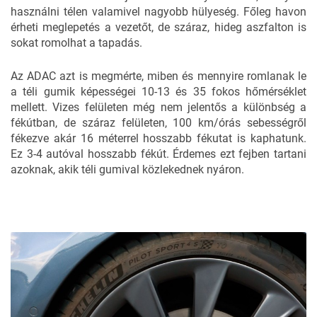
használni télen valamivel nagyobb hülyeség. Főleg havon
érheti meglepetés a vezetőt, de száraz, hideg aszfalton is
sokat romolhat a tapadás.
Az ADAC azt is megmérte, miben és mennyire romlanak le
a téli gumik képességei 10-13 és 35 fokos hőmérséklet
mellett. Vizes felületen még nem jelentős a különbség a
fékútban, de száraz felületen, 100 km/órás sebességről
fékezve akár 16 méterrel hosszabb fékutat is kaphatunk.
Ez 3-4 autóval hosszabb fékút. Érdemes ezt fejben tartani
azoknak, akik téli gumival közlekednek nyáron.