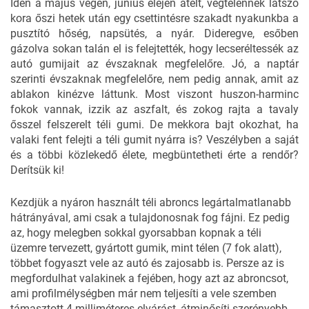
Idén a május végén, június elején átélt, végtelennek látszó
kora őszi hetek után egy csettintésre szakadt nyakunkba a
pusztító hőség, napsütés, a nyár. Dideregve, esőben
gázolva sokan talán el is felejtették, hogy lecseréltessék az
autó gumijait az évszaknak megfelelőre. Jó, a naptár
szerinti évszaknak megfelelőre, nem pedig annak, amit az
ablakon kinézve láttunk. Most viszont huszon-harminc
fokok vannak, izzik az aszfalt, és zokog rajta a tavaly
ősszel felszerelt téli gumi. De mekkora bajt okozhat, ha
valaki fent felejti a téli gumit nyárra is? Veszélyben a saját
és a többi közlekedő élete, megbüntetheti érte a rendőr?
Derítsük ki!
Kezdjük a nyáron használt téli abroncs legártalmatlanabb
hátrányával, ami csak a tulajdonosnak fog fájni. Ez pedig
az, hogy melegben sokkal gyorsabban kopnak a téli
üzemre tervezett, gyártott gumik, mint télen (7 fok alatt),
többet fogyaszt vele az autó és zajosabb is. Persze az is
megfordulhat valakinek a fejében, hogy azt az abroncsot,
ami profilmélységben már nem teljesíti a vele szemben
támasztott 4 milliméteres elvárást, átminősíti szerényebb,