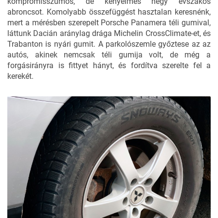
kompromisszumos, de kényelmes négy évszakos
abroncsot. Komolyabb összefüggést hasztalan keresnénk,
mert a mérésben szerepelt Porsche Panamera téli gumival,
láttunk Dacián aránylag drága Michelin CrossClimate-et, és
Trabanton is nyári gumit. A parkolószemle győztese az az
autós, akinek nemcsak téli gumija volt, de még a
forgásirányra is fittyet hányt, és fordítva szerelte fel a
kerekét.