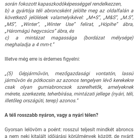
során fokozott kapaszkodóképességgel rendelkezzen,
b) a gyártója téli abroncsként jelölte meg az oldalfalán a
következő jelölések valamelyikével: „M+S”, „M&S”, „M.S”,
„MS”, „Winter”, „Winter Use” felirat, „Hópihe” ábra,
„Háromágú hegycsúcs” ábra, és
c) a mintázat magassága (bordázat mélysége)
meghaladja a 4 mm-t.”
Illetve még erre is érdemes figyelni:
„(5) Gépjárművön, mezőgazdasági vontatón, lassú
járművön és pótkocsin az azonos tengelyen lévő kerekekre
csak olyan gumiabroncsok szerelhetők, amelyeknek
mérete, szerkezete, teherbírása, mintázati jellege (nyári, téli,
illetőleg országúti, terep) azonos.”
A téli rosszabb nyáron, vagy a nyári télen?
Gyorsan lelövöm a poént: rosszul teljesít mindkét abroncs
a nem neki kitalált időjárási körülmények között, de nyárit