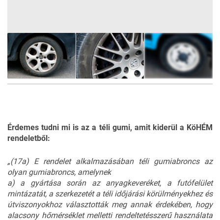
6
FOTÓ
Érdemes tudni mi is az a téli gumi, amit kiderül a KöHÉM
rendeletből:
„(17a) E rendelet alkalmazásában téli gumiabroncs az
olyan gumiabroncs, amelynek
a) a gyártása során az anyagkeveréket, a futófelület
mintázatát, a szerkezetét a téli időjárási körülményekhez és
útviszonyokhoz választották meg annak érdekében, hogy
alacsony hőmérséklet melletti rendeltetésszerű használata