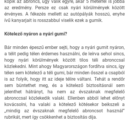
kopik az abroncs, úgy válik egyre, akár 5 méterrel is jobbá
az eredmény. Persze ez csak nyári körülmények között
érvényes. A fékezés mellett az autópályák hosszú, enyhe
ívű kanyarjait is rosszabbul viselik ezek a gumik.
Kötelező nyáron a nyári gumi?
Bár minden épeszű ember sejti, hogy a nyári gumit nyáron,
a télit pedig télen érdemes használni, de leírva sehol sincs,
hogy nyári körülmények között tilos téli abronccsal
közlekedni. Mint ahogy Magyarországon fordítva sincs, így
télen sem kötelező a téli gumi, bár minden ősszel a csapból
is az folyik, hogy itt az ideje télire váltani. Tehát a rendőr
sem büntethet meg, és a kötelező biztosításnál sem
jelenthet hátrányt, ha nem az évszaknak megfelelő
abronccsal közlekedik valaki. Ellenben abból lehet előnyt
kovácsolni, ha valaki a kötelező kötésekor beikszeli a
„mindig az évszaknak megfelelő abroncsot használ”
rubrikát, mert így csökkenhet a biztosítás díja.