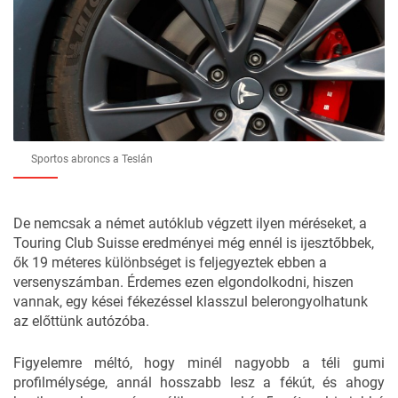
Sportos abroncs a Teslán
De nemcsak a német autóklub végzett ilyen méréseket, a
Touring Club Suisse eredményei még ennél is ijesztőbbek,
ők 19 méteres különbséget is feljegyeztek ebben a
versenyszámban. Érdemes ezen elgondolkodni, hiszen
vannak, egy kései fékezéssel klasszul belerongyolhatunk
az előttünk autózóba.
Figyelemre méltó, hogy minél nagyobb a téli gumi
profilmélysége, annál hosszabb lesz a fékút, és ahogy