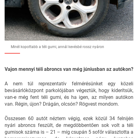
Minél kopottabb a téli gumi, annál kevésbé rossz nyáron
Vajon mennyi téli abroncs van még júniusban az autókon?
A nem túl reprezentatív felmérésünket egy közeli
bevásárlóközpont parkolójában végeztük, hogy kiderítsük,
van-e még fent téli gumi, és ha igen, az milyen autókon
van. Régin, újon? Drágán, olcsón? Rögvest mondom.
Összesen 60 autót néztem végig, ezek közül 34 felnijén
nyári abroncs feszült, de megdöbbentően sok volt a téli
gumisok száma is – 21 – míg csupán 5 sofőr választotta a