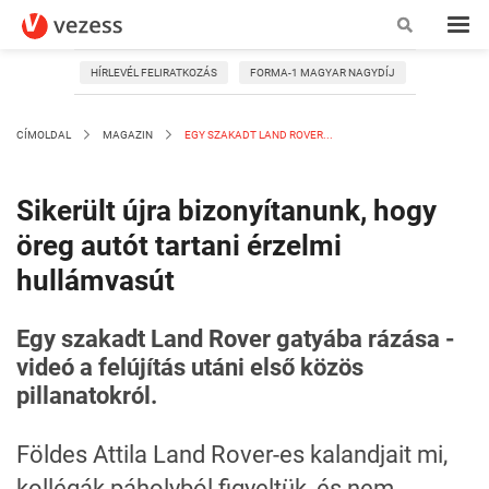
HÍRLEVÉL FELIRATKOZÁS
FORMA-1 MAGYAR NAGYDÍJ
CÍMOLDAL
MAGAZIN
EGY SZAKADT LAND ROVER...
Sikerült újra bizonyítanunk, hogy
öreg autót tartani érzelmi
hullámvasút
Egy szakadt Land Rover gatyába rázása -
videó a felújítás utáni első közös
pillanatokról.
Földes Attila Land Rover-es kalandjait mi,
kollégák páholyból figyeltük, és nem