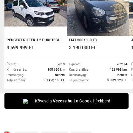
PEUGEOT RIFTER 1.2 PURETECH ACCESS S&S (7 SZEMÉLYES ) 105000KM . 1 MAGYAR TULAJ. ÖSSZES SZERVIZ TÖRTÉNET
FIAT 500X 1.0 T3
AU
4 599 999 Ft
3 190 000 Ft
Évjárat:
2019
Évjárat:
2021/4
É
Km. óra állás:
105 650 km
Km. óra állás:
122 999 km
K
Üzemanyag:
Benzin
Üzemanyag:
Benzin
Ü
Teljesítmény:
81 kW, 110 LE
Teljesítmény:
88 kW, 120 LE
T
Kövesd a
Vezess.hu
-t a Google hírekben!