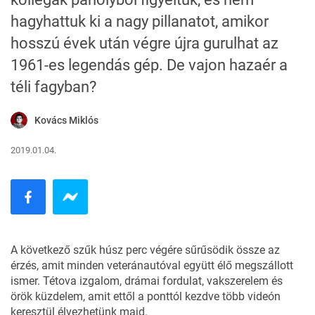
hagyhattuk ki a nagy pillanatot, amikor
hosszú évek után végre újra gurulhat az
1961-es legendás gép. De vajon hazaér a
téli fagyban?
Kovács Miklós
2019.01.04.
A következő szűk húsz perc végére sűrűsödik össze az
érzés, amit minden veteránautóval együtt élő megszállott
ismer. Tétova izgalom, drámai fordulat, vakszerelem és
örök küzdelem, amit ettől a ponttól kezdve több videón
keresztül élvezhetünk majd.