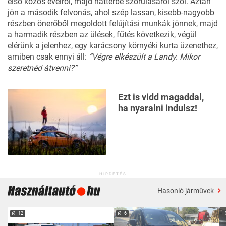
első közös éveiről, majd háttérbe szorulásáról szól. Aztán
jön a
második felvonás
, ahol szép lassan, kisebb-nagyobb
részben önerőből megoldott felújítási munkák jönnek, majd
a
harmadik részben
az ülések, fűtés következik, végül
elérünk a jelenhez, egy karácsony környéki kurta üzenethez,
amiben csak ennyi áll:
“Végre elkészült a Landy. Mikor
szeretnéd átvenni?”
Ezt is vidd magaddal,
ha nyaralni indulsz!
HIRDETÉS
Hasonló járművek
12
6