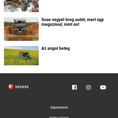
Sose vegyél öreg autót, mert úgy
megszívod, mint én!
Az angol beteg
Impresszum
Médiaajánlat