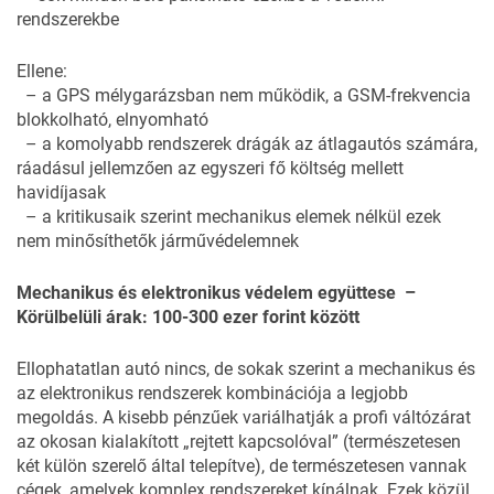
rendszerekbe
Ellene:
– a GPS mélygarázsban nem működik, a GSM-frekvencia
blokkolható, elnyomható
– a komolyabb rendszerek drágák az átlagautós számára,
ráadásul jellemzően az egyszeri fő költség mellett
havidíjasak
– a kritikusaik szerint mechanikus elemek nélkül ezek
nem minősíthetők járművédelemnek
Mechanikus és elektronikus védelem együttese –
Körülbelüli árak: 100-300 ezer forint között
Ellophatatlan autó nincs, de sokak szerint a mechanikus és
az elektronikus rendszerek kombinációja a legjobb
megoldás. A kisebb pénzűek variálhatják a profi váltózárat
az okosan kialakított „rejtett kapcsolóval” (természetesen
két külön szerelő által telepítve), de természetesen vannak
cégek, amelyek komplex rendszereket kínálnak. Ezek közül