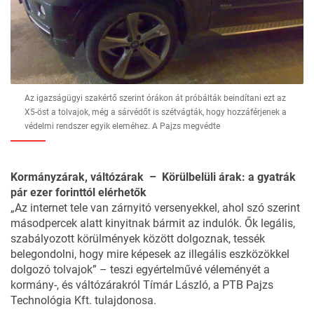
Az igazságügyi szakértő szerint órákon át próbálták beindítani ezt az
X5-öst a tolvajok, még a sárvédőt is szétvágták, hogy hozzáférjenek a
védelmi rendszer egyik eleméhez. A Pajzs megvédte
Kormányzárak, váltózárak – Körülbelüli árak: a gyatrák
pár ezer forinttól elérhetők
„Az internet tele van zárnyitó versenyekkel, ahol szó szerint
másodpercek alatt kinyitnak bármit az indulók. Ők legális,
szabályozott körülmények között dolgoznak, tessék
belegondolni, hogy mire képesek az illegális eszközökkel
dolgozó tolvajok” – teszi egyértelművé véleményét a
kormány-, és váltózárakról Tímár László, a
PTB Pajzs
Technológia Kft.
tulajdonosa.