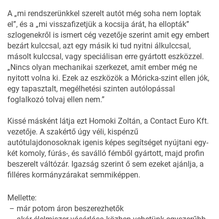
A „mi rendszerünkkel szerelt autót még soha nem loptak
el”, és a „mi visszafizetjük a kocsija árát, ha ellopták”
szlogenekről is ismert cég vezetője szerint amit egy embert
bezárt kulccsal, azt egy másik ki tud nyitni álkulccsal,
másolt kulccsal, vagy speciálisan erre gyártott eszközzel.
„Nincs olyan mechanikai szerkezet, amit ember még ne
nyitott volna ki. Ezek az eszközök a Móricka-szint ellen jók,
egy tapasztalt, megélhetési szinten autólopással
foglalkozó tolvaj ellen nem.”
Kissé másként látja ezt Homoki Zoltán, a
Contact Euro Kft.
vezetője. A szakértő úgy véli, kispénzű
autótulajdonosoknak igenis képes segítséget nyújtani egy-
két komoly, fúrás-, és saválló fémből gyártott, majd profin
beszerelt váltózár. Igazság szerint ő sem ezeket ajánlja, a
filléres kormányzárakat semmiképpen.
Mellette:
– már potom áron beszerezhetők