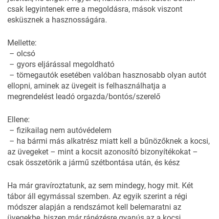
csak legyintenek erre a megoldásra, mások viszont
esküsznek a hasznosságára.
Mellette:
– olcsó
– gyors eljárással megoldható
– tömegautók esetében valóban hasznosabb olyan autót
ellopni, aminek az üvegeit is felhasználhatja a
megrendelést leadó orgazda/bontós/szerelő
Ellene:
– fizikailag nem autóvédelem
– ha bármi más alkatrész miatt kell a bűnözőknek a kocsi,
az üvegeket – mint a kocsit azonosító bizonyítékokat –
csak összetörik a jármű szétbontása után, és kész
Ha már gravíroztatunk, az sem mindegy, hogy mit. Két
tábor áll egymással szemben. Az egyik szerint a régi
módszer alapján a rendszámot kell belemaratni az
üvegekbe, hiszen már ránézésre gyanús az a kocsi,