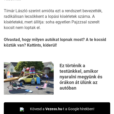
Tímár László szerint amióta ezt a rendszert bevezették,
radikálisan lecsökkent a lopási kísérletek száma. A
kísérleteké, mert állítja: soha egyetlen Pajzzsal szerelt
kocsit nem loptak el.
Olvastad, hogy milyen autókat lopnak most?
A te kocsid
köztük van
?
Kattints, kiderül
!
Ez történik a
testünkkel, amikor
nyaralni megyünk és
órákon át ülünk az
autóban
Kövesd a
Vezess.hu
-t a Google hírekben!