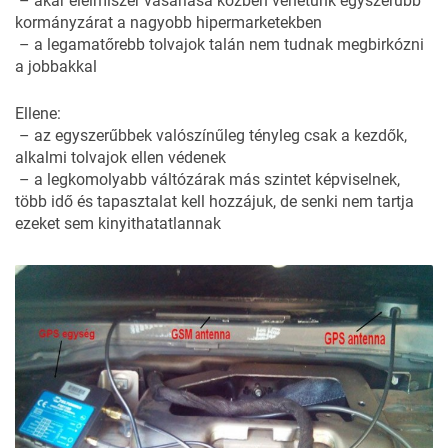
– akár élelmiszer vásárlása közben vehetünk egyszerűbb
kormányzárat a nagyobb hipermarketekben
– a legamatőrebb tolvajok talán nem tudnak megbirkózni
a jobbakkal
Ellene:
– az egyszerűbbek valószínűleg tényleg csak a kezdők,
alkalmi tolvajok ellen védenek
– a legkomolyabb váltózárak más szintet képviselnek,
több idő és tapasztalat kell hozzájuk, de senki nem tartja
ezeket sem kinyithatatlannak