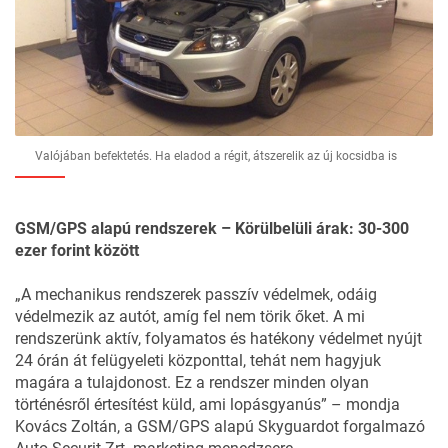
Valójában befektetés. Ha eladod a régit, átszerelik az új kocsidba is
GSM/GPS alapú rendszerek – Körülbelüli árak: 30-300
ezer forint között
„A mechanikus rendszerek passzív védelmek, odáig
védelmezik az autót, amíg fel nem törik őket. A mi
rendszerünk aktív, folyamatos és hatékony védelmet nyújt
24 órán át felügyeleti központtal, tehát nem hagyjuk
magára a tulajdonost. Ez a rendszer minden olyan
történésről értesítést küld, ami lopásgyanús” – mondja
Kovács Zoltán, a GSM/GPS alapú
Skyguardot
forgalmazó