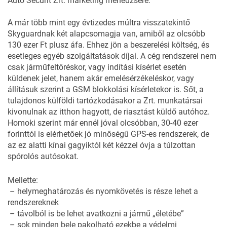
Auto Securit Zrt. marketing menedzsere.
A már több mint egy évtizedes múltra visszatekintő
Skyguardnak két alapcsomagja van, amiből az olcsóbb
130 ezer Ft plusz áfa. Ehhez jön a beszerelési költség, és
esetleges egyéb szolgáltatások díjai. A cég rendszerei nem
csak járműfeltöréskor, vagy indítási kísérlet esetén
küldenek jelet, hanem akár emelésérzékeléskor, vagy
állításuk szerint a GSM blokkolási kísérletekor is. Sőt, a
tulajdonos külföldi tartózkodásakor a Zrt. munkatársai
kivonulnak az itthon hagyott, de riasztást küldő autóhoz.
Homoki szerint már ennél jóval olcsóbban, 30-40 ezer
forinttól is elérhetőek jó minőségű GPS-es rendszerek, de
az ez alatti kínai gagyiktól két kézzel óvja a túlzottan
spórolós autósokat.
Mellette:
– helymeghatározás és nyomkövetés is része lehet a
rendszereknek
– távolból is be lehet avatkozni a jármű „életébe”
– sok minden bele pakolható ezekbe a védelmi