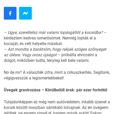
– Ugye, szereltetsz már valami lopásgátlót a kocsidba?
–
kérdeztem kedves ismerősömet. Nemrég lopták el a
kocsiját, és vett helyette másikat.
– Azt mondta a barátnőm, hogy rakjak szöges szőnyeget
az ülésre. Vagy orosz újságot
– próbálta elviccelni a
dolgot, miközben tudta, tényleg kell bele valami.
No de mi? A választék cifra, mint a cirkuszkerítés. Segítünk,
végigvesszük a legismertebbeket!
Üvegek gravírozása – Körülbelüli árak: pár ezer forinttól
Tulajdonképpen ez még nem autóvédelem, inkább üzenet a
kocsik között rosszban sántikáló tolvajnak. Az én üvegeim
jelöltek, ne engem vigyél el, hanem másik autót! Sokan