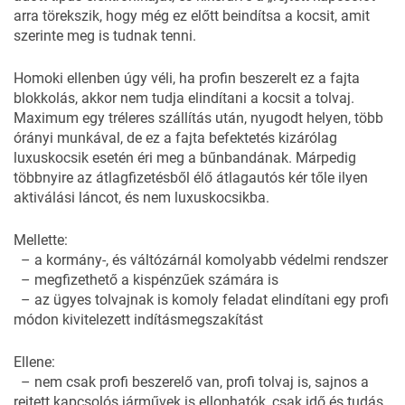
arra törekszik, hogy még ez előtt beindítsa a kocsit, amit
szerinte meg is tudnak tenni.
Homoki ellenben úgy véli, ha profin beszerelt ez a fajta
blokkolás, akkor nem tudja elindítani a kocsit a tolvaj.
Maximum egy tréleres szállítás után, nyugodt helyen, több
órányi munkával, de ez a fajta befektetés kizárólag
luxuskocsik esetén éri meg a bűnbandának. Márpedig
többnyire az átlagfizetésből élő átlagautós kér tőle ilyen
aktiválási láncot, és nem luxuskocsikba.
Mellette:
– a kormány-, és váltózárnál komolyabb védelmi rendszer
– megfizethető a kispénzűek számára is
– az ügyes tolvajnak is komoly feladat elindítani egy profi
módon kivitelezett indításmegszakítást
Ellene:
– nem csak profi beszerelő van, profi tolvaj is, sajnos a
rejtett kapcsolós járművek is ellophatók, csak idő és tudás