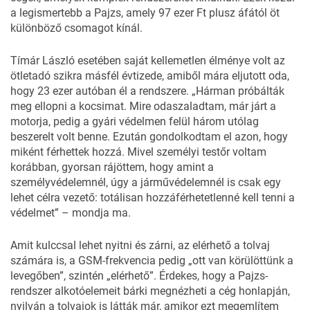
a legismertebb a Pajzs, amely 97 ezer Ft plusz áfától öt
különböző csomagot kínál.
Tímár László esetében saját kellemetlen élménye volt az
ötletadó szikra másfél évtizede, amiből mára eljutott oda,
hogy 23 ezer autóban él a rendszere. „Hárman próbálták
meg ellopni a kocsimat. Mire odaszaladtam, már járt a
motorja, pedig a gyári védelmen felül három utólag
beszerelt volt benne. Ezután gondolkodtam el azon, hogy
miként férhettek hozzá. Mivel személyi testőr voltam
korábban, gyorsan rájöttem, hogy amint a
személyvédelemnél, úgy a járművédelemnél is csak egy
lehet célra vezető: totálisan hozzáférhetetlenné kell tenni a
védelmet” – mondja ma.
Amit kulccsal lehet nyitni és zárni, az elérhető a tolvaj
számára is, a GSM-frekvencia pedig „ott van körülöttünk a
levegőben”, szintén „elérhető”. Érdekes, hogy a Pajzs-
rendszer alkotóelemeit bárki megnézheti a cég honlapján,
nyilván a tolvajok is látták már, amikor ezt megemlítem