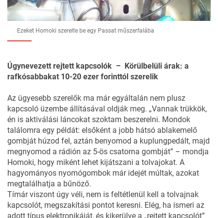
Ezeket Homoki szerelte be egy Passat műszerfalába
Úgynevezett rejtett kapcsolók – Körülbelüli árak: a
rafkósabbakat 10-20 ezer forinttól szerelik
Az ügyesebb szerelők ma már egyáltalán nem plusz
kapcsoló üzembe állításával oldják meg. „Vannak trükkök,
én is aktiválási láncokat szoktam beszerelni. Mondok
találomra egy példát: elsőként a jobb hátsó ablakemelő
gombját húzod fel, aztán benyomod a kuplungpedált, majd
megnyomod a rádión az 5-ös csatorna gombját” – mondja
Homoki, hogy miként lehet kijátszani a tolvajokat. A
hagyományos nyomógombok már idejét múltak, azokat
megtalálhatja a bűnöző.
Tímár viszont úgy véli, nem is feltétlenül kell a tolvajnak
kapcsolót, megszakítási pontot keresni. Elég, ha ismeri az
adott típus elektronikáját, és kikerülve a „rejtett kapcsolót”