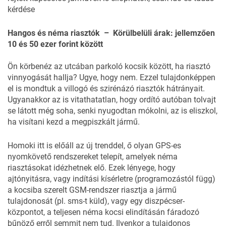
kérdése
Hangos és néma riasztók – Körülbelüli árak: jellemzően
10 és 50 ezer forint között
Ön körbenéz az utcában parkoló kocsik között, ha riasztó
vinnyogását hallja? Ugye, hogy nem. Ezzel tulajdonképpen
el is mondtuk a villogó és szirénázó riasztók hátrányait.
Ugyanakkor az is vitathatatlan, hogy ordító autóban tolvajt
se látott még soha, senki nyugodtan mókolni, az is eliszkol,
ha visítani kezd a megpiszkált jármű.
Homoki itt is előáll az új trenddel, ő olyan GPS-es
nyomkövető rendszereket telepít, amelyek néma
riasztásokat idézhetnek elő. Ezek lényege, hogy
ajtónyitásra, vagy indítási kísérletre (programozástól függ)
a kocsiba szerelt GSM-rendszer riasztja a jármű
tulajdonosát (pl. sms-t küld), vagy egy diszpécser-
központot, a teljesen néma kocsi elindításán fáradozó
bűnöző erről semmit nem tud. Ilyenkor a tulajdonos