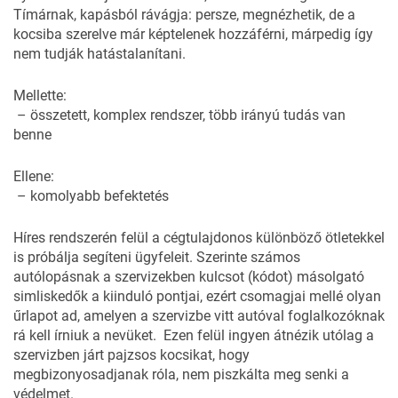
Tímárnak, kapásból rávágja: persze, megnézhetik, de a
kocsiba szerelve már képtelenek hozzáférni, márpedig így
nem tudják hatástalanítani.
Mellette:
– összetett, komplex rendszer, több irányú tudás van
benne
Ellene:
– komolyabb befektetés
Híres rendszerén felül a cégtulajdonos különböző ötletekkel
is próbálja segíteni ügyfeleit. Szerinte számos
autólopásnak a szervizekben kulcsot (kódot) másolgató
simliskedők a kiinduló pontjai, ezért csomagjai mellé olyan
űrlapot ad, amelyen a szervizbe vitt autóval foglalkozóknak
rá kell írniuk a nevüket. Ezen felül ingyen átnézik utólag a
szervizben járt pajzsos kocsikat, hogy
megbizonyosadjanak róla, nem piszkálta meg senki a
védelmet.