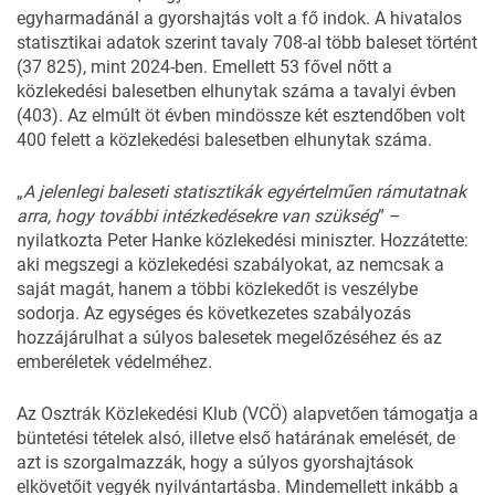
egyharmadánál a gyorshajtás volt a fő indok. A hivatalos
statisztikai
adatok szerint
tavaly 708-al több baleset történt
(37 825), mint 2024-ben. Emellett 53 fővel nőtt a
közlekedési balesetben elhunytak száma a tavalyi évben
(403). Az elmúlt öt évben mindössze két esztendőben volt
400 felett a közlekedési balesetben elhunytak száma.
„
A jelenlegi baleseti statisztikák egyértelműen rámutatnak
arra, hogy további intézkedésekre van szükség
” –
nyilatkozta Peter Hanke közlekedési miniszter. Hozzátette:
aki megszegi a közlekedési szabályokat, az nemcsak a
saját magát, hanem a többi közlekedőt is veszélybe
sodorja. Az egységes és következetes szabályozás
hozzájárulhat a súlyos balesetek megelőzéséhez és az
emberéletek védelméhez.
Az Osztrák Közlekedési Klub (VCÖ) alapvetően támogatja a
büntetési tételek alsó, illetve első határának emelését, de
azt is szorgalmazzák, hogy a súlyos gyorshajtások
elkövetőit vegyék nyilvántartásba. Mindemellett inkább a