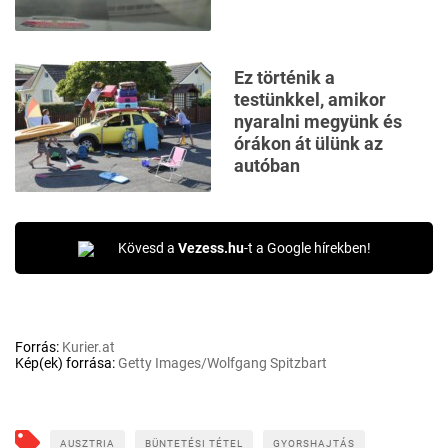
Ez történik a
testünkkel, amikor
nyaralni megyünk és
órákon át ülünk az
autóban
Kövesd a
Vezess.hu
-t a Google hírekben!
Forrás:
Kurier.at
Kép(ek) forrása:
Getty Images/Wolfgang Spitzbart
AUSZTRIA
BÜNTETÉSI TÉTEL
GYORSHAJTÁS