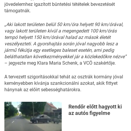
jövedelemhez igazított büntetési tétételek bevezetését
támogatnák.
„
Aki lakott területen belül 50 km/óra helyett 90 km/órával,
vagy lakott területen kívül a megengedett 100 km/órás
tempó helyett 150 km/órával halad az mások életét
veszélyezteti. A gyorshajtás során jóval nagyobb lesz a
jármű fékútja egy esetleges baleset esetén, ami pedig
beláthatatlan következményekkel jár a közlekedőkre nézve”
– jegyezte meg Klara Maria Schenk, a VCÖ szakértője.
A tervezett szigorításokkal tehát az osztrák kormány jóval
keményebben kívánja szankcionálni azokat, akik fittyet
hánynak az előírt sebességhatárokra.
Rendőr előtt hagyott ki
az autós figyelme