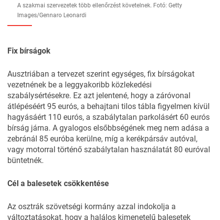
A szakmai szervezetek több ellenőrzést követelnek. Fotó: Getty
Images/Gennaro Leonardi
Fix bírságok
Ausztriában a tervezet szerint egységes, fix bírságokat
vezetnének be a leggyakoribb közlekedési
szabálysértésekre. Ez azt jelentené, hogy a záróvonal
átlépéséért 95 eurós, a behajtani tilos tábla figyelmen kívül
hagyásáért 110 eurós, a szabálytalan parkolásért 60 eurós
bírság járna. A gyalogos elsőbbségének meg nem adása a
zebránál 85 euróba kerülne, míg a kerékpársáv autóval,
vagy motorral történő szabálytalan használatát 80 euróval
büntetnék.
Cél a balesetek csökkentése
Az osztrák szövetségi kormány azzal indokolja a
változtatásokat, hogy a halálos kimenetelű balesetek