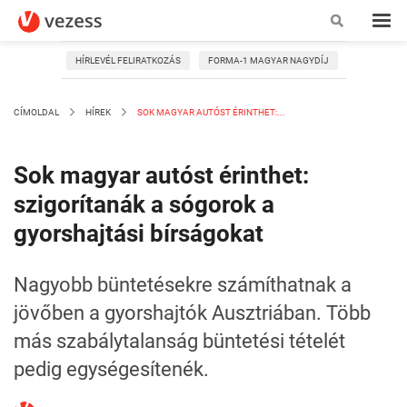
HÍRLEVÉL FELIRATKOZÁS
FORMA-1 MAGYAR NAGYDÍJ
CÍMOLDAL
HÍREK
SOK MAGYAR AUTÓST ÉRINTHET:...
Sok magyar autóst érinthet:
szigorítanák a sógorok a
gyorshajtási bírságokat
Nagyobb büntetésekre számíthatnak a
jövőben a gyorshajtók Ausztriában. Több
más szabálytalanság büntetési tételét
pedig egységesítenék.