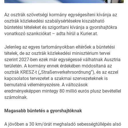
Az osztrák szövetségi kormány egységesíteni kívánja az
osztrák közlekedési szabálysértésekre kiszabható
büntetési tételeket és szigorítani kívánja a gyorshajtókra
vonatkozó szankciókat – adta hírül a
Kurier.at.
Jelenleg az egyes tartományokban eltérőek a büntetési
tételek, de az osztrák közlekedési minisztérium tervei
szerint 2027-ben ezek már egységessé válhatnak Ausztria
területén. A kormány ennek érdekében módosítaná az
osztrák KRESZ-t („Straßenverkehrsordnung”), és az ezzel
kapcsolatos tervezetet a szakmai szervezeteknek is
bemutatná véleményezésre. A változások
eredményeképpen mintegy 80 millió eurós plusz bevétellel
számolnak.
Magasabb büntetés a gyorshajtóknak
A jövőben a 30 km/órát meghaladó sebességtúllépés alsó