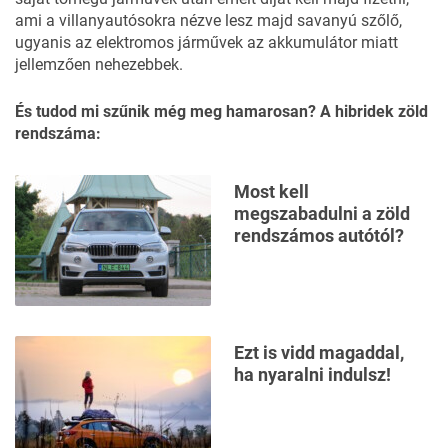
ami a villanyautósokra nézve lesz majd savanyú szőlő,
ugyanis az elektromos járművek az akkumulátor miatt
jellemzően nehezebbek.
És tudod mi szűnik még meg hamarosan? A hibridek zöld
rendszáma:
Most kell
megszabadulni a zöld
rendszámos autótól?
Ezt is vidd magaddal,
ha nyaralni indulsz!