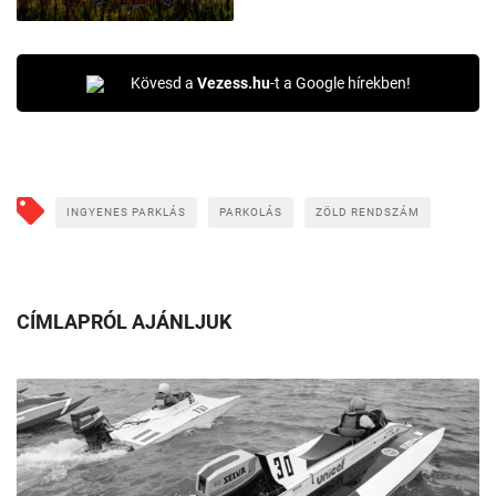
Kövesd a
Vezess.hu
-t a Google hírekben!
INGYENES PARKLÁS
PARKOLÁS
ZÖLD RENDSZÁM
CÍMLAPRÓL AJÁNLJUK