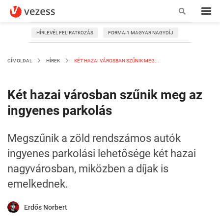
HÍRLEVÉL FELIRATKOZÁS
FORMA-1 MAGYAR NAGYDÍJ
CÍMOLDAL
HÍREK
KÉT HAZAI VÁROSBAN SZŰNIK MEG...
Két hazai városban szűnik meg az
ingyenes parkolás
Megszűnik a zöld rendszámos autók
ingyenes parkolási lehetősége két hazai
nagyvárosban, miközben a díjak is
emelkednek.
Erdős Norbert