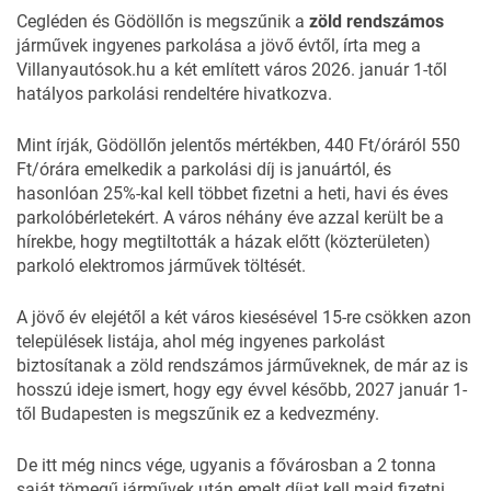
Cegléden és Gödöllőn is megszűnik a
zöld rendszámos
járművek ingyenes parkolása a jövő évtől, írta meg a
Villanyautósok.hu a két említett város 2026. január 1-től
hatályos parkolási rendeltére hivatkozva.
Mint írják, Gödöllőn jelentős mértékben, 440 Ft/óráról 550
Ft/órára emelkedik a parkolási díj is januártól, és
hasonlóan 25%-kal kell többet fizetni a heti, havi és éves
parkolóbérletekért. A város néhány éve azzal került be a
hírekbe, hogy megtiltották a házak előtt (közterületen)
parkoló elektromos járművek töltését.
A jövő év elejétől a két város kiesésével 15-re csökken azon
települések listája, ahol még ingyenes parkolást
biztosítanak a zöld rendszámos járműveknek, de már az is
hosszú ideje ismert, hogy egy évvel később, 2027 január 1-
től Budapesten is megszűnik ez a kedvezmény.
De itt még nincs vége, ugyanis a fővárosban a 2 tonna
saját tömegű járművek után emelt díjat kell majd fizetni,