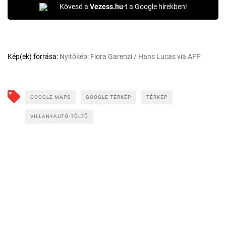
Kövesd a
Vezess.hu
-t a Google hírekben!
Kép(ek) forrása:
Nyitókép: Fiora Garenzi / Hans Lucas via AFP
GOOGLE MAPS
GOOGLE TÉRKÉP
TÉRKÉP
VILLANYAUTÓ-TÖLTŐ
CÍMLAPRÓL AJÁNLJUK