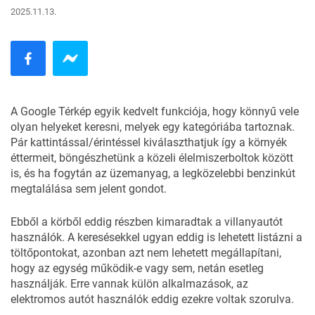
2025.11.13.
A Google Térkép egyik kedvelt funkciója, hogy könnyű vele
olyan helyeket keresni, melyek egy kategóriába tartoznak.
Pár kattintással/érintéssel kiválaszthatjuk így a környék
éttermeit, böngészhetünk a közeli élelmiszerboltok között
is, és ha fogytán az üzemanyag, a legközelebbi benzinkút
megtalálása sem jelent gondot.
Ebből a körből eddig részben kimaradtak a villanyautót
használók. A keresésekkel ugyan eddig is lehetett listázni a
töltőpontokat, azonban azt nem lehetett megállapítani,
hogy az egység működik-e vagy sem, netán esetleg
használják. Erre vannak külön alkalmazások, az
elektromos autót használók eddig ezekre voltak szorulva.