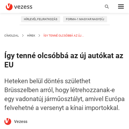
HÍRLEVÉL FELIRATKOZÁS
FORMA-1 MAGYAR NAGYDÍJ
CÍMOLDAL
HÍREK
ÍGY TENNÉ OLCSÓBBÁ AZ ÚJ...
Így tenné olcsóbbá az új autókat az
EU
Heteken belül döntés születhet
Brüsszelben arról, hogy létrehozzanak-e
egy vadonatúj járműosztályt, amivel Európa
felvehetné a versenyt a kínai importokkal.
Vezess