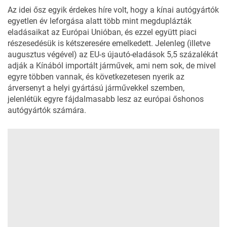
Az idei ősz egyik érdekes híre volt, hogy a kínai autógyártók
egyetlen év leforgása alatt
több mint megduplázták
eladásaikat
az Európai Unióban, és ezzel együtt piaci
részesedésük is kétszeresére emelkedett. Jelenleg (illetve
augusztus végével) az EU-s újautó-eladások 5,5 százalékát
adják a Kínából importált járművek, ami nem sok, de mivel
egyre többen vannak, és következetesen nyerik az
árversenyt a helyi gyártású járművekkel szemben,
jelenlétük egyre fájdalmasabb lesz az európai őshonos
autógyártók számára.