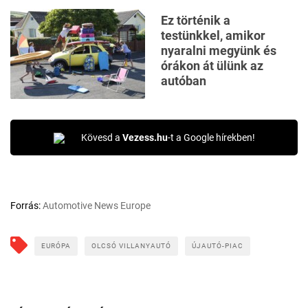
Ez történik a
testünkkel, amikor
nyaralni megyünk és
órákon át ülünk az
autóban
Kövesd a
Vezess.hu
-t a Google hírekben!
Forrás:
Automotive News Europe
EURÓPA
OLCSÓ VILLANYAUTÓ
ÚJAUTÓ-PIAC