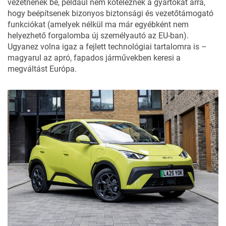
vezetnének be, például nem köteleznék a gyártókat arra,
hogy beépítsenek bizonyos biztonsági és vezetőtámogató
funkciókat (amelyek nélkül ma már egyébként nem
helyezhető forgalomba új személyautó az EU-ban).
Ugyanez volna igaz a fejlett technológiai tartalomra is –
magyarul az apró, fapados járművekben keresi a
megváltást Európa.