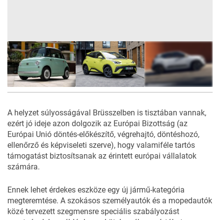
6
FOTÓ
A helyzet súlyosságával Brüsszelben is tisztában vannak,
ezért jó ideje azon dolgozik az Európai Bizottság (az
Európai Unió döntés-előkészítő, végrehajtó, döntéshozó,
ellenőrző és képviseleti szerve), hogy valamiféle tartós
támogatást biztosítsanak az érintett európai vállalatok
számára.
Ennek lehet érdekes eszköze egy új jármű-kategória
megteremtése. A szokásos személyautók és a mopedautók
közé tervezett szegmensre speciális szabályozást