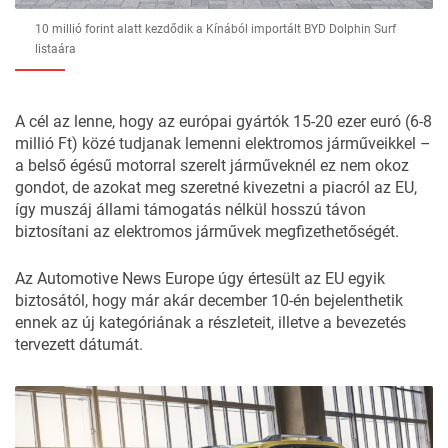
10 millió forint alatt kezdődik a Kínából importált BYD Dolphin Surf
listaára
A cél az lenne, hogy az európai gyártók 15-20 ezer euró (6-8
millió Ft) közé tudjanak lemenni elektromos járműveikkel –
a belső égésű motorral szerelt járműveknél ez nem okoz
gondot, de azokat meg szeretné kivezetni a piacról az EU,
így muszáj állami támogatás nélkül hosszú távon
biztosítani az elektromos járművek megfizethetőségét.
Az Automotive News Europe úgy értesült az EU egyik
biztosától, hogy már akár december 10-én bejelenthetik
ennek az új kategóriának a részleteit, illetve a bevezetés
tervezett dátumát.