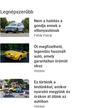
Legnépszerűbb
Nem a hatótáv a
gondja ennek a
villanyautónak
Fehér Patrik
Öt megfizethető,
legendás használt
autó, amely
garantáltan örömöt
okoz
Vezess
Ez történik a
testünkkel, amikor
nyaralni megyünk és
órákon át ülünk az
autóban
Vezess