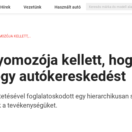
Hírek
Vezetünk
Használt autó
OZÓJA KELLETT,...
omozója kellett, ho
egy autókereskedést
tetésével foglalatoskodott egy hierarchikusan 
 a tevékenységüket.