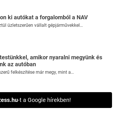
n ki autókat a forgalomból a NAV
tül üzletszerűen vállalt gépjárművekkel…
 testünkkel, amikor nyaralni megyünk és
ünk az autóban
szerű felkészítése már megy, mint a…
ess.hu
-t a Google hírekben!