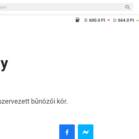
B:
600.0 Ft
D:
664.0 Ft
gy
szervezett bűnözői kör.