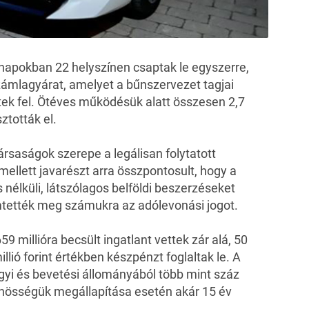
napokban 22 helyszínen csaptak le egyszerre,
számlagyárat, amelyet a bűnszervezet tagjai
ek fel. Ötéves működésük alatt összesen 2,7
ztották el.
rsaságok szerepe a legálisan folytatott
llett javarészt arra összpontosult, hogy a
s nélküli, látszólagos belföldi beszerzéseket
emtették meg számukra az adólevonási jogot.
 millióra becsült ingatlant vettek zár alá, 50
illió forint értékben készpénzt foglaltak le. A
i és bevetési állományából több mint száz
űnösségük megállapítása esetén akár 15 év