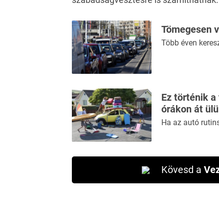
Tömegesen vo
Több éven keresz
Ez történik a
órákon át ül
Ha az autó rutin
Kövesd a
Vez