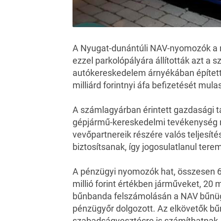
A Nyugat-dunántúli
NAV-nyomozók
a 
ezzel parkolópályára állították azt a 
autókereskedelem árnyékában épített
milliárd forintnyi áfa befizetését mulas
A számlagyárban érintett gazdasági tá
gépjármű-kereskedelmi tevékenység me
vevőpartnereik részére valós teljesíté
biztosítsanak, így jogosulatlanul ter
A pénzügyi nyomozók hat, összesen 659
millió forint értékben járműveket, 20 m
bűnbanda felszámolásán a NAV bűnügy
pénzügyőr dolgozott. Az elkövetők b
szabadságvesztésre is számíthatnak.