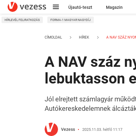
Újautó-teszt
Magazin
HÍRLEVÉL FELIRATKOZÁS
FORMA-1 MAGYAR NAGYDÍJ
Kresz
CÍMOLDAL
HÍREK
A NAV SZÁZ NYOM
A NAV száz ny
lebuktasson 
Jól elrejtett számlagyár működ
Autókereskedelemnek álcázták
Vezess
2025.11.03. hétfő 11:17