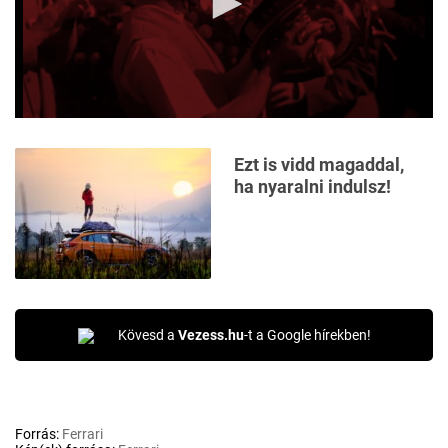
Ezt is vidd magaddal,
ha nyaralni indulsz!
Kövesd a
Vezess.hu
-t a Google hírekben!
Forrás:
Ferrari