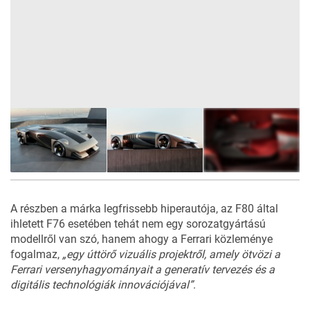
11
FOTÓ
A részben a márka legfrissebb hiperautója, az
F80
által
ihletett F76 esetében tehát nem egy sorozatgyártású
modellről van szó, hanem ahogy a Ferrari
közleménye
fogalmaz,
„egy úttörő vizuális projektről, amely ötvözi a
Ferrari versenyhagyományait a generatív tervezés és a
digitális technológiák innovációjával”
.