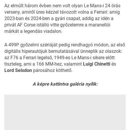
Az elmúlt három évben nem volt olyan
Le Mans-i 24 órás
verseny
, amiről üres kézzel távozott volna a
Ferrari
: amíg
2023-ban és 2024-ben a gyári csapat, addig az idén a
privát AF Corse istálló vitte győzelemre a maranellói
márkát a legendás viadalon.
A 499P győzelmi szériáját
pedig rendhagyó módon, az első
digitális hiperautójuk bemutatásával ünneplik az olaszok:
az F76 a Ferrari legelső, 1949-es Le Mans-i sikere előtt
tiszteleg, ami a 166 MM-hez, valamint
Luigi Chinetti
és
Lord Selsdon
párosához köthető.
A képre kattintva galéria nyílik: