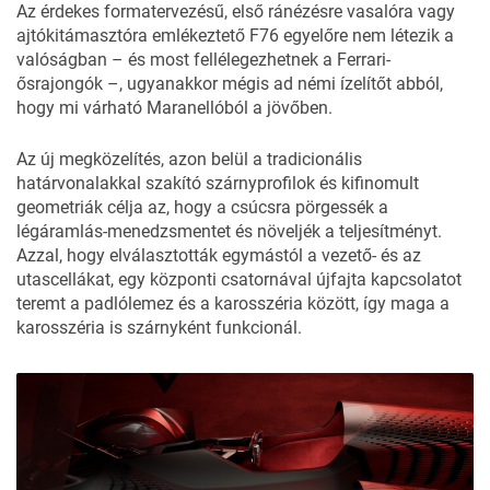
Az érdekes formatervezésű, első ránézésre vasalóra vagy
ajtókitámasztóra emlékeztető F76 egyelőre nem létezik a
valóságban – és most fellélegezhetnek a Ferrari-
ősrajongók –, ugyanakkor mégis ad némi ízelítőt abból,
hogy mi várható Maranellóból a jövőben.
Az új megközelítés, azon belül a tradicionális
határvonalakkal szakító szárnyprofilok és kifinomult
geometriák célja az, hogy a csúcsra pörgessék a
légáramlás-menedzsmentet és növeljék a teljesítményt.
Azzal, hogy elválasztották egymástól a vezető- és az
utascellákat, egy központi csatornával újfajta kapcsolatot
teremt a padlólemez és a karosszéria között, így maga a
karosszéria is szárnyként funkcionál.