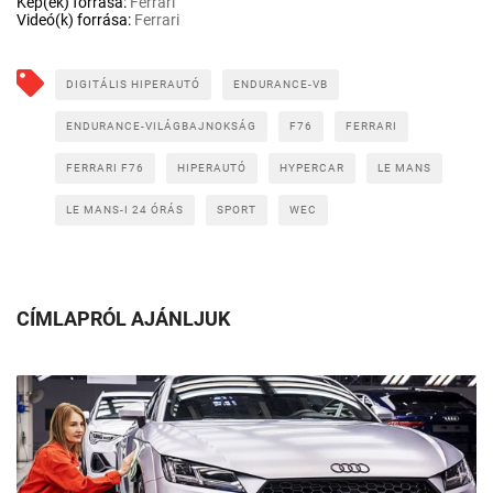
Kép(ek) forrása:
Ferrari
Videó(k) forrása:
Ferrari
DIGITÁLIS HIPERAUTÓ
ENDURANCE-VB
ENDURANCE-VILÁGBAJNOKSÁG
F76
FERRARI
FERRARI F76
HIPERAUTÓ
HYPERCAR
LE MANS
LE MANS-I 24 ÓRÁS
SPORT
WEC
CÍMLAPRÓL AJÁNLJUK