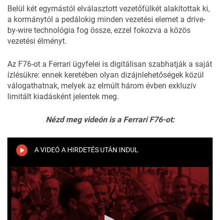
Belül két egymástól elválasztott vezetőfülkét alakítottak ki,
a kormánytól a pedálokig minden vezetési elemet a drive-
by-wire technológia fog össze, ezzel fokozva a közös
vezetési élményt.
Az F76-ot a Ferrari ügyfelei is digitálisan szabhatják a saját
ízlésükre: ennek keretében olyan dizájnlehetőségek közül
válogathatnak, melyek az elmúlt három évben exkluzív
limitált kiadásként jelentek meg.
Nézd meg videón is a Ferrari F76-ot:
A VIDEÓ A HIRDETÉS UTÁN INDUL