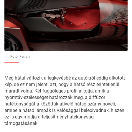
Fotó: Ferrari
Még hátul változik a legkevésbé az autókról eddig alkotott
kép, de ez nem jelenti azt, hogy a hátsó rész érintetlenül
maradt volna. Két függőleges profil alkotja, amik a
nyomtáv-szélességet határozzák meg, a diffúzor
hatékonyságát a közöttük átívelő hátsó szárny növeli,
amibe a hátsó lámpák is valósággal beleolvadnak, hiszen
ez is egy módja a teljesítményhatékonyság
támogatásának.