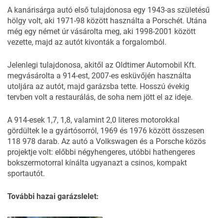
18
FOTÓ
A kanárisárga autó első tulajdonosa egy 1943-as születésű
hölgy volt, aki 1971-98 között használta a Porschét. Utána
még egy német úr vásárolta meg, aki 1998-2001 között
vezette, majd az autót kivonták a forgalomból.
Jelenlegi tulajdonosa, akitől az
Oldtimer Automobil Kft.
megvásárolta a 914-est, 2007-es esküvőjén használta
utoljára az autót, majd garázsba tette. Hosszú évekig
tervben volt a restaurálás, de soha nem jött el az ideje.
A 914-esek 1,7, 1,8, valamint 2,0 literes motorokkal
gördültek le a gyártósorról, 1969 és 1976 között összesen
118 978 darab. Az autó a Volkswagen és a Porsche közös
projektje volt: előbbi négyhengeres, utóbbi hathengeres
bokszermotorral kínálta ugyanazt a csinos, kompakt
sportautót.
További hazai garázslelet: