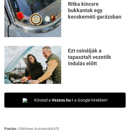
Ritka kincsre
bukkantak egy
kecskeméti garázsban
Ezt csinálják a
tapasztalt vezetők
indulás előtt
Kövesd a
Vezess.hu
-t a Google hírekben!
Forrás:
Oldtimer Automobil Kft.