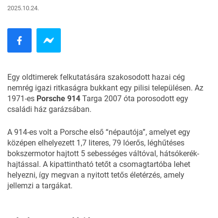
2025.10.24.
Egy oldtimerek felkutatására szakosodott hazai cég
nemrég igazi ritkaságra bukkant egy pilisi településen. Az
1971-es
Porsche 914
Targa 2007 óta porosodott egy
családi ház garázsában.
A 914-es volt a Porsche első “népautója”, amelyet egy
középen elhelyezett 1,7 literes, 79 lóerős, léghűtéses
bokszermotor hajtott 5 sebességes váltóval, hátsókerék-
hajtással. A kipattintható tetőt a csomagtartóba lehet
helyezni, így megvan a nyitott tetős életérzés, amely
jellemzi a targákat.