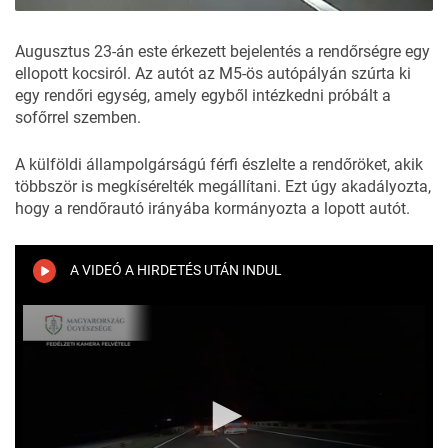
Augusztus 23-án este érkezett bejelentés a rendőrségre egy
ellopott kocsiról. Az autót az M5-ös autópályán szúrta ki
egy rendőri egység, amely egyből intézkedni próbált a
sofőrrel szemben.
A külföldi állampolgárságú férfi észlelte a rendőröket, akik
többször is megkísérelték megállítani. Ezt úgy akadályozta,
hogy a rendőrautó irányába kormányozta a lopott autót.
A VIDEÓ A HIRDETÉS UTÁN INDUL