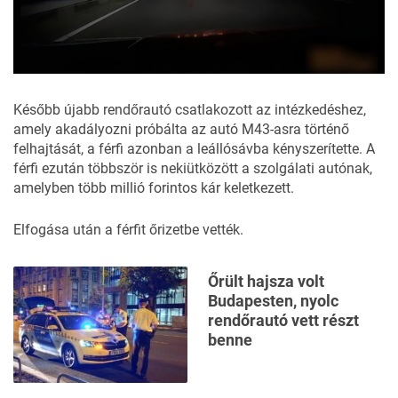
0
seconds
of
Később újabb rendőrautó csatlakozott az intézkedéshez,
40
amely akadályozni próbálta az autó M43-asra történő
seconds
felhajtását, a férfi azonban a leállósávba kényszerítette. A
férfi ezután többször is nekiütközött a szolgálati autónak,
amelyben több millió forintos kár keletkezett.
Elfogása után a férfit
őrizetbe vették
.
Őrült hajsza volt
Budapesten, nyolc
rendőrautó vett részt
benne