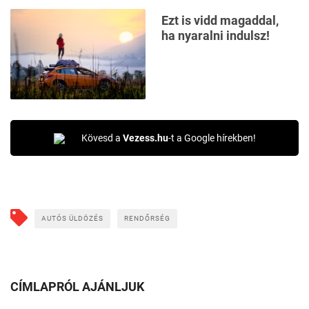
Ezt is vidd magaddal,
ha nyaralni indulsz!
Kövesd a
Vezess.hu
-t a Google hírekben!
AUTÓS ÜLDÖZÉS
RENDŐRSÉG
CÍMLAPRÓL AJÁNLJUK