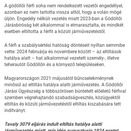
A gödöllői férfi soha nem rendelkezett vezetői engedéllyel,
azonban ez nem tartotta vissza attól, hogy a volán mögé
üljön. Engedély nélküli vezetés miatt 2023-ban a Gödöllői
Járásbíróság két alkalommal is elmarasztalta, és mindkét
esetben eltiltotta a férfit a közúti járművezetéstől.
A férfi a szabálysértési hatóság döntéseit nyíltan semmibe
vette: 2024 februárja és novembere között – az eltiltások
hatálya alatt – hat alkalommal vezetett személy-, illetve
teherautót Gödöllőn és a környező településeken.
Magyarországon 2021 májusától bűncselekménynek
minősül az eltiltás hatálya alatti járművezetés. A Gödöllői
Járási Ügyészség a többszörösen büntetett előéletű férfival
szemben végrehajtandó
szabadságvesztés
, közügyektől
eltiltás és közúti járművezetéstől eltiltás kiszabására tett
indítványt.
Tavaly 3079 eljárás indult eltiltás hatálya alatti
járművezetés miatt, míg idén augusztusig 1924 esetet