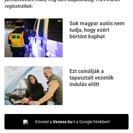
regisztráltak:
Sok magyar autós nem
tudja, hogy ezért
börtönt kaphat
Ezt csinálják a
tapasztalt vezetők
indulás előtt
Kövesd a
Vezess.hu
-t a Google hírekben!