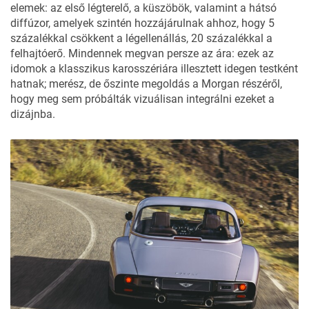
elemek: az első légterelő, a küszöbök, valamint a hátsó
diffúzor, amelyek szintén hozzájárulnak ahhoz, hogy 5
százalékkal csökkent a légellenállás, 20 százalékkal a
felhajtóerő. Mindennek megvan persze az ára: ezek az
idomok a klasszikus karosszériára illesztett idegen testként
hatnak; merész, de őszinte megoldás a Morgan részéről,
hogy meg sem próbálták vizuálisan integrálni ezeket a
dizájnba.