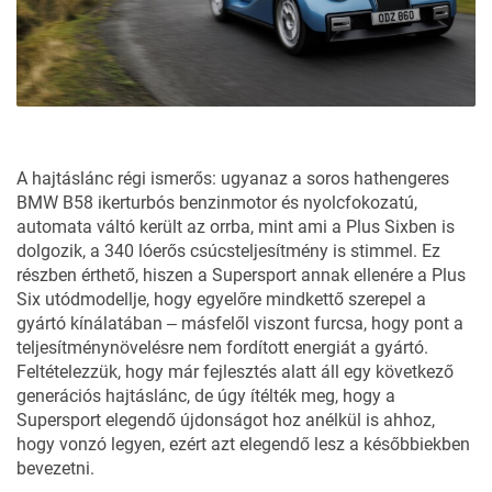
A hajtáslánc régi ismerős: ugyanaz a soros hathengeres
BMW B58 ikerturbós benzinmotor és nyolcfokozatú,
automata váltó került az orrba, mint ami a Plus Sixben is
dolgozik, a 340 lóerős csúcsteljesítmény is stimmel. Ez
részben érthető, hiszen a Supersport annak ellenére a Plus
Six utódmodellje, hogy egyelőre mindkettő szerepel a
gyártó kínálatában ‒ másfelől viszont furcsa, hogy pont a
teljesítménynövelésre nem fordított energiát a gyártó.
Feltételezzük, hogy már fejlesztés alatt áll egy következő
generációs hajtáslánc, de úgy ítélték meg, hogy a
Supersport elegendő újdonságot hoz anélkül is ahhoz,
hogy vonzó legyen, ezért azt elegendő lesz a későbbiekben
bevezetni.