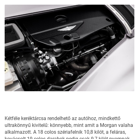
Kétféle keréktárcsa rendelhető az autóhoz, mindkettő
ultrakönnyű kivitelű: könnyebb, mint amit a Morgan valaha
alkalmazott. A 18 colos szériafelnik 10,8 kilót, a feláras,
kovácsolt 19 colos darabok pedig csak 9,7 kilót nyomnak