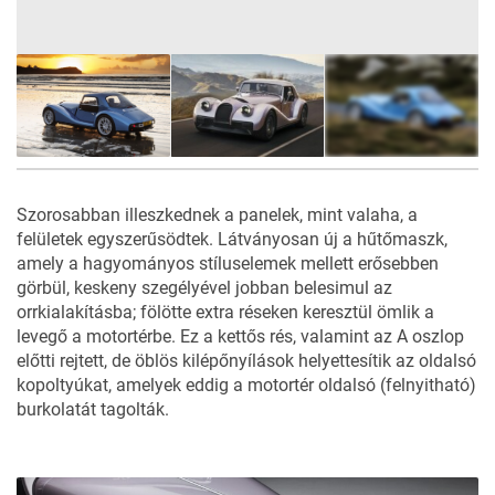
67
FOTÓ
Szorosabban illeszkednek a panelek, mint valaha, a
felületek egyszerűsödtek. Látványosan új a hűtőmaszk,
amely a hagyományos stíluselemek mellett erősebben
görbül, keskeny szegélyével jobban belesimul az
orrkialakításba; fölötte extra réseken keresztül ömlik a
levegő a motortérbe. Ez a kettős rés, valamint az A oszlop
előtti rejtett, de öblös kilépőnyílások helyettesítik az oldalsó
kopoltyúkat, amelyek eddig a motortér oldalsó (felnyitható)
burkolatát tagolták.