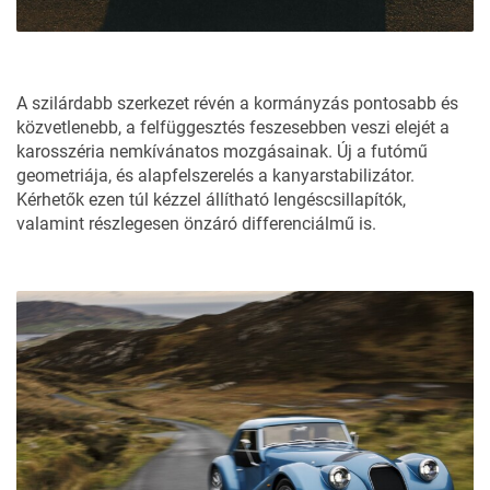
A szilárdabb szerkezet révén a kormányzás pontosabb és
közvetlenebb, a felfüggesztés feszesebben veszi elejét a
karosszéria nemkívánatos mozgásainak. Új a futómű
geometriája, és alapfelszerelés a kanyarstabilizátor.
Kérhetők ezen túl kézzel állítható lengéscsillapítók,
valamint részlegesen önzáró differenciálmű is.