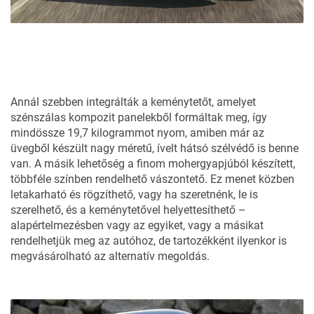
Annál szebben integrálták a keménytetőt, amelyet
szénszálas kompozit panelekből formáltak meg, így
mindössze 19,7 kilogrammot nyom, amiben már az
üvegből készült nagy méretű, ívelt hátsó szélvédő is benne
van. A másik lehetőség a finom mohergyapjúból készített,
többféle színben rendelhető vászontető. Ez menet közben
letakarható és rögzíthető, vagy ha szeretnénk, le is
szerelhető, és a keménytetővel helyettesíthető –
alapértelmezésben vagy az egyiket, vagy a másikat
rendelhetjük meg az autóhoz, de tartozékként ilyenkor is
megvásárolható az alternatív megoldás.