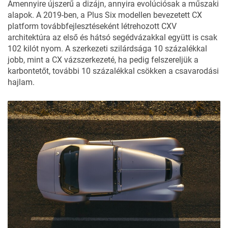
Amennyire újszerű a dizájn, annyira evolúciósak a műszaki
alapok. A 2019-ben, a
Plus Six
modellen bevezetett CX
platform továbbfejlesztéseként létrehozott CXV
architektúra az első és hátsó segédvázakkal együtt is csak
102 kilót nyom. A szerkezeti szilárdsága 10 százalékkal
jobb, mint a CX vázszerkezeté, ha pedig felszereljük a
karbontetőt, további 10 százalékkal csökken a csavarodási
hajlam.