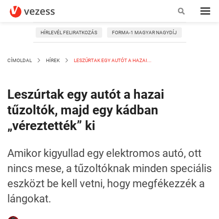
HÍRLEVÉL FELIRATKOZÁS
FORMA-1 MAGYAR NAGYDÍJ
CÍMOLDAL
HÍREK
LESZÚRTAK EGY AUTÓT A HAZAI...
Leszúrtak egy autót a hazai
tűzoltók, majd egy kádban
„véreztették” ki
Amikor kigyullad egy elektromos autó, ott
nincs mese, a tűzoltóknak minden speciális
eszközt be kell vetni, hogy megfékezzék a
lángokat.