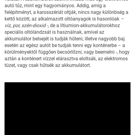
autó tűz, mint egy hagyományos. Addig, amíg a
felépítményt, a karosszériát oltják, nincs nagy különbség a
kettő között, az alkalmazott oltóanyagok is hasonlóak
–
víz, por, szén-dioxid -,
de a lítiumion-akkumulátorokhoz
speciális oltólándzsát is használnak, amivel az
akkumulátor belsejét is tudják hűteni, illetve nagyobb baj
esetén az egész autót be tudják tenni egy konténerbe – a
körülményektől függően becsörlőzni, vagy beemelni -, hogy
aztán a konténert vízzel elárasztva eloltsák, az elektromos
tüzet, vagy csak hűtsék az akkumulátort.