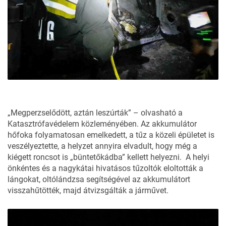
„Megperzselődött, aztán leszúrták” – olvasható a
Katasztrófavédelem közleményében
. Az akkumulátor
hőfoka folyamatosan emelkedett, a tűz a közeli épületet is
veszélyeztette, a helyzet annyira elvadult, hogy még a
kiégett roncsot is „büntetőkádba” kellett helyezni. A helyi
önkéntes és a nagykátai hivatásos tűzoltók eloltották a
lángokat, oltólándzsa segítségével az akkumulátort
visszahűtötték, majd átvizsgálták a járművet.