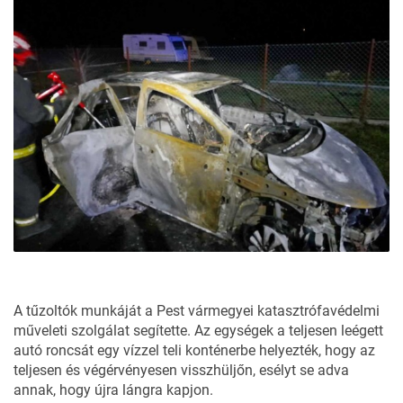
A tűzoltók munkáját a Pest vármegyei katasztrófavédelmi
műveleti szolgálat segítette. Az egységek a teljesen leégett
autó roncsát egy vízzel teli konténerbe helyezték, hogy az
teljesen és végérvényesen visszhüljőn, esélyt se adva
annak, hogy újra lángra kapjon.