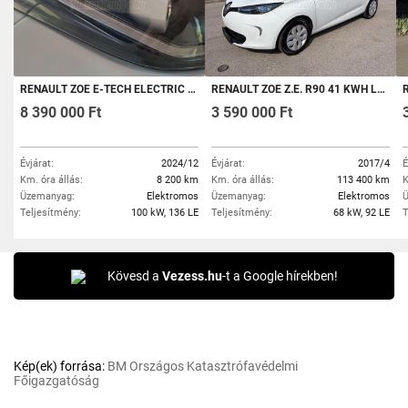
RENAULT ZOE E-TECH ELECTRIC R135 52 KWH ICONIC NAVI.450KM.HATÓTÁV.16''BIKOLORFELNIK..ÁFÁS.ÁR!-FACELIFTES!
RENAULT ZOE Z.E. R90 41 KWH LIFE (AUTOMATA) SAJÁT AKKU+IGAZOLT 87%-SOH+VÉGIG RENAULT-BAN SZERVÍZELT+TÉLI GUMI GARNITÚRA
R
8 390 000 Ft
3 590 000 Ft
Évjárat:
2024/12
Évjárat:
2017/4
É
Km. óra állás:
8 200 km
Km. óra állás:
113 400 km
K
Üzemanyag:
Elektromos
Üzemanyag:
Elektromos
Ü
Teljesítmény:
100 kW, 136 LE
Teljesítmény:
68 kW, 92 LE
T
Kövesd a
Vezess.hu
-t a Google hírekben!
Kép(ek) forrása:
BM Országos Katasztrófavédelmi
Főigazgatóság