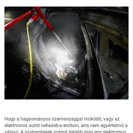
Hogy a hagyományos üzemanyaggal működő, vagy az
elektromos autót nehezeb-e eloltani, arra nem egyértelmű a
válasz. A szakemberek szerint inkább más egy elektromos