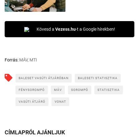
Kövesd a
Vezess.hu
-t a Google hírekben!
Forrás:
MÁV, MTI
BALESET VASÚTI ÁTJÁRÓBAN
BALESETI STATISZTIKA
FÉNYSOROMPÓ
MÁV
SOROMPÓ
STATISZTIKA
VASÚTI ÁTJÁRÓ
VONAT
CÍMLAPRÓL AJÁNLJUK