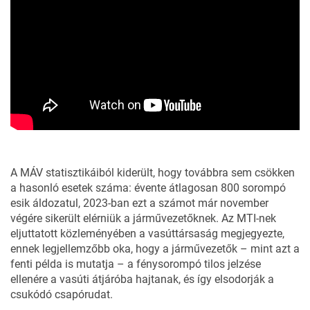
A MÁV statisztikáiból kiderült, hogy továbbra sem csökken
a hasonló esetek száma: évente átlagosan 800 sorompó
esik áldozatul, 2023-ban ezt a számot már november
végére sikerült elérniük a járművezetőknek. Az MTI-nek
eljuttatott közleményében a vasúttársaság megjegyezte,
ennek legjellemzőbb oka, hogy a járművezetők – mint azt a
fenti példa is mutatja – a fénysorompó tilos jelzése
ellenére a vasúti átjáróba hajtanak, és így elsodorják a
csukódó csapórudat.