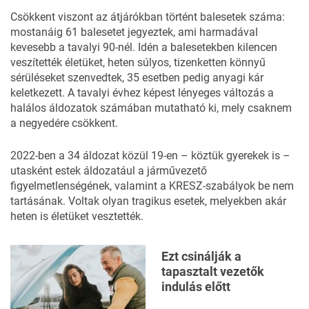
Csökkent viszont az átjárókban történt balesetek száma:
mostanáig 61 balesetet jegyeztek, ami harmadával
kevesebb a tavalyi 90-nél. Idén a balesetekben kilencen
veszítették életüket, heten súlyos, tizenketten könnyű
sérüléseket szenvedtek, 35 esetben pedig anyagi kár
keletkezett. A tavalyi évhez képest lényeges változás a
halálos áldozatok számában mutatható ki, mely csaknem
a negyedére csökkent.
2022-ben a 34 áldozat közül 19-en – köztük gyerekek is –
utasként estek áldozatául a járművezető
figyelmetlenségének, valamint a KRESZ-szabályok be nem
tartásának. Voltak olyan tragikus esetek, melyekben akár
heten is életüket vesztették.
Ezt csinálják a
tapasztalt vezetők
indulás előtt