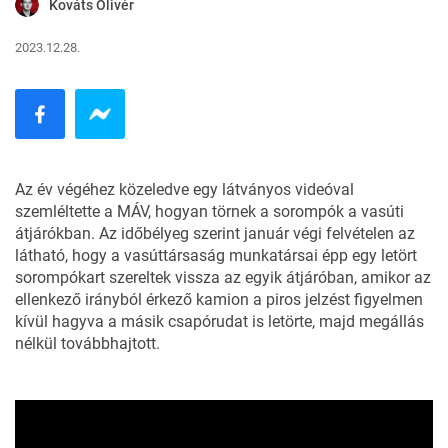
Kováts Olivér
2023.12.28.
Az év végéhez közeledve egy látványos videóval
szemléltette a MÁV, hogyan törnek a sorompók a vasúti
átjárókban. Az időbélyeg szerint január végi felvételen az
látható, hogy a vasúttársaság munkatársai épp egy letört
sorompókart szereltek vissza az egyik átjáróban, amikor az
ellenkező irányból érkező kamion a piros jelzést figyelmen
kívül hagyva a másik csapórudat is letörte, majd megállás
nélkül továbbhajtott.