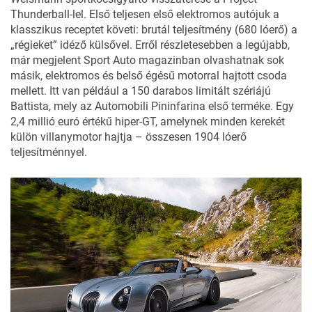
Thunderball-lel. Első teljesen első elektromos autójuk a
klasszikus receptet követi: brutál teljesítmény (680 lóerő) a
„régieket” idéző külsővel. Erről részletesebben a legújabb,
már megjelent Sport Auto magazinban olvashatnak sok
másik, elektromos és belső égésű motorral hajtott csoda
mellett. Itt van például a 150 darabos limitált szériájú
Battista, mely az Automobili Pininfarina első terméke. Egy
2,4 millió euró értékű hiper-GT, amelynek minden kerekét
külön villanymotor hajtja – összesen 1904 lóerő
teljesítménnyel.