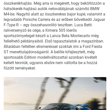
összkerékhajtás. Még arra is megérett, hogy beköltözzön a
hátsókerék-hajtású autók netovábbjának számító BMW
M4-be. Nagyító alatt az összkerekes bajor kupé, valamint a
legvadabb Porsche Carrera és az erőben bővelkedő Jaguar
F-Type R – egy összehasonlító tesztben. Luca Betti
raliversenyző és cége, a Kimera 505 lóerős
sportszörnyeteget készít a Lanca Beta Montecarlo még
fellelhető példányaiból. Első tapasztalatok a magazinban.
Általában feltétlen elismeréssel szoktak írni a Ford Fiesta
ST menettulajdonságairól. A belőle kifejlesztett, még
sportosabb Edition modellváltozattal azonban kivételt
kellett tenniük, ugyanis elsőre nem váltotta be a hozzá
fűzött reményeket.