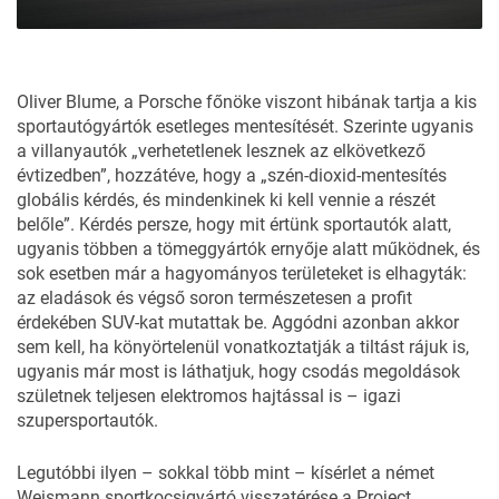
Oliver Blume, a Porsche főnöke viszont hibának tartja a kis
sportautógyártók esetleges mentesítését. Szerinte ugyanis
a villanyautók „verhetetlenek lesznek az elkövetkező
évtizedben”, hozzátéve, hogy a „szén-dioxid-mentesítés
globális kérdés, és mindenkinek ki kell vennie a részét
belőle”. Kérdés persze, hogy mit értünk sportautók alatt,
ugyanis többen a tömeggyártók ernyője alatt működnek, és
sok esetben már a hagyományos területeket is elhagyták:
az eladások és végső soron természetesen a profit
érdekében SUV-kat mutattak be. Aggódni azonban akkor
sem kell, ha könyörtelenül vonatkoztatják a tiltást rájuk is,
ugyanis már most is láthatjuk, hogy csodás megoldások
születnek teljesen elektromos hajtással is – igazi
szupersportautók.
Legutóbbi ilyen – sokkal több mint – kísérlet a német
Weismann sportkocsigyártó visszatérése a Project