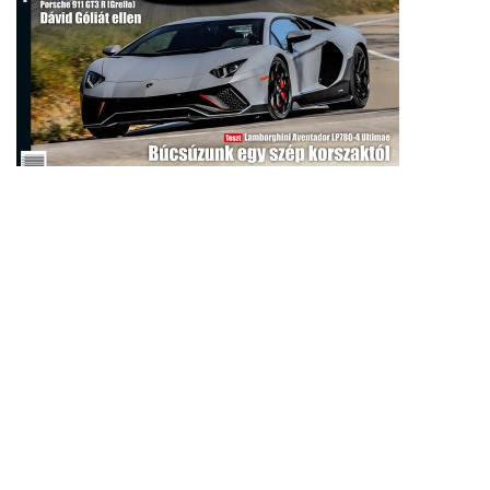
Ez történik a
testünkkel, amikor
nyaralni megyünk és
órákon át ülünk az
autóban