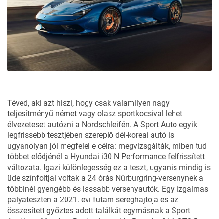
Téved, aki azt hiszi, hogy csak valamilyen nagy
teljesítményű német vagy olasz sportkocsival lehet
élvezeteset autózni a Nordschleifén. A Sport Auto egyik
legfrissebb tesztjében szereplő dél-koreai autó is
ugyanolyan jól megfelel e célra: megvizsgálták, miben tud
többet elődjénél a Hyundai i30 N Performance felfrissített
változata. Igazi különlegesség ez a teszt, ugyanis mindig is
üde színfoltjai voltak a 24 órás Nürburgring-versenynek a
többinél gyengébb és lassabb versenyautók. Egy izgalmas
pályateszten a 2021. évi futam sereghajtója és az
összesített győztes adott találkát egymásnak a Sport