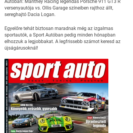
Autóban: Manthey Racing legendás Porsche 911 GT3 R
versenyautója vs. Ollis Garage színeiben rajthoz állt,
sereghajtó Dacia Logan.
Egyelőre tehát biztosan maradnak még az izgalmas
sportautók, a Sport Autóban pedig minden hónapban
elhozzuk a legjobbakat. A legfrissebb számot keresd az
újságárusoknál!