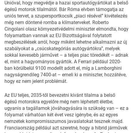
Unióval, hogy megvédje a hazai sportautógyártókat a belső
égésű motorok tilalmától. Bár Róma elvben támogatja az
uniós tervet, a szupersportkocsik „piaci résével” kivételezés
még nem döntené romba a klímaterveket. Roberto
Cingolani olasz környezetvédelmi miniszter elmondta, hogy
folyamatban vannak az EU Bizottságával folytatott
megbeszélések arról, hogy miként lehetne alkalmazni az új
szabályokat a „csúcskategóriás autógyártókra”, melyek
sokkal kevesebb járművet – a teljes piac töredékét – adnak
el, mint a hagyományos gyártók. A Ferrari például 2020-
ban körülbelül 9100 modellt adott el, míg a Lamborghini
nagyságrendileg 7400-at – emeli ki a miniszter, hozzátéve,
hogy ez nem jelent problémát.
Az EU teljes, 2035-től bevezetni kívánt tilalma a belső
égésű motorokra egyelőre még nem léphetett életbe,
ugyanis a tagállamok jóváhagyására is szükség van – ez a
folyamat várhatóan két évet vesz igénybe, és az egyes
nemzetek kompromisszumos javaslatokat tesznek majd.
Franciaország például azt szeretné, hogy a hibrid járművek