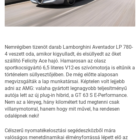
Nemrégiben tizenöt darab Lamborghini Aventador LP 780-
4 veszett oda, amikor kigyulladt, és elsüllyedt az őket
szállító Felicity Ace hajó. Hamarosan az olasz
sportkocsigyártó 6,5 literes V12-es szívómotorja is eltűnik a
történelem süllyesztőjében. De még előtte alaposan
megvizsgálták a lap munkatársai. Képtelen volt lejjebb
adni az AMG: valaha gyártott legnagyobb teljesítményű
autója lett az új plug-in hibrid, a GT 63 S E-Performance.
Nem az a lényeg, hány kilométert tud megtenni csak
villanymotorral, hanem hogy mit művel, ha rendesen
odalépnek neki!
Célszerű nyomatékelosztási segédeszközből mára
valóságos menetdinamikai élményforrássá lépett elő az