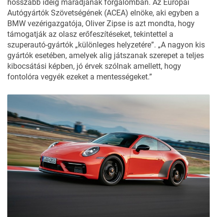
hosszabb ideig maradjanak forgalomban. Az Európai
Autógyártók Szövetségének (ACEA) elnöke, aki egyben a
BMW vezérigazgatója, Oliver Zipse is azt mondta, hogy
támogatják az olasz erőfeszítéseket, tekintettel a
szuperautó-gyártók „különleges helyzetére”. „A nagyon kis
gyártók esetében, amelyek alig játszanak szerepet a teljes
kibocsátási képben, jó érvek szólnak amellett, hogy
fontolóra vegyék ezeket a mentességeket.”