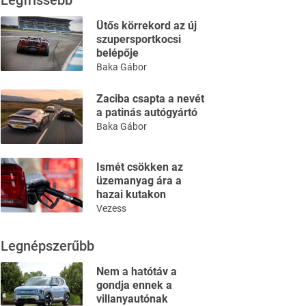
Legfrissebb
Ütős körrekord az új
szupersportkocsi
belépője
Baka Gábor
Zaciba csapta a nevét
a patinás autógyártó
Baka Gábor
Ismét csökken az
üzemanyag ára a
hazai kutakon
Vezess
Legnépszerűbb
Nem a hatótáv a
gondja ennek a
villanyautónak