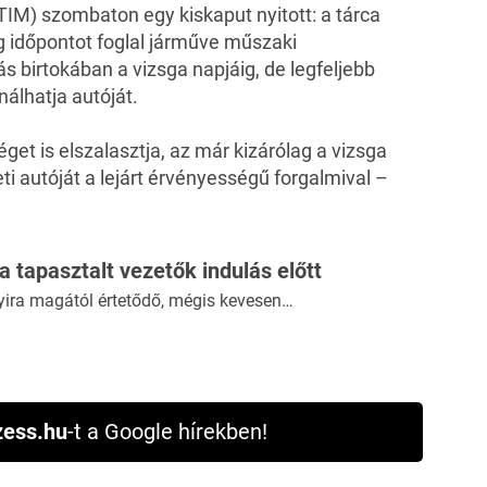
(TIM) szombaton egy kiskaput nyitott: a tárca
ig időpontot foglal járműve műszaki
ás birtokában a vizsga napjáig, de legfeljebb
álhatja autóját.
éget is elszalasztja, az már kizárólag a vizsga
ti autóját a lejárt érvényességű forgalmival –
 a tapasztalt vezetők indulás előtt
yira magától értetődő, mégis kevesen…
ess.hu
-t a Google hírekben!