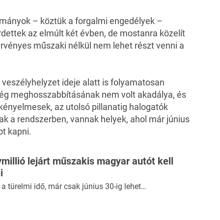
okmányok – köztük a forgalmi engedélyek –
rdettek az elmúlt két évben, de mostanra közelít
 érvényes műszaki nélkül nem lehet részt venni a
veszélyhelyzet ideje alatt is folyamatosan
ség meghosszabbításának nem volt akadálya, és
a kényelmesek, az utolsó pillanatig halogatók
ak a rendszerben, vannak helyek, ahol már június
ot kapni.
illió lejárt műszakis magyar autót kell
i
a türelmi idő, már csak június 30-ig lehet…