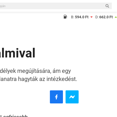
B:
594.0 Ft
D:
662.0 Ft
almival
gedélyek megújítására, ám egy
lanatra hagyták az intézkedést.