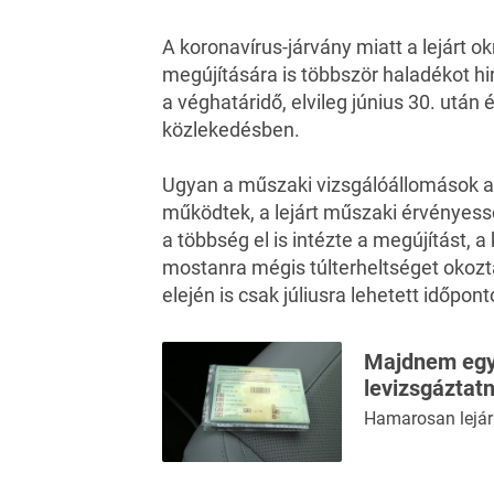
A koronavírus-járvány miatt a lejárt 
megújítására is többször haladékot hi
a véghatáridő, elvileg június 30. után
közlekedésben.
Ugyan a műszaki vizsgálóállomások a 
működtek, a lejárt műszaki érvényes
a többség el is intézte a megújítást, 
mostanra mégis túlterheltséget okozt
elején is csak júliusra lehetett időpont
Majdnem egym
levizsgáztatn
Hamarosan lejár 