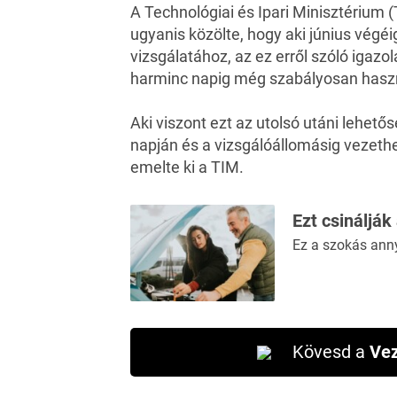
A Technológiai és Ipari Minisztérium 
ugyanis közölte, hogy aki június végé
vizsgálatához, az ez erről szóló igazol
harminc napig még szabályosan haszn
Aki viszont ezt az utolsó utáni lehetős
napján és a vizsgálóállomásig vezethe
emelte ki a TIM.
Ezt csinálják
Ez a szokás ann
Kövesd a
Vez