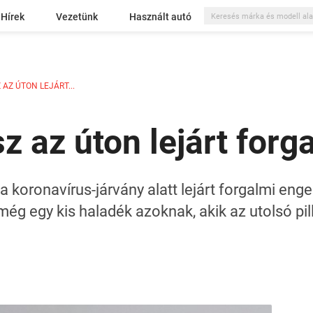
Hírek
Vezetünk
Használt autó
AZ ÚTON LEJÁRT...
z az úton lejárt forg
ő a koronavírus-járvány alatt lejárt forgalmi en
ég egy kis haladék azoknak, akik az utolsó pil