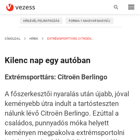
HÍRLEVÉL FELIRATKOZÁS
FORMA-1 MAGYAR NAGYDÍJ
CÍMOLDAL
HÍREK
EXTRÉMSPORTTÁRS: CITROËN...
Kilenc nap egy autóban
Extrémsporttárs: Citroën Berlingo
A főszerkesztői nyaralás után újabb, jóval
keményebb útra indult a tartósteszten
nálunk lévő Citroën Berlingo. Ezúttal a
családos, punnyadós móka helyett
keményen megpakolva extrémsportolni