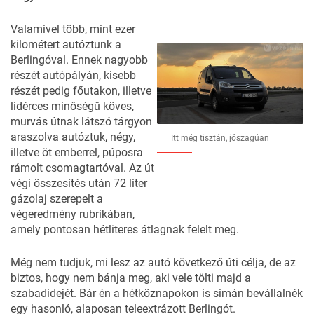
Valamivel több, mint ezer
kilométert autóztunk a
Berlingóval. Ennek nagyobb
részét autópályán, kisebb
részét pedig főutakon, illetve
lidérces minőségű köves,
murvás útnak látszó tárgyon
araszolva autóztuk, négy,
Itt még tisztán, jószagúan
illetve öt emberrel, púposra
rámolt csomagtartóval. Az út
végi összesítés után 72 liter
gázolaj szerepelt a
végeredmény rubrikában,
amely pontosan hétliteres átlagnak felelt meg.
Még nem tudjuk, mi lesz az autó következő úti célja, de az
biztos, hogy nem bánja meg, aki vele tölti majd a
szabadidejét. Bár én a hétköznapokon is simán bevállalnék
egy hasonló, alaposan teleextrázott Berlingót.