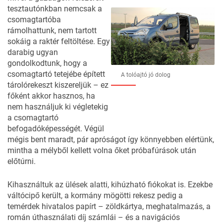
tesztautónkban nemcsak a
csomagtartóba
rámolhattunk, nem tartott
sokáig a raktér feltöltése. Egy
darabig ugyan
gondolkodtunk, hogy a
csomagtartó tetejébe épített
A tolóajtó jó dolog
tárolórekeszt kiszereljük – ez
főként akkor hasznos, ha
nem használjuk ki végletekig
a csomagtartó
befogadóképességét. Végül
mégis bent maradt, pár apróságot így könnyebben elértünk,
mintha a mélyből kellett volna őket próbafúrások után
előtúrni.
Kihasználtuk az ülések alatti, kihúzható fiókokat is. Ezekbe
váltócipő került, a kormány mögötti rekesz pedig a
temérdek hivatalos papírt – zöldkártya, meghatalmazás, a
román úthasználati díj számlái – és a navigációs