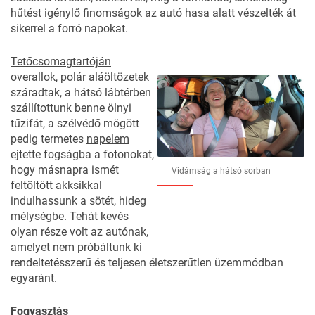
hűtést igénylő finomságok az autó hasa alatt vészelték át
sikerrel a forró napokat.
Tetőcsomagtartóján
overallok, polár aláöltözetek
száradtak, a hátsó lábtérben
szállítottunk benne ölnyi
tűzifát, a szélvédő mögött
pedig termetes
napelem
ejtette fogságba a fotonokat,
hogy másnapra ismét
Vidámság a hátsó sorban
feltöltött akksikkal
indulhassunk a sötét, hideg
mélységbe. Tehát kevés
olyan része volt az autónak,
amelyet nem próbáltunk ki
rendeltetésszerű és teljesen életszerűtlen üzemmódban
egyaránt.
Fogyasztás