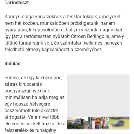
Tartósteszt
Könnyű dolga van azoknak a tesztautóknak, amelyeket
nem hét közben, munkaidőben próbálgatunk, hanem
nyaralásra, kikapcsolódásra, bulizni viszünk magunkkal.
Így járt a
tartósteszten
nyüstölt
Citroen Berlingo
is, amely
kitűnő túratársunk volt, és számtalan kellemes, nehezen
feledhető élmény kapcsolódott a személyéhez.
Indulás
Furcsa, de egy kilencnapos,
sátras kiruccanás
poggyászigénye csak
minimálisan haladja meg az
egy hosszú hétvégére
összerámolt túlélőkészlet
térfogatát. Valamivel több
élelem és sör kell hozzá, de a
felszerelés- és ruhaigény