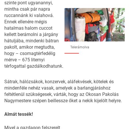
szinte pont ugyanannyi,
15
FOTÓ
mintha csak pár napra
ruccannánk ki valahová.
Ennek ellenére mégis
hatalmas halom cuccot
kellett berámolni a járgány
hátuljába, mindenki bátran
pakolt, amikor megtudta,
Telerámolva
hogy – csomagtérfedélig
mérve – 675 liternyi
térfogattal gazdálkodhatunk.
Sátrak, hálózsákok, konzervek, aláfekvések, kötelek és
mindenféle nehéz vasak, amelyek a barlangjáráshoz
feltétlenül szükségesek, várták, hogy az Okosan Pakolás
Nagymestere szépen beillessze őket a nekik kijelölt helyre.
Almát tessék!
Mivel a gazdagon felszerelt