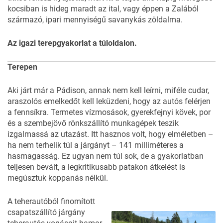
kocsiban is hideg maradt az ital, vagy éppen a Zalából
származó, ipari mennyiségű savanykás zöldalma.
Az igazi terepgyakorlat a
túloldalon
.
Terepen
Aki járt már a Pádison, annak nem kell leírni, miféle cudar,
araszolós emelkedőt kell leküzdeni, hogy az autós felérjen
a fennsíkra. Termetes vízmosások, gyerekfejnyi kövek, por
és a szembejövő rönkszállító munkagépek teszik
izgalmassá az utazást. Itt hasznos volt, hogy elméletben –
ha nem terhelik túl a járgányt – 141 milliméteres a
hasmagasság. Ez ugyan nem túl sok, de a gyakorlatban
teljesen bevált, a legkritikusabb patakon átkelést is
megúsztuk koppanás nélkül.
A teherautóból finomított
csapatszállító járgány