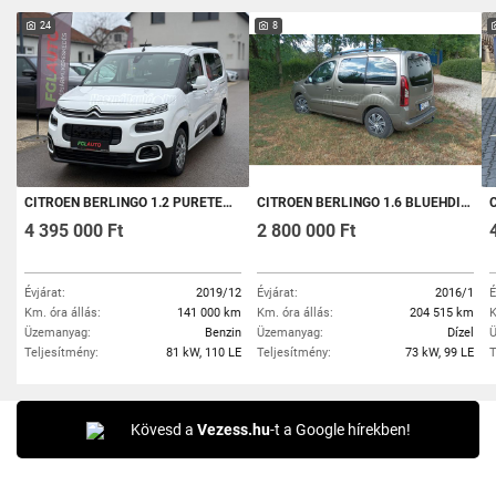
24
8
CITROEN BERLINGO 1.2 PURETECH FEEL S&S XL (7 SZEMÉLYES ) MO-I. 1.TUL. KARAMBOLMENTES. SZERVIZKÖNYV. DUPLA TOLÓAJTÓ!
CITROEN BERLINGO 1.6 BLUEHDI FEEL
C
4 395 000 Ft
2 800 000 Ft
Évjárat:
2019/12
Évjárat:
2016/1
É
Km. óra állás:
141 000 km
Km. óra állás:
204 515 km
K
Üzemanyag:
Benzin
Üzemanyag:
Dízel
Ü
Teljesítmény:
81 kW, 110 LE
Teljesítmény:
73 kW, 99 LE
T
Kövesd a
Vezess.hu
-t a Google hírekben!