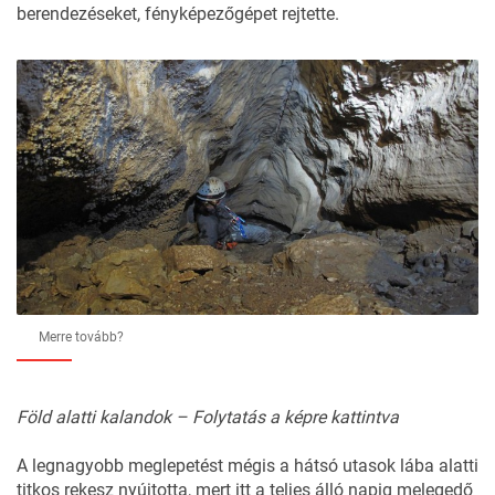
berendezéseket, fényképezőgépet rejtette.
Merre tovább?
Föld alatti kalandok – Folytatás a képre kattintva
A legnagyobb meglepetést mégis a hátsó utasok lába alatti
titkos rekesz nyújtotta, mert itt a teljes álló napig melegedő