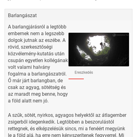
Barlangászat
A
barlangjárásról
a legtöbb
embernek nem a legszebb
dolgok jutnak az eszébe. A
rövid, szerkesztőségi
közvélemény-kutatás után
csupán egyetlen kollégának
volt valami halvány
Ereszkedés
fogalma a barlangászatról.
Ő már járt barlangban, de
csak az agyag, sötétség és
az maradt meg benne, hogy
a föld alatt nem jó.
A szűk, sötét, nyirkos, agyagos helyektől az átlagember
zsigerből idegenkedik. Legtöbben a beszorulástól
rettegnek, és elképzelésük sincs,
mi a fenéért megyünk
le a föld alá
, ha erre nem kényszerítenek fegyverrel. Mi