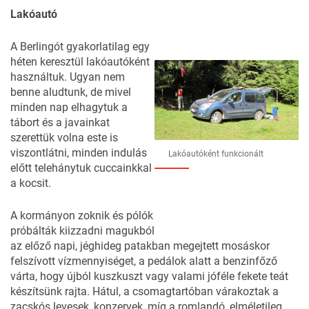
Lakóautó
A Berlingót gyakorlatilag egy
héten keresztül lakóautóként
használtuk. Ugyan nem
benne aludtunk, de mivel
minden nap elhagytuk a
tábort és a javainkat
szerettük volna este is
viszontlátni, minden indulás
Lakóautóként funkcionált
előtt telehánytuk cuccainkkal
a kocsit.
A kormányon zoknik és pólók
próbálták kiizzadni magukból
az előző napi, jéghideg patakban megejtett mosáskor
felszívott vízmennyiséget, a pedálok alatt a benzinfőző
várta, hogy újból kuszkuszt vagy valami jóféle fekete teát
készítsünk rajta. Hátul, a csomagtartóban várakoztak a
zacskós levesek, konzervek, míg a romlandó, elméletileg