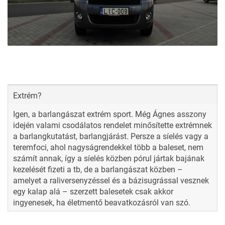
Extrém?
Igen, a
barlangászat
extrém sport. Még Ágnes asszony
idején valami csodálatos rendelet minősítette extrémnek
a barlangkutatást, barlangjárást. Persze a síelés vagy a
teremfoci, ahol nagyságrendekkel több a baleset, nem
számít annak, így a síelés közben pórul jártak bajának
kezelését fizeti a tb, de a barlangászat közben –
amelyet a raliversenyzéssel és a bázisugrással vesznek
egy kalap alá – szerzett balesetek csak akkor
ingyenesek, ha életmentő beavatkozásról van szó.