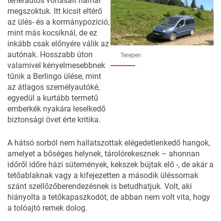
teherautós vonásait hamar
megszoktuk. Itt kicsit eltérő
az ülés- és a kormánypozíció,
mint más kocsiknál, de ez
inkább csak előnyére válik az
autónak. Hosszabb úton
Terepen
valamivel kényelmesebbnek
tűnik a Berlingo ülése, mint
az átlagos személyautóké,
egyedül a kurtább termetű
emberkék nyakára leselkedő
biztonsági övet érte kritika.
A hátsó sorból nem hallatszottak elégedetlenkedő hangok,
amelyet a bőséges helynek, tárolórekesznek – ahonnan
időről időre házi sütemények, kekszek bújtak elő -, de akár a
tetőablaknak vagy a kifejezetten a második üléssornak
szánt szellőzőberendezésnek is betudhatjuk. Volt, aki
hiányolta a tetőkapaszkodót, de abban nem volt vita, hogy
a tolóajtó remek dolog.